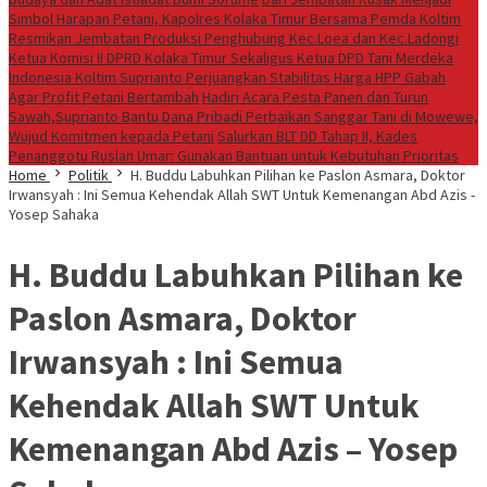
Simbol Harapan Petani, Kapolres Kolaka Timur Bersama Pemda Koltim
Resmikan Jembatan Produksi Penghubung Kec.Loea dan Kec.Ladongi
Ketua Komisi II DPRD Kolaka Timur Sekaligus Ketua DPD Tani Merdeka
Indonesia Koltim Suprianto Perjuangkan Stabilitas Harga HPP Gabah
Agar Profit Petani Bertambah
Hadiri Acara Pesta Panen dan Turun
Sawah,Suprianto Bantu Dana Pribadi Perbaikan Sanggar Tani di Mowewe,
Wujud Komitmen kepada Petani
Salurkan BLT DD Tahap II, Kades
Penanggotu Ruslan Umar: Gunakan Bantuan untuk Kebutuhan Prioritas
Home
Politik
H. Buddu Labuhkan Pilihan ke Paslon Asmara, Doktor
Irwansyah : Ini Semua Kehendak Allah SWT Untuk Kemenangan Abd Azis -
Yosep Sahaka
H. Buddu Labuhkan Pilihan ke
Paslon Asmara, Doktor
Irwansyah : Ini Semua
Kehendak Allah SWT Untuk
Kemenangan Abd Azis – Yosep