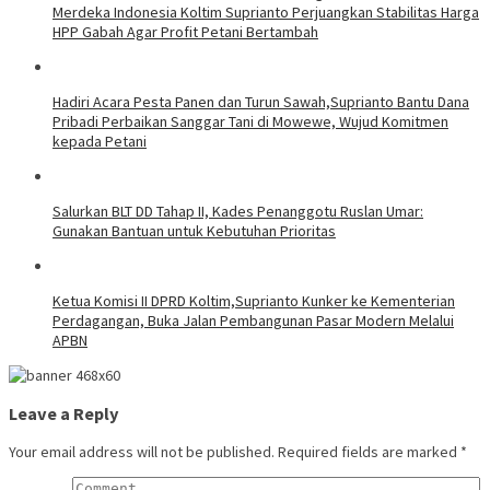
Merdeka Indonesia Koltim Suprianto Perjuangkan Stabilitas Harga
HPP Gabah Agar Profit Petani Bertambah
Hadiri Acara Pesta Panen dan Turun Sawah,Suprianto Bantu Dana
Pribadi Perbaikan Sanggar Tani di Mowewe, Wujud Komitmen
kepada Petani
Salurkan BLT DD Tahap II, Kades Penanggotu Ruslan Umar:
Gunakan Bantuan untuk Kebutuhan Prioritas
Ketua Komisi II DPRD Koltim,Suprianto Kunker ke Kementerian
Perdagangan, Buka Jalan Pembangunan Pasar Modern Melalui
APBN
Leave a Reply
Your email address will not be published.
Required fields are marked
*