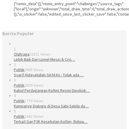
{"remix_data":[],"remix_entry_point":"challenges","source_tags":
["local"],"origin":"unknown","total_draw_time":0,"total_draw_actio
{},"is_sticker":false,"edited_since_last_sticker_save":false,"conta
Berita Populer
1
Olahraga
10251 Views
Lebih Baik Dari Lionel Messi & Cris…
2
Politik
2993 Views
Syarif Hidayatullah,SH.M.Kn : Tidak ada …
3
Politik
2639 Views
Kabid Perdagangan Koltim Resmi Dipolisik…
4
Politik
1774 Views
Kampanye Dialogis di Desa Sabi-Sabila da…
5
Politik
1642 Views
Terkait Gaji P3K Kesehatan Koltim, Ridwa…