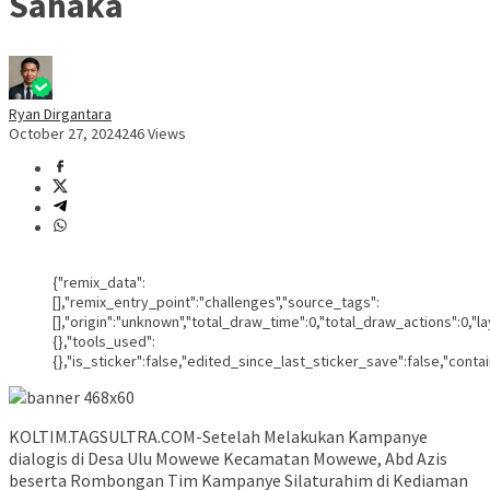
Sahaka
Ryan Dirgantara
October 27, 2024
246 Views
{"remix_data":
[],"remix_entry_point":"challenges","source_tags":
[],"origin":"unknown","total_draw_time":0,"total_draw_actions":0,
{},"tools_used":
{},"is_sticker":false,"edited_since_last_sticker_save":false,"conta
KOLTIM.TAGSULTRA.COM-Setelah Melakukan Kampanye
dialogis di Desa Ulu Mowewe Kecamatan Mowewe, Abd Azis
beserta Rombongan Tim Kampanye Silaturahim di Kediaman