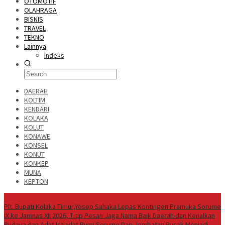
OTOMOTIF
OLAHRAGA
BISNIS
TRAVEL
TEKNO
Lainnya
Indeks
DAERAH
KOLTIM
KENDARI
KOLAKA
KOLUT
KONAWE
KONSEL
KONUT
KONKEP
MUNA
KEPTON
Headline News
Plt. Bupati Kolaka Timur,Yosep Sahaka Lepas Kontingen Pramuka Sorume
IX ke Jamnas XII 2026, Titip Pesan Jaga Nama Baik Daerah dan Kenalkan
Budaya dan Adat Istiadat Bumi Sorume
Dari Jembatan Rusak Menjadi