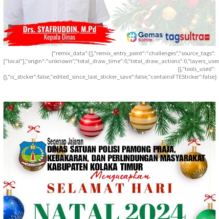
{"remix_data":[],"remix_entry_point":"challenges","source_tags":
["local"],"origin":"unknown","total_draw_time":0,"total_draw_actions":0,"layers_use
{},"tools_used":
{},"is_sticker":false,"edited_since_last_sticker_save":false,"containsFTESticker":false}