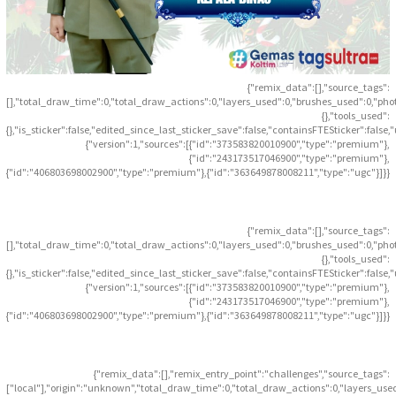
{"remix_data":[],"source_tags":
[],"total_draw_time":0,"total_draw_actions":0,"layers_used":0,"brushes_used":0,"pho
{},"tools_used":
{},"is_sticker":false,"edited_since_last_sticker_save":false,"containsFTESticker":false
{"version":1,"sources":[{"id":"373583820010900","type":"premium"},
{"id":"243173517046900","type":"premium"},
{"id":"406803698002900","type":"premium"},{"id":"363649878008211","type":"ugc"}]}}
{"remix_data":[],"source_tags":
[],"total_draw_time":0,"total_draw_actions":0,"layers_used":0,"brushes_used":0,"pho
{},"tools_used":
{},"is_sticker":false,"edited_since_last_sticker_save":false,"containsFTESticker":false
{"version":1,"sources":[{"id":"373583820010900","type":"premium"},
{"id":"243173517046900","type":"premium"},
{"id":"406803698002900","type":"premium"},{"id":"363649878008211","type":"ugc"}]}}
{"remix_data":[],"remix_entry_point":"challenges","source_tags":
["local"],"origin":"unknown","total_draw_time":0,"total_draw_actions":0,"layers_use