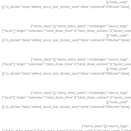
{},"tools_used":
{},"is_sticker":false,"edited_since_last_sticker_save":false,"containsFTESticker":false}
{"remix_data":[],"remix_entry_point":"challenges","source_tags":
["local"],"origin":"unknown","total_draw_time":0,"total_draw_actions":0,"layers_use
{},"tools_used":
{},"is_sticker":false,"edited_since_last_sticker_save":false,"containsFTESticker":false}
{"remix_data":[],"remix_entry_point":"challenges","source_tags":
["local"],"origin":"unknown","total_draw_time":0,"total_draw_actions":0,"layers_use
{},"tools_used":
{},"is_sticker":false,"edited_since_last_sticker_save":false,"containsFTESticker":false}
{"remix_data":[],"remix_entry_point":"challenges","source_tags":
["local"],"origin":"unknown","total_draw_time":0,"total_draw_actions":0,"layers_use
{},"tools_used":
{},"is_sticker":false,"edited_since_last_sticker_save":false,"containsFTESticker":false}
{"remix_data":[],"source_tags":
[],"total_draw_time":0,"total_draw_actions":0,"layers_used":0,"brushes_used":0,"pho