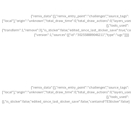
{"remix_data":[],"remix_entry_point":"challenges","source_tags":
["local"],"origin":"unknown","total_draw_time":0,"total_draw_actions":0,"layers_use
{},"tools_used":
{"transform":1,"remove":3},"is_sticker":false,"edited_since_last_sticker_save":true,"c
{"version":1,"sources":[{"id":"302558889046211","type":"ugc"}]}}
{"remix_data":[],"remix_entry_point":"challenges","source_tags":
["local"],"origin":"unknown","total_draw_time":0,"total_draw_actions":0,"layers_use
{},"tools_used":
{},"is_sticker":false,"edited_since_last_sticker_save":false,"containsFTESticker":false}