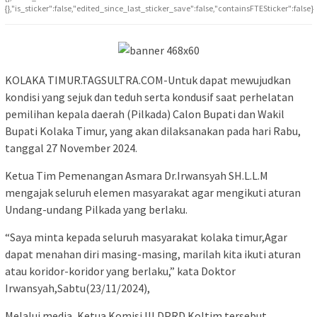
{},"is_sticker":false,"edited_since_last_sticker_save":false,"containsFTESticker":false}
KOLAKA TIMUR.TAGSULTRA.COM-Untuk dapat mewujudkan
kondisi yang sejuk dan teduh serta kondusif saat perhelatan
pemilihan kepala daerah (Pilkada) Calon Bupati dan Wakil
Bupati Kolaka Timur, yang akan dilaksanakan pada hari Rabu,
tanggal 27 November 2024.
Ketua Tim Pemenangan Asmara Dr.Irwansyah SH.L.L.M
mengajak seluruh elemen masyarakat agar mengikuti aturan
Undang-undang Pilkada yang berlaku.
“Saya minta kepada seluruh masyarakat kolaka timur,Agar
dapat menahan diri masing-masing, marilah kita ikuti aturan
atau koridor-koridor yang berlaku,” kata Doktor
Irwansyah,Sabtu(23/11/2024),
Melalui media, Ketua Komisi III DPRD Koltim tersebut