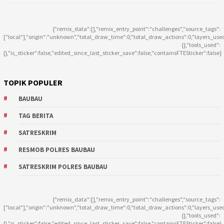
{"remix_data":[],"remix_entry_point":"challenges","source_tags":
["local"],"origin":"unknown","total_draw_time":0,"total_draw_actions":0,"layers_use
{},"tools_used":
{},"is_sticker":false,"edited_since_last_sticker_save":false,"containsFTESticker":false}
TOPIK POPULER
BAUBAU
TAG BERITA
SATRESKRIM
RESMOB POLRES BAUBAU
SATRESKRIM POLRES BAUBAU
{"remix_data":[],"remix_entry_point":"challenges","source_tags":
["local"],"origin":"unknown","total_draw_time":0,"total_draw_actions":0,"layers_use
{},"tools_used":
{},"is_sticker":false,"edited_since_last_sticker_save":false,"containsFTESticker":false}