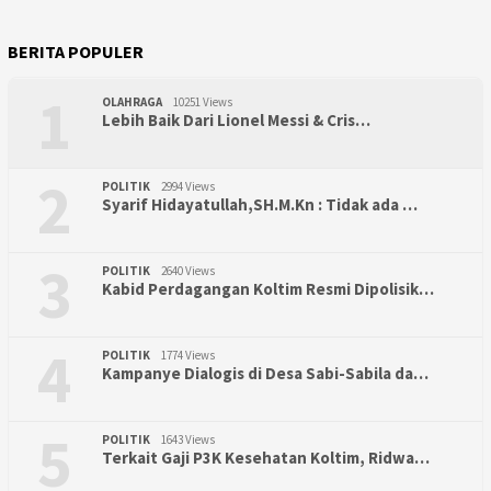
BERITA POPULER
1
OLAHRAGA
10251 Views
Lebih Baik Dari Lionel Messi & Cris…
2
POLITIK
2994 Views
Syarif Hidayatullah,SH.M.Kn : Tidak ada …
3
POLITIK
2640 Views
Kabid Perdagangan Koltim Resmi Dipolisik…
4
POLITIK
1774 Views
Kampanye Dialogis di Desa Sabi-Sabila da…
5
POLITIK
1643 Views
Terkait Gaji P3K Kesehatan Koltim, Ridwa…