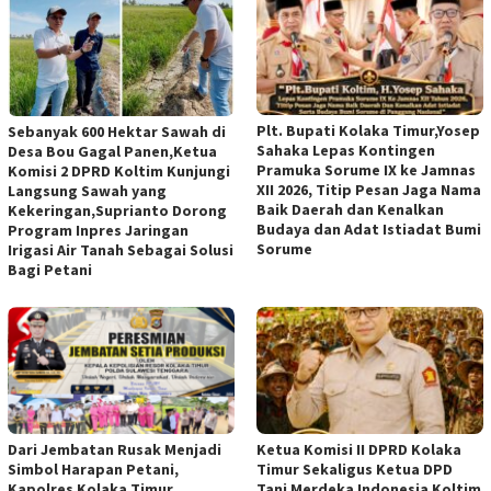
Plt. Bupati Kolaka Timur,Yosep
Sebanyak 600 Hektar Sawah di
Sahaka Lepas Kontingen
Desa Bou Gagal Panen,Ketua
Pramuka Sorume IX ke Jamnas
Komisi 2 DPRD Koltim Kunjungi
XII 2026, Titip Pesan Jaga Nama
Langsung Sawah yang
Baik Daerah dan Kenalkan
Kekeringan,Suprianto Dorong
Budaya dan Adat Istiadat Bumi
Program Inpres Jaringan
Sorume
Irigasi Air Tanah Sebagai Solusi
Bagi Petani
Dari Jembatan Rusak Menjadi
Ketua Komisi II DPRD Kolaka
Simbol Harapan Petani,
Timur Sekaligus Ketua DPD
Kapolres Kolaka Timur
Tani Merdeka Indonesia Koltim