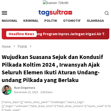
Skip
to
Mobile
content
Menu
NASIONAL
KRIMINAL
POLITIK
OTOMOTIF
OLAHRAGA
ringan Irigasi Air Tanah Sebagai Solusi Bagi Petani
Headline News
Plt
Home
Politik
Wujudkan Suasana Sejuk dan Kondusif
Pilkada Koltim 2024 , Irwansyah Ajak
Seluruh Elemen Ikuti Aturan Undang-
undang Pilkada yang Berlaku
Ryan Dirgantara
November 23, 2024
228 Views
{"remix_data":[],"remix_entry_point":"challenges","source_tags":
[],"origin":"unknown","total_draw_time":0,"total_draw_actions":0,"layers_used":0,"b
{},"tools_used":