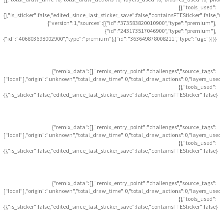
{},"tools_used":
{},"is_sticker":false,"edited_since_last_sticker_save":false,"containsFTESticker":false
{"version":1,"sources":[{"id":"373583820010900","type":"premium"},
{"id":"243173517046900","type":"premium"},
{"id":"406803698002900","type":"premium"},{"id":"363649878008211","type":"ugc"}]}}
{"remix_data":[],"remix_entry_point":"challenges","source_tags":
["local"],"origin":"unknown","total_draw_time":0,"total_draw_actions":0,"layers_use
{},"tools_used":
{},"is_sticker":false,"edited_since_last_sticker_save":false,"containsFTESticker":false}
{"remix_data":[],"remix_entry_point":"challenges","source_tags":
["local"],"origin":"unknown","total_draw_time":0,"total_draw_actions":0,"layers_use
{},"tools_used":
{},"is_sticker":false,"edited_since_last_sticker_save":false,"containsFTESticker":false}
{"remix_data":[],"remix_entry_point":"challenges","source_tags":
["local"],"origin":"unknown","total_draw_time":0,"total_draw_actions":0,"layers_use
{},"tools_used":
{},"is_sticker":false,"edited_since_last_sticker_save":false,"containsFTESticker":false}