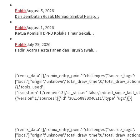
Politik
August 5, 2026
Dari Jembatan Rusak Menjadi Simbol Harap…
Politik
August 1, 2026
Ketua Komisi II DPRD Kolaka Timur Sekali…
Politik
July 29, 2026
Hadiri Acara Pesta Panen dan Turun Sawah…
{"remix_data":[],"remix_entry_point":"challenges","source_tags":
["local"],"origin":"unknown","total_draw_time":0,"total_draw_actio
{},"tools_used":
{"transform":1,"remove":3},"is_sticker":false,"edited_since_last_s
{"version":1,"sources":[{"id":"302558889046211","type":"ugc"}]}}
{"remix_data":[],"remix_entry_point":"challenges","source_tags":
["local"],"origin":"unknown","total_draw_time":0,"total_draw_actio