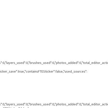
ns":0,"layers_used":0,"brushes_used":0,"photos_added":0,"total_editor_acti
ticker_save":true,"containsFTESticker":false,"used_sources":
ns":0,"layers_used":0,"brushes_used":0,"photos_added":0,"total_editor_acti