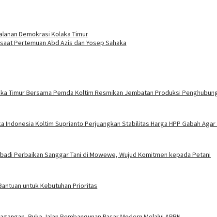
rjalanan Demokrasi Kolaka Timur
isaat Pertemuan Abd Azis dan Yosep Sahaka
olaka Timur Bersama Pemda Koltim Resmikan Jembatan Produksi Penghubun
ka Indonesia Koltim Suprianto Perjuangkan Stabilitas Harga HPP Gabah Agar
ribadi Perbaikan Sanggar Tani di Mowewe, Wujud Komitmen kepada Petani
Bantuan untuk Kebutuhan Prioritas
rdagangan, Buka Jalan Pembangunan Pasar Modern Melalui APBN