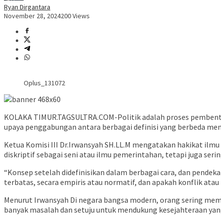
Ryan Dirgantara
November 28, 2024
200 Views
Oplus_131072
KOLAKA TIMUR.TAGSULTRA.COM-Politik adalah proses pembentuk
upaya penggabungan antara berbagai definisi yang berbeda menge
Ketua Komisi III Dr.Irwansyah SH.LL.M mengatakan hakikat ilmu 
diskriptif sebagai seni atau
ilmu pemerintahan, tetapi juga ser
“Konsep setelah didefinisikan dalam berbagai cara, dan pendek
terbatas, secara empiris atau normatif, dan apakah konflik atau
Menurut Irwansyah Di negara bangsa modern, orang sering membe
banyak masalah dan setuju untuk mendukung kesejahteraan yan