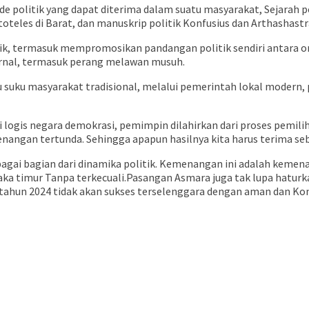
de politik yang dapat diterima dalam suatu masyarakat, Sejarah p
stoteles di Barat, dan manuskrip politik Konfusius dan Arthashas
k, termasuk mempromosikan pandangan politik sendiri antara or
rnal, termasuk perang melawan musuh.
atau suku masyarakat tradisional, melalui pemerintah lokal moder
i logis negara demokrasi, pemimpin dilahirkan dari proses pemil
enangan tertunda. Sehingga apapun hasilnya kita harus terima se
agai bagian dari dinamika politik. Kemenangan ini adalah kemen
ka timur Tanpa terkecuali.Pasangan Asmara juga tak lupa haturkan
da tahun 2024 tidak akan sukses terselenggara dengan aman dan Ko