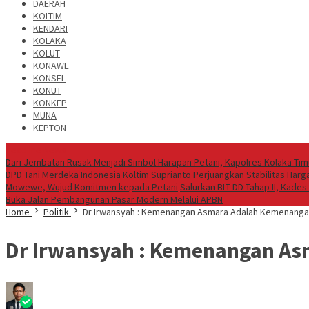
DAERAH
KOLTIM
KENDARI
KOLAKA
KOLUT
KONAWE
KONSEL
KONUT
KONKEP
MUNA
KEPTON
Headline News
Dari Jembatan Rusak Menjadi Simbol Harapan Petani, Kapolres Kolaka 
DPD Tani Merdeka Indonesia Koltim Suprianto Perjuangkan Stabilitas Har
Mowewe, Wujud Komitmen kepada Petani
Salurkan BLT DD Tahap II, Kade
Buka Jalan Pembangunan Pasar Modern Melalui APBN
Home
Politik
Dr Irwansyah : Kemenangan Asmara Adalah Kemenangan
Dr Irwansyah : Kemenangan As