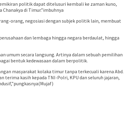
emikiran politik dapat ditelusuri kembali ke zaman kuno,
tra Chanakya di Timur.”imbuhnya
ang-orang, negosiasi dengan subjek politik lain, membuat
n, perusahaan dan lembaga hingga negara berdaulat, hingga
ihan umum secara langsung. Artinya dalam sebuah pemilihan
bagai bentuk kedewasaan dalam berpolitik.
angan masyarakat kolaka timur tanpa terkecuali karena Abd.
 terima kasih kepada TNI-Polri, KPU dan seluruh jajaran,
ndusif,”pungkasnya(Mujaf)