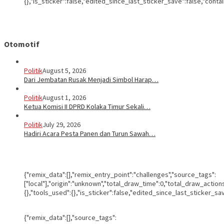
{},"is_sticker":false,"edited_since_last_sticker_save":false,"conta
Otomotif
Politik
August 5, 2026
Dari Jembatan Rusak Menjadi Simbol Harap…
Politik
August 1, 2026
Ketua Komisi II DPRD Kolaka Timur Sekali…
Politik
July 29, 2026
Hadiri Acara Pesta Panen dan Turun Sawah…
{"remix_data":[],"remix_entry_point":"challenges","source_tags":
["local"],"origin":"unknown","total_draw_time":0,"total_draw_actio
{},"tools_used":{},"is_sticker":false,"edited_since_last_sticker_sa
{"remix_data":[],"source_tags":