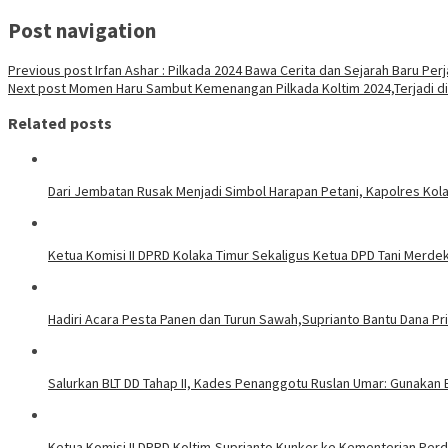
Post navigation
Previous post
Irfan Ashar : Pilkada 2024 Bawa Cerita dan Sejarah Baru Pe
Next post
Momen Haru Sambut Kemenangan Pilkada Koltim 2024,Terjadi d
Related posts
Dari Jembatan Rusak Menjadi Simbol Harapan Petani, Kapolres K
Ketua Komisi II DPRD Kolaka Timur Sekaligus Ketua DPD Tani Merde
Hadiri Acara Pesta Panen dan Turun Sawah,Suprianto Bantu Dana P
Salurkan BLT DD Tahap II, Kades Penanggotu Ruslan Umar: Gunakan 
Ketua Komisi II DPRD Koltim,Suprianto Kunker ke Kementerian Pe