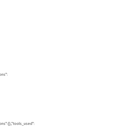
ons":
ons":{},"tools_used":