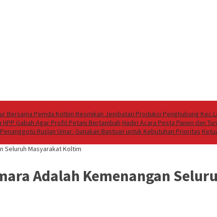
Timur Bersama Pemda Koltim Resmikan Jembatan Produksi Penghubung Kec.L
ga HPP Gabah Agar Profit Petani Bertambah
Hadiri Acara Pesta Panen dan Tu
s Penanggotu Ruslan Umar: Gunakan Bantuan untuk Kebutuhan Prioritas
Ketu
 Seluruh Masyarakat Koltim
mara Adalah Kemenangan Seluru