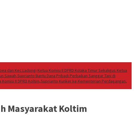
oea dan Kec.Ladongi
Ketua Komisi II DPRD Kolaka Timur Sekaligus Ketua
run Sawah,Suprianto Bantu Dana Pribadi Perbaikan Sanggar Tani di
a Komisi II DPRD Koltim,Suprianto Kunker ke Kementerian Perdagangan,
h Masyarakat Koltim