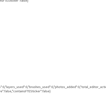
insFTESticker":false}
ns":0,"layers_used":0,"brushes_used":0,"photos_added":0,"total_editor_acti
ve":false,"containsFTESticker":false}