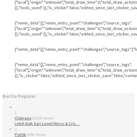
["local"],"origin":"unknown","total_draw_time":0,"total_draw_actio
{},"tools_used":{},"is_sticker":false,"edited_since_last_sticker_sa
{"remix_data":[],"remix_entry_point":"challenges","source_tags":
["local"],"origin":"unknown","total_draw_time":0,"total_draw_actio
{},"tools_used":{},"is_sticker":false,"edited_since_last_sticker_sa
{"remix_data":[],"remix_entry_point":"challenges","source_tags":["
{"remix_data":[],"remix_entry_point":"challenges","source_tags":
["local"],"origin":"unknown","total_draw_time":0,"total_draw_actio
{},"is_sticker":false,"edited_since_last_sticker_save":false,"conta
Berita Populer
1
Olahraga
10250 Views
Lebih Baik Dari Lionel Messi & Cris…
2
Politik
2990 Views