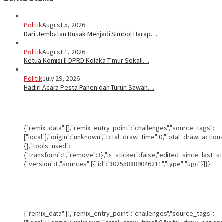
Politik
August 5, 2026
Dari Jembatan Rusak Menjadi Simbol Harap…
Politik
August 1, 2026
Ketua Komisi II DPRD Kolaka Timur Sekali…
Politik
July 29, 2026
Hadiri Acara Pesta Panen dan Turun Sawah…
{"remix_data":[],"remix_entry_point":"challenges","source_tags":
["local"],"origin":"unknown","total_draw_time":0,"total_draw_actio
{},"tools_used":
{"transform":1,"remove":3},"is_sticker":false,"edited_since_last_s
{"version":1,"sources":[{"id":"302558889046211","type":"ugc"}]}}
{"remix_data":[],"remix_entry_point":"challenges","source_tags":