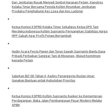
Dari Jembatan Rusak Menjadi Simbol Harapan Petani, Kapolres
Kolaka Timur Bersama Pemda Koltim Resmikan Jembatan
Produksi Penghubung Kec.Loea dan Kec.Ladongi
Ketua Komisi II DPRD Kolaka Timur Sekaligus Ketua DPD Tani
Merdeka Indonesia Koltim Suprianto Perjuangkan Stabilitas Harga
HPP Gabah Agar Profit Petani Bertambah
Hadiri Acara Pesta Panen dan Turun Sawah,Suprianto Bantu Dana
Pribadi Perbaikan Sanggar Tani di Mowewe, Wujud Komitmen
kepada Petani
Salurkan BLT DD Tahap II, Kades Penanggotu Ruslan Umar:
Gunakan Bantuan untuk Kebutuhan Prioritas
Ketua Komisi II DPRD Koltim,Suprianto Kunker ke Kementerian
Perdagangan, Buka Jalan Pembangunan Pasar Modern Melalui
APBN