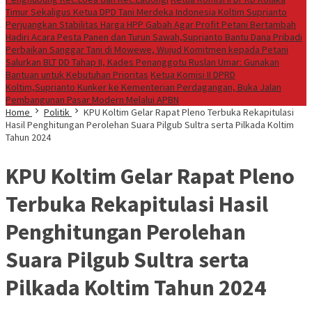
Timur Sekaligus Ketua DPD Tani Merdeka Indonesia Koltim Suprianto
Perjuangkan Stabilitas Harga HPP Gabah Agar Profit Petani Bertambah
Hadiri Acara Pesta Panen dan Turun Sawah,Suprianto Bantu Dana Pribadi
Perbaikan Sanggar Tani di Mowewe, Wujud Komitmen kepada Petani
Salurkan BLT DD Tahap II, Kades Penanggotu Ruslan Umar: Gunakan
Bantuan untuk Kebutuhan Prioritas
Ketua Komisi II DPRD
Koltim,Suprianto Kunker ke Kementerian Perdagangan, Buka Jalan
Pembangunan Pasar Modern Melalui APBN
Home
Politik
KPU Koltim Gelar Rapat Pleno Terbuka Rekapitulasi
Hasil Penghitungan Perolehan Suara Pilgub Sultra serta Pilkada Koltim
Tahun 2024
KPU Koltim Gelar Rapat Pleno
Terbuka Rekapitulasi Hasil
Penghitungan Perolehan
Suara Pilgub Sultra serta
Pilkada Koltim Tahun 2024