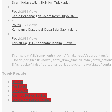
Syarif Hidayatullah,SH.M.Kn : Tidak ada …
3
Politik
2638 Views
Kabid Perdagangan Koltim Resmi Dipolisik…
4
Politik
1773 Views
Kampanye Dialogis di Desa Sabi-Sabila da…
5
Politik
1639 Views
Terkait Gaji P3K Kesehatan Koltim, Ridwa…
{"remix_data":[],"remix_entry_point":"challenges","source_tags":
["local"],"origin":"unknown","total_draw_time":0,"total_draw_actio
{},"is_sticker":false,"edited_since_last_sticker_save":false,"conta
Topik Populer
Baubau
Tag Berita
Satreskrim
Resmob Polres Baubau
Satreskrim Polres Baubau