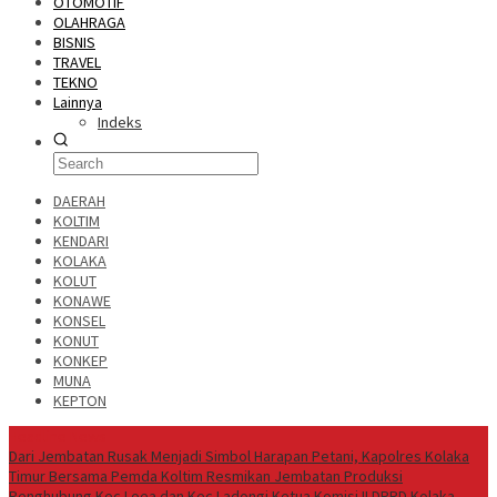
OTOMOTIF
OLAHRAGA
BISNIS
TRAVEL
TEKNO
Lainnya
Indeks
DAERAH
KOLTIM
KENDARI
KOLAKA
KOLUT
KONAWE
KONSEL
KONUT
KONKEP
MUNA
KEPTON
Headline News
Dari Jembatan Rusak Menjadi Simbol Harapan Petani, Kapolres Kolaka
Timur Bersama Pemda Koltim Resmikan Jembatan Produksi
Penghubung Kec.Loea dan Kec.Ladongi
Ketua Komisi II DPRD Kolaka