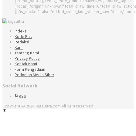
{"remix_data":[],"remix_entry_point":"challenges","source_tags":
["local"],"origin":"unknown","total_draw_time":0,"total_draw_actio
{},"is_sticker":false,"edited_since_last_sticker_save":false,"conta
Indeks
Kode Etik
Redaksi
Karir
Tentang Kami
Privacy Policy
Kontak Kami
Form Pengaduan
Pedoman Media Siber
Social Network
RSS
Copyright @ 2024 Tagsultra.com All right reserved