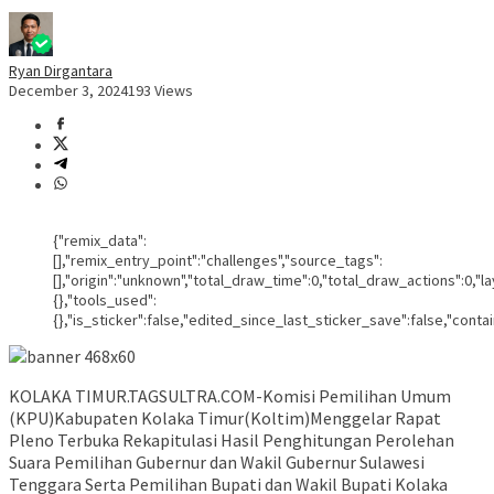
Ryan Dirgantara
December 3, 2024
193 Views
{"remix_data":
[],"remix_entry_point":"challenges","source_tags":
[],"origin":"unknown","total_draw_time":0,"total_draw_actions":0,
{},"tools_used":
{},"is_sticker":false,"edited_since_last_sticker_save":false,"conta
KOLAKA TIMUR.TAGSULTRA.COM-Komisi Pemilihan Umum
(KPU)Kabupaten Kolaka Timur(Koltim)Menggelar Rapat
Pleno Terbuka Rekapitulasi Hasil Penghitungan Perolehan
Suara Pemilihan Gubernur dan Wakil Gubernur Sulawesi
Tenggara Serta Pemilihan Bupati dan Wakil Bupati Kolaka