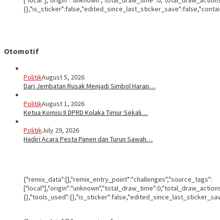
["local"],"origin":"unknown","total_draw_time":0,"total_draw_actio
{},"is_sticker":false,"edited_since_last_sticker_save":false,"conta
Otomotif
Politik
August 5, 2026
Dari Jembatan Rusak Menjadi Simbol Harap…
Politik
August 1, 2026
Ketua Komisi II DPRD Kolaka Timur Sekali…
Politik
July 29, 2026
Hadiri Acara Pesta Panen dan Turun Sawah…
{"remix_data":[],"remix_entry_point":"challenges","source_tags":
["local"],"origin":"unknown","total_draw_time":0,"total_draw_actio
{},"tools_used":{},"is_sticker":false,"edited_since_last_sticker_sa