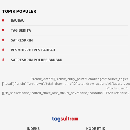
TOPIK POPULER
BAUBAU
TAG BERITA
SATRESKRIM
RESMOB POLRES BAUBAU
SATRESKRIM POLRES BAUBAU
{"remix_data":[],"remix_entry_point":"challenges","source_tags":
["local"],"origin":"unknown","total_draw_time":0,"total_draw_actions":0,"layers_use
{},"tools_used":
{},"is_sticker":false,"edited_since_last_sticker_save":false,"containsFTESticker":false}
INDEKS
KODE ETIK