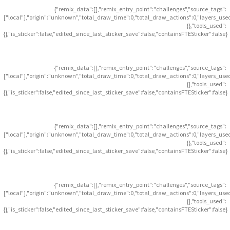
{"remix_data":[],"remix_entry_point":"challenges","source_tags":
["local"],"origin":"unknown","total_draw_time":0,"total_draw_actions":0,"layers_use
{},"tools_used":
{},"is_sticker":false,"edited_since_last_sticker_save":false,"containsFTESticker":false}
{"remix_data":[],"remix_entry_point":"challenges","source_tags":
["local"],"origin":"unknown","total_draw_time":0,"total_draw_actions":0,"layers_use
{},"tools_used":
{},"is_sticker":false,"edited_since_last_sticker_save":false,"containsFTESticker":false}
{"remix_data":[],"remix_entry_point":"challenges","source_tags":
["local"],"origin":"unknown","total_draw_time":0,"total_draw_actions":0,"layers_use
{},"tools_used":
{},"is_sticker":false,"edited_since_last_sticker_save":false,"containsFTESticker":false}
{"remix_data":[],"remix_entry_point":"challenges","source_tags":
["local"],"origin":"unknown","total_draw_time":0,"total_draw_actions":0,"layers_use
{},"tools_used":
{},"is_sticker":false,"edited_since_last_sticker_save":false,"containsFTESticker":false}