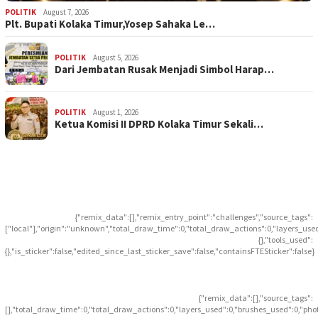
POLITIK
August 7, 2026
Plt. Bupati Kolaka Timur,Yosep Sahaka Le…
POLITIK
August 5, 2026
Dari Jembatan Rusak Menjadi Simbol Harap…
POLITIK
August 1, 2026
Ketua Komisi II DPRD Kolaka Timur Sekali…
{"remix_data":[],"remix_entry_point":"challenges","source_tags":
["local"],"origin":"unknown","total_draw_time":0,"total_draw_actions":0,"layers_use
{},"tools_used":
{},"is_sticker":false,"edited_since_last_sticker_save":false,"containsFTESticker":false}
{"remix_data":[],"source_tags":
[],"total_draw_time":0,"total_draw_actions":0,"layers_used":0,"brushes_used":0,"pho