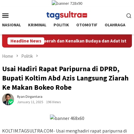
Skip
to
Mobile
content
Menu
NASIONAL
KRIMINAL
POLITIK
OTOMOTIF
OLAHRAGA
n Kenalkan Budaya dan Adat Istiadat Bumi Sorume
Headline News
Dari Je
Home
Politik
Usai Hadiri Rapat Paripurna di DPRD,
Bupati Koltim Abd Azis Langsung Ziarah
Ke Makan Bokeo Robe
Ryan Dirgantara
January 11, 2025
196 Views
KOLTIM.TAGSULTRA.COM- Usai menghadiri rapat paripurna di