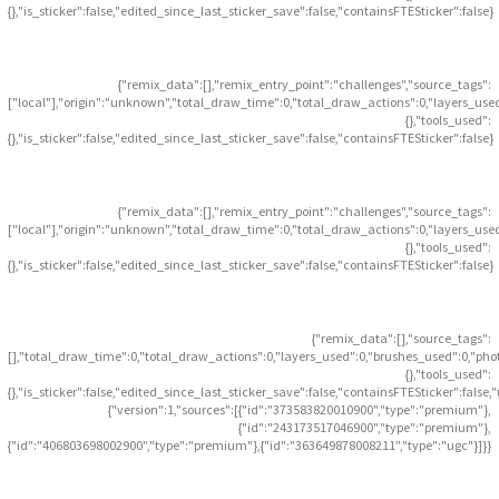
{},"is_sticker":false,"edited_since_last_sticker_save":false,"containsFTESticker":false}
{"remix_data":[],"remix_entry_point":"challenges","source_tags":
["local"],"origin":"unknown","total_draw_time":0,"total_draw_actions":0,"layers_use
{},"tools_used":
{},"is_sticker":false,"edited_since_last_sticker_save":false,"containsFTESticker":false}
{"remix_data":[],"remix_entry_point":"challenges","source_tags":
["local"],"origin":"unknown","total_draw_time":0,"total_draw_actions":0,"layers_use
{},"tools_used":
{},"is_sticker":false,"edited_since_last_sticker_save":false,"containsFTESticker":false}
{"remix_data":[],"source_tags":
[],"total_draw_time":0,"total_draw_actions":0,"layers_used":0,"brushes_used":0,"pho
{},"tools_used":
{},"is_sticker":false,"edited_since_last_sticker_save":false,"containsFTESticker":false
{"version":1,"sources":[{"id":"373583820010900","type":"premium"},
{"id":"243173517046900","type":"premium"},
{"id":"406803698002900","type":"premium"},{"id":"363649878008211","type":"ugc"}]}}