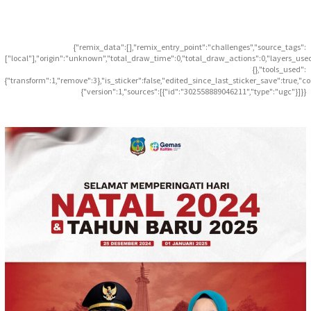
{"remix_data":[],"remix_entry_point":"challenges","source_tags":
["local"],"origin":"unknown","total_draw_time":0,"total_draw_actions":0,"layers_use
{},"tools_used":
{"transform":1,"remove":3},"is_sticker":false,"edited_since_last_sticker_save":true,"c
{"version":1,"sources":[{"id":"302558889046211","type":"ugc"}]}}