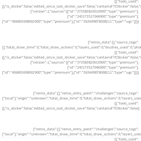
{},"tools_used":
{},"is_sticker":false,"edited_since_last_sticker_save":false,"containsFTESticker":false
{"version":1,"sources":[{"id":"373583820010900","type":"premium"},
{"id":"243173517046900","type":"premium"},
{"id":"406803698002900","type":"premium"},{"id":"363649878008211","type":"ugc"}]}}
{"remix_data":[],"source_tags":
[],"total_draw_time":0,"total_draw_actions":0,"layers_used":0,"brushes_used":0,"pho
{},"tools_used":
{},"is_sticker":false,"edited_since_last_sticker_save":false,"containsFTESticker":false
{"version":1,"sources":[{"id":"373583820010900","type":"premium"},
{"id":"243173517046900","type":"premium"},
{"id":"406803698002900","type":"premium"},{"id":"363649878008211","type":"ugc"}]}}
{"remix_data":[],"remix_entry_point":"challenges","source_tags":
["local"],"origin":"unknown","total_draw_time":0,"total_draw_actions":0,"layers_use
{},"tools_used":
{},"is_sticker":false,"edited_since_last_sticker_save":false,"containsFTESticker":false}
{"remix_data":[],"remix_entry_point":"challenges","source_tags":
["local"],"origin":"unknown","total_draw_time":0,"total_draw_actions":0,"layers_use
{},"tools_used":