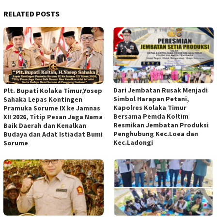
RELATED POSTS
Dari Jembatan Rusak Menjadi
Plt. Bupati Kolaka Timur,Yosep
Simbol Harapan Petani,
Sahaka Lepas Kontingen
Kapolres Kolaka Timur
Pramuka Sorume IX ke Jamnas
Bersama Pemda Koltim
XII 2026, Titip Pesan Jaga Nama
Resmikan Jembatan Produksi
Baik Daerah dan Kenalkan
Penghubung Kec.Loea dan
Budaya dan Adat Istiadat Bumi
Kec.Ladongi
Sorume