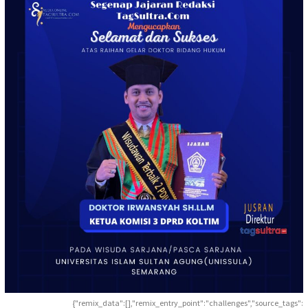
{"remix_data":[],"remix_entry_point":"challenges","source_tags":