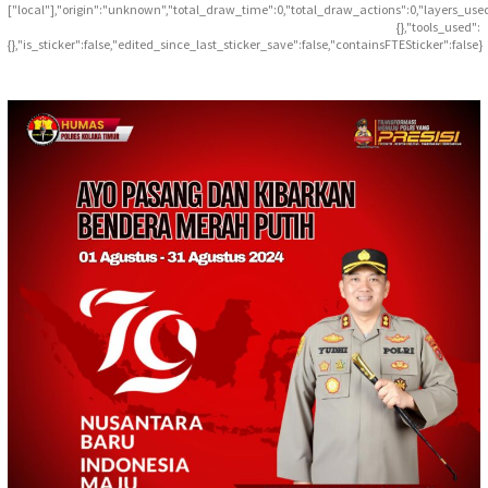
["local"],"origin":"unknown","total_draw_time":0,"total_draw_actions":0,"layers_use
{},"tools_used":
{},"is_sticker":false,"edited_since_last_sticker_save":false,"containsFTESticker":false}