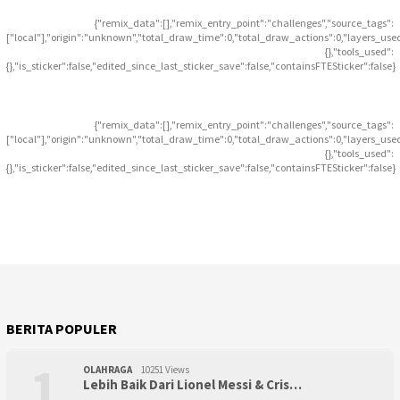
{"remix_data":[],"remix_entry_point":"challenges","source_tags":
["local"],"origin":"unknown","total_draw_time":0,"total_draw_actions":0,"layers_use
{},"tools_used":
{},"is_sticker":false,"edited_since_last_sticker_save":false,"containsFTESticker":false}
{"remix_data":[],"remix_entry_point":"challenges","source_tags":
["local"],"origin":"unknown","total_draw_time":0,"total_draw_actions":0,"layers_use
{},"tools_used":
{},"is_sticker":false,"edited_since_last_sticker_save":false,"containsFTESticker":false}
BERITA POPULER
1
OLAHRAGA
10251 Views
Lebih Baik Dari Lionel Messi & Cris…