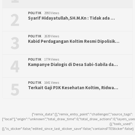
2
POLITIK
2993 Views
Syarif Hidayatullah,SH.M.Kn : Tidak ada …
3
POLITIK
2639 Views
Kabid Perdagangan Koltim Resmi Dipolisik…
4
POLITIK
1774 Views
Kampanye Dialogis di Desa Sabi-Sabila da…
5
POLITIK
1641 Views
Terkait Gaji P3K Kesehatan Koltim, Ridwa…
{"remix_data":[],"remix_entry_point":"challenges","source_tags":
["local"],"origin":"unknown","total_draw_time":0,"total_draw_actions":0,"layers_use
{},"tools_used":
{},"is_sticker":false,"edited_since_last_sticker_save":false,"containsFTESticker":false}