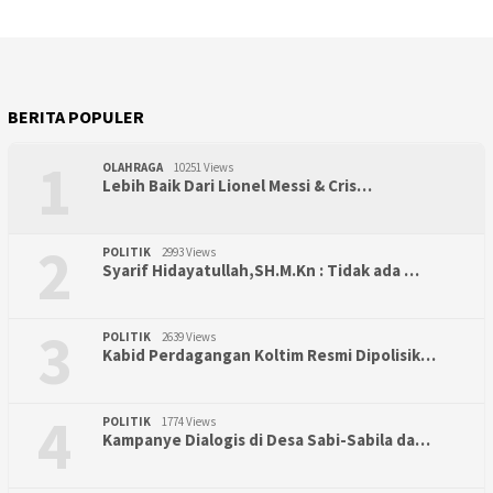
BERITA POPULER
1
OLAHRAGA
10251 Views
Lebih Baik Dari Lionel Messi & Cris…
2
POLITIK
2993 Views
Syarif Hidayatullah,SH.M.Kn : Tidak ada …
3
POLITIK
2639 Views
Kabid Perdagangan Koltim Resmi Dipolisik…
4
POLITIK
1774 Views
Kampanye Dialogis di Desa Sabi-Sabila da…