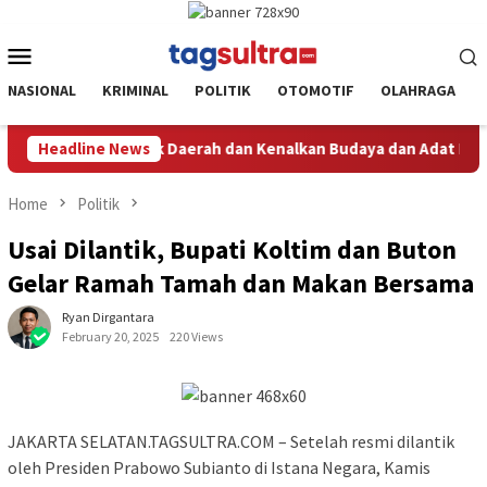
Skip
to
Mobile
content
Menu
NASIONAL
KRIMINAL
POLITIK
OTOMOTIF
OLAHRAGA
 dan Kenalkan Budaya dan Adat Istiadat Bumi Sorume
Headline News
Dari
Home
Politik
Usai Dilantik, Bupati Koltim dan Buton
Gelar Ramah Tamah dan Makan Bersama
Ryan Dirgantara
February 20, 2025
220 Views
JAKARTA SELATAN.TAGSULTRA.COM – Setelah resmi dilantik
oleh Presiden Prabowo Subianto di Istana Negara, Kamis