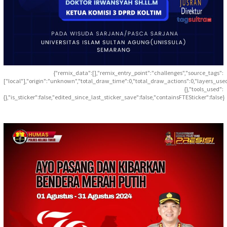
{"remix_data":[],"remix_entry_point":"challenges","source_tags":
["local"],"origin":"unknown","total_draw_time":0,"total_draw_actions":0,"layers_use
{},"tools_used":
{},"is_sticker":false,"edited_since_last_sticker_save":false,"containsFTESticker":false}