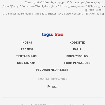
{"remix_data":[],"remix_entry_point":"challenges","source_tags":
["local"],"origin":"unknown","total_draw_time":0,"total_draw_actions":0,"layers_use
{},"tools_used":
{},"is_sticker":false,"edited_since_last_sticker_save":false,"containsFTESticker":false}
INDEKS
KODE ETIK
REDAKSI
KARIR
TENTANG KAMI
PRIVACY POLICY
KONTAK KAMI
FORM PENGADUAN
PEDOMAN MEDIA SIBER
SOCIAL NETWORK
RSS