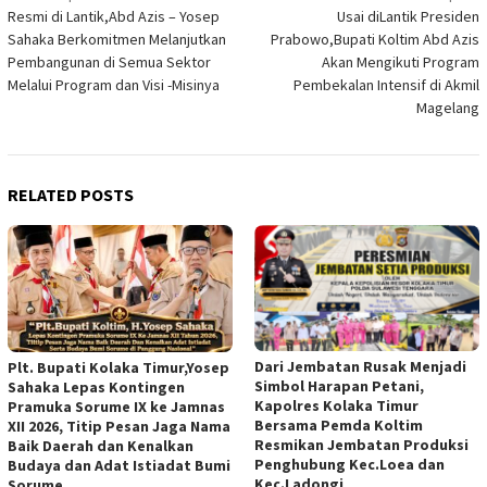
Resmi di Lantik,Abd Azis – Yosep
Usai diLantik Presiden
navigation
Sahaka Berkomitmen Melanjutkan
Prabowo,Bupati Koltim Abd Azis
Pembangunan di Semua Sektor
Akan Mengikuti Program
Melalui Program dan Visi -Misinya
Pembekalan Intensif di Akmil
Magelang
RELATED POSTS
Dari Jembatan Rusak Menjadi
Plt. Bupati Kolaka Timur,Yosep
Simbol Harapan Petani,
Sahaka Lepas Kontingen
Kapolres Kolaka Timur
Pramuka Sorume IX ke Jamnas
Bersama Pemda Koltim
XII 2026, Titip Pesan Jaga Nama
Resmikan Jembatan Produksi
Baik Daerah dan Kenalkan
Penghubung Kec.Loea dan
Budaya dan Adat Istiadat Bumi
Kec.Ladongi
Sorume