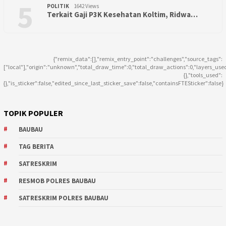
5
POLITIK
1642 Views
Terkait Gaji P3K Kesehatan Koltim, Ridwa…
{"remix_data":[],"remix_entry_point":"challenges","source_tags":
["local"],"origin":"unknown","total_draw_time":0,"total_draw_actions":0,"layers_use
{},"tools_used":
{},"is_sticker":false,"edited_since_last_sticker_save":false,"containsFTESticker":false}
TOPIK POPULER
BAUBAU
TAG BERITA
SATRESKRIM
RESMOB POLRES BAUBAU
SATRESKRIM POLRES BAUBAU