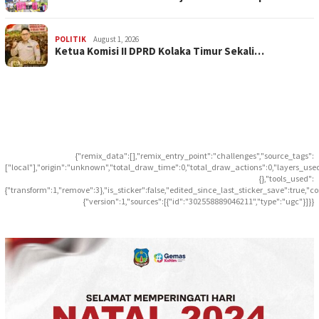
POLITIK
August 1, 2026
Ketua Komisi II DPRD Kolaka Timur Sekali…
{"remix_data":[],"remix_entry_point":"challenges","source_tags":
["local"],"origin":"unknown","total_draw_time":0,"total_draw_actions":0,"layers_use
{},"tools_used":
{"transform":1,"remove":3},"is_sticker":false,"edited_since_last_sticker_save":true,"c
{"version":1,"sources":[{"id":"302558889046211","type":"ugc"}]}}