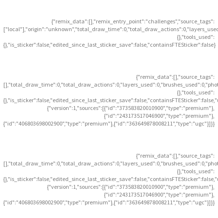
{"remix_data":[],"remix_entry_point":"challenges","source_tags":
["local"],"origin":"unknown","total_draw_time":0,"total_draw_actions":0,"layers_use
{},"tools_used":
{},"is_sticker":false,"edited_since_last_sticker_save":false,"containsFTESticker":false}
{"remix_data":[],"source_tags":
[],"total_draw_time":0,"total_draw_actions":0,"layers_used":0,"brushes_used":0,"pho
{},"tools_used":
{},"is_sticker":false,"edited_since_last_sticker_save":false,"containsFTESticker":false
{"version":1,"sources":[{"id":"373583820010900","type":"premium"},
{"id":"243173517046900","type":"premium"},
{"id":"406803698002900","type":"premium"},{"id":"363649878008211","type":"ugc"}]}}
{"remix_data":[],"source_tags":
[],"total_draw_time":0,"total_draw_actions":0,"layers_used":0,"brushes_used":0,"pho
{},"tools_used":
{},"is_sticker":false,"edited_since_last_sticker_save":false,"containsFTESticker":false
{"version":1,"sources":[{"id":"373583820010900","type":"premium"},
{"id":"243173517046900","type":"premium"},
{"id":"406803698002900","type":"premium"},{"id":"363649878008211","type":"ugc"}]}}