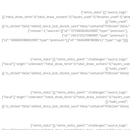
{"remix_data":[],"source_tags":
[],"total_draw_time":0,"total_draw_actions":0,"layers_used":0,"brushes_used":0,"pho
{},"tools_used":
{},"is_sticker":false,"edited_since_last_sticker_save":false,"containsFTESticker":false
{"version":1,"sources":[{"id":"373583820010900","type":"premium"},
{"id":"243173517046900","type":"premium"},
{"id":"406803698002900","type":"premium"},{"id":"363649878008211","type":"ugc"}]}}
{"remix_data":[],"remix_entry_point":"challenges","source_tags":
["local"],"origin":"unknown","total_draw_time":0,"total_draw_actions":0,"layers_use
{},"tools_used":
{},"is_sticker":false,"edited_since_last_sticker_save":false,"containsFTESticker":false}
{"remix_data":[],"remix_entry_point":"challenges","source_tags":
["local"],"origin":"unknown","total_draw_time":0,"total_draw_actions":0,"layers_use
{},"tools_used":
{},"is_sticker":false,"edited_since_last_sticker_save":false,"containsFTESticker":false}
{"remix_data":[],"remix_entry_point":"challenges","source_tags":
["local"],"origin":"unknown","total_draw_time":0,"total_draw_actions":0,"layers_use