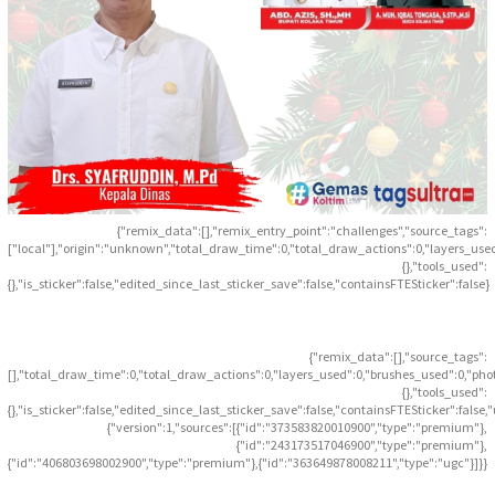
{"remix_data":[],"remix_entry_point":"challenges","source_tags":
["local"],"origin":"unknown","total_draw_time":0,"total_draw_actions":0,"layers_use
{},"tools_used":
{},"is_sticker":false,"edited_since_last_sticker_save":false,"containsFTESticker":false}
{"remix_data":[],"source_tags":
[],"total_draw_time":0,"total_draw_actions":0,"layers_used":0,"brushes_used":0,"pho
{},"tools_used":
{},"is_sticker":false,"edited_since_last_sticker_save":false,"containsFTESticker":false
{"version":1,"sources":[{"id":"373583820010900","type":"premium"},
{"id":"243173517046900","type":"premium"},
{"id":"406803698002900","type":"premium"},{"id":"363649878008211","type":"ugc"}]}}