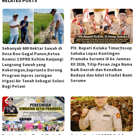
RELATED POSTS
Plt. Bupati Kolaka Timur,Yosep
Sebanyak 600 Hektar Sawah di
Sahaka Lepas Kontingen
Desa Bou Gagal Panen,Ketua
Pramuka Sorume IX ke Jamnas
Komisi 2 DPRD Koltim Kunjungi
XII 2026, Titip Pesan Jaga Nama
Langsung Sawah yang
Baik Daerah dan Kenalkan
Kekeringan,Suprianto Dorong
Budaya dan Adat Istiadat Bumi
Program Inpres Jaringan
Sorume
Irigasi Air Tanah Sebagai Solusi
Bagi Petani