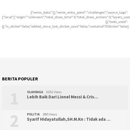
{"remix_data":[],"remix_entry_point":"challenges","source_tags":
["local"],"origin":"unknown","total_draw_time":0,"total_draw_actions":0,"layers_use
{},"tools_used":
{},"is_sticker":false,"edited_since_last_sticker_save":false,"containsFTESticker":false}
BERITA POPULER
1
OLAHRAGA
10251 Views
Lebih Baik Dari Lionel Messi & Cris…
2
POLITIK
2995 Views
Syarif Hidayatullah,SH.M.Kn : Tidak ada …