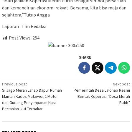
“Mari jadikan Koperasi Merah Putih sebagai simbol persatuan
dan kemandirian ekonomi rakyat. Bersama, kita bisa maju dan
sejahtera,”Tutup Angga
Laporan : Tim Redaksi
Post Views:
254
SHARE
Post
Previous post
Next post
Si Jago Merah Lahap Dapur Rumah
Pemerintah Desa Lalohao Resmi
navigation
Mantan Kades Mataiwoi,2 Motor
Bentuk Koperasi “Desa Merah
dan Gudang Penyimpanan Hasil
Putih”
Pertanian Ikut Terbakar