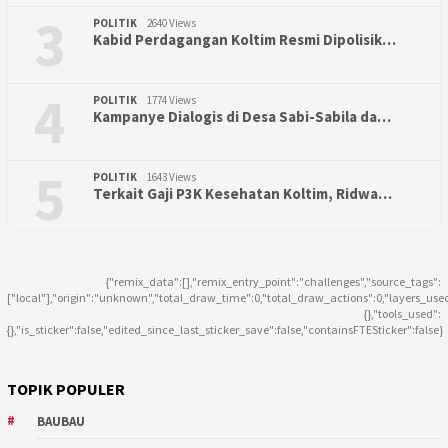
3
POLITIK
2640 Views
Kabid Perdagangan Koltim Resmi Dipolisik…
4
POLITIK
1774 Views
Kampanye Dialogis di Desa Sabi-Sabila da…
5
POLITIK
1643 Views
Terkait Gaji P3K Kesehatan Koltim, Ridwa…
{"remix_data":[],"remix_entry_point":"challenges","source_tags":
["local"],"origin":"unknown","total_draw_time":0,"total_draw_actions":0,"layers_use
{},"tools_used":
{},"is_sticker":false,"edited_since_last_sticker_save":false,"containsFTESticker":false}
TOPIK POPULER
BAUBAU