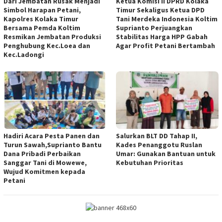
Dari Jembatan Rusak Menjadi
Ketua Komisi II DPRD Kolaka
Simbol Harapan Petani,
Timur Sekaligus Ketua DPD
Kapolres Kolaka Timur
Tani Merdeka Indonesia Koltim
Bersama Pemda Koltim
Suprianto Perjuangkan
Resmikan Jembatan Produksi
Stabilitas Harga HPP Gabah
Penghubung Kec.Loea dan
Agar Profit Petani Bertambah
Kec.Ladongi
Hadiri Acara Pesta Panen dan
Salurkan BLT DD Tahap II,
Turun Sawah,Suprianto Bantu
Kades Penanggotu Ruslan
Dana Pribadi Perbaikan
Umar: Gunakan Bantuan untuk
Sanggar Tani di Mowewe,
Kebutuhan Prioritas
Wujud Komitmen kepada
Petani