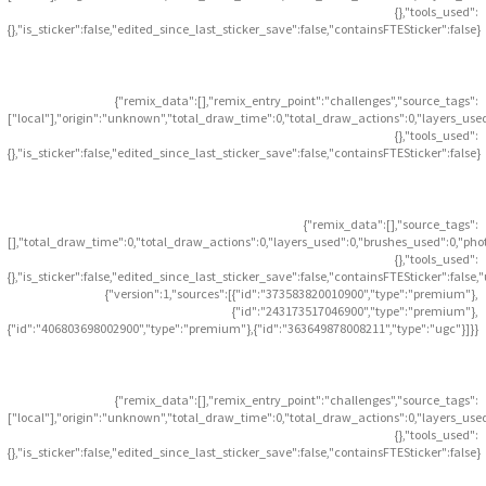
{},"tools_used":
{},"is_sticker":false,"edited_since_last_sticker_save":false,"containsFTESticker":false}
{"remix_data":[],"remix_entry_point":"challenges","source_tags":
["local"],"origin":"unknown","total_draw_time":0,"total_draw_actions":0,"layers_use
{},"tools_used":
{},"is_sticker":false,"edited_since_last_sticker_save":false,"containsFTESticker":false}
{"remix_data":[],"source_tags":
[],"total_draw_time":0,"total_draw_actions":0,"layers_used":0,"brushes_used":0,"pho
{},"tools_used":
{},"is_sticker":false,"edited_since_last_sticker_save":false,"containsFTESticker":false
{"version":1,"sources":[{"id":"373583820010900","type":"premium"},
{"id":"243173517046900","type":"premium"},
{"id":"406803698002900","type":"premium"},{"id":"363649878008211","type":"ugc"}]}}
{"remix_data":[],"remix_entry_point":"challenges","source_tags":
["local"],"origin":"unknown","total_draw_time":0,"total_draw_actions":0,"layers_use
{},"tools_used":
{},"is_sticker":false,"edited_since_last_sticker_save":false,"containsFTESticker":false}