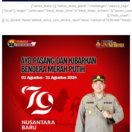
{"remix_data":[],"remix_entry_point":"challenges","source_tags":
["local"],"origin":"unknown","total_draw_time":0,"total_draw_actions":0,"layers_use
{},"tools_used":
{},"is_sticker":false,"edited_since_last_sticker_save":false,"containsFTESticker":false}