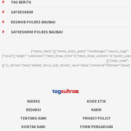
TAG BERITA
SATRESKRIM
RESMOB POLRES BAUBAU
SATRESKRIM POLRES BAUBAU
{"remix_data":[],"remix_entry_point":"challenges","source_tags":
["local"],"origin":"unknown","total_draw_time":0,"total_draw_actions":0,"layers_use
{},"tools_used":
{},"is_sticker":false,"edited_since_last_sticker_save":false,"containsFTESticker":false}
INDEKS
KODE ETIK
REDAKSI
KARIR
TENTANG KAMI
PRIVACY POLICY
KONTAK KAMI
FORM PENGADUAN