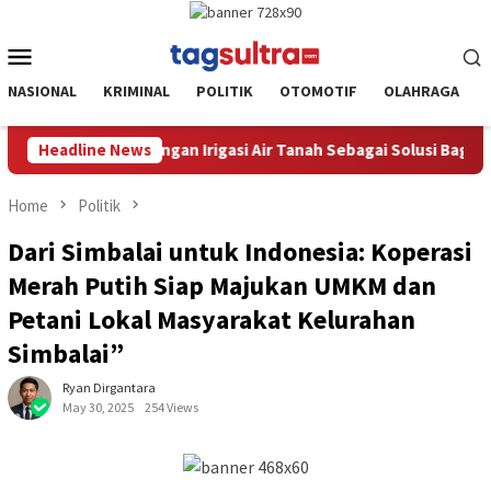
Skip
to
Mobile
content
Menu
NASIONAL
KRIMINAL
POLITIK
OTOMOTIF
OLAHRAGA
 Solusi Bagi Petani
Headline News
Plt. Bupati Kolaka Timur,Yosep Saha
Home
Politik
Dari Simbalai untuk Indonesia: Koperasi
Merah Putih Siap Majukan UMKM dan
Petani Lokal Masyarakat Kelurahan
Simbalai”
Ryan Dirgantara
May 30, 2025
254 Views