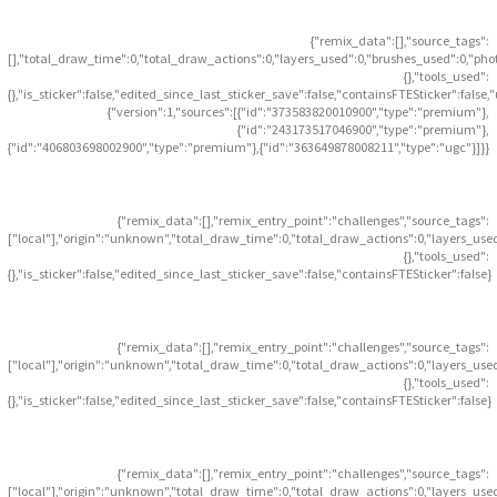
{"remix_data":[],"source_tags":
[],"total_draw_time":0,"total_draw_actions":0,"layers_used":0,"brushes_used":0,"pho
{},"tools_used":
{},"is_sticker":false,"edited_since_last_sticker_save":false,"containsFTESticker":false
{"version":1,"sources":[{"id":"373583820010900","type":"premium"},
{"id":"243173517046900","type":"premium"},
{"id":"406803698002900","type":"premium"},{"id":"363649878008211","type":"ugc"}]}}
{"remix_data":[],"remix_entry_point":"challenges","source_tags":
["local"],"origin":"unknown","total_draw_time":0,"total_draw_actions":0,"layers_use
{},"tools_used":
{},"is_sticker":false,"edited_since_last_sticker_save":false,"containsFTESticker":false}
{"remix_data":[],"remix_entry_point":"challenges","source_tags":
["local"],"origin":"unknown","total_draw_time":0,"total_draw_actions":0,"layers_use
{},"tools_used":
{},"is_sticker":false,"edited_since_last_sticker_save":false,"containsFTESticker":false}
{"remix_data":[],"remix_entry_point":"challenges","source_tags":
["local"],"origin":"unknown","total_draw_time":0,"total_draw_actions":0,"layers_use