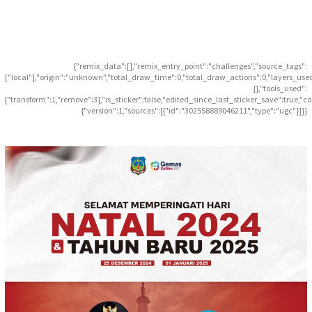
{"remix_data":[],"remix_entry_point":"challenges","source_tags":
["local"],"origin":"unknown","total_draw_time":0,"total_draw_actions":0,"layers_use
{},"tools_used":
{"transform":1,"remove":3},"is_sticker":false,"edited_since_last_sticker_save":true,"c
{"version":1,"sources":[{"id":"302558889046211","type":"ugc"}]}}