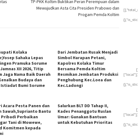
ntas
TP-PKK Koltim Buktikan Peran Perempuan dalam
Mewujudkan Asta Cita Presiden Prabowo dan
[],"tota
Progam Pemda Koltim
{},"is_st
 Bupati Kolaka
Dari Jembatan Rusak Menjadi
r,Yosep Sahaka Lepas
Simbol Harapan Petani,
ingen Pramuka Sorume
Kapolres Kolaka Timur
 Jamnas XII 2026, Titip
Bersama Pemda Koltim
[
n Jaga Nama Baik Daerah
Resmikan Jembatan Produksi
["local"
Kenalkan Budaya dan
Penghubung Kec.Loea dan
{},"is_st
 Istiadat Bumi Sorume
Kec.Ladongi
ri Acara Pesta Panen dan
Salurkan BLT DD Tahap II,
[
n Sawah,Suprianto Bantu
Kades Penanggotu Ruslan
["local"
 Pribadi Perbaikan
Umar: Gunakan Bantuan
gar Tani di Mowewe,
untuk Kebutuhan Prioritas
{},"is_st
d Komitmen kepada
ni