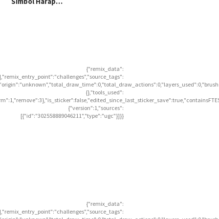
Simbol Harap…
{"remix_data":
],"remix_entry_point":"challenges","source_tags":
],"origin":"unknown","total_draw_time":0,"total_draw_actions":0,"layers_used":0,"brus
{},"tools_used":
rm":1,"remove":3},"is_sticker":false,"edited_since_last_sticker_save":true,"containsFTE
{"version":1,"sources":
[{"id":"302558889046211","type":"ugc"}]}}
{"remix_data":
],"remix_entry_point":"challenges","source_tags":