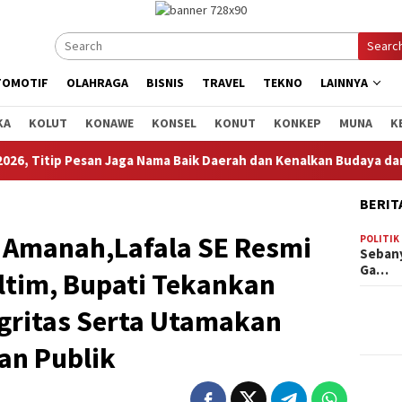
Searc
TOMOTIF
OLAHRAGA
BISNIS
TRAVEL
TEKNO
LAINNYA
KA
KOLUT
KONAWE
KONSEL
KONUT
KONKEP
MUNA
K
ama Baik Daerah dan Kenalkan Budaya dan Adat Istiadat Bumi Sor
BERIT
 Amanah,Lafala SE Resmi
POLITIK
Sebany
Ga…
ltim, Bupati Tekankan
egritas Serta Utamakan
an Publik