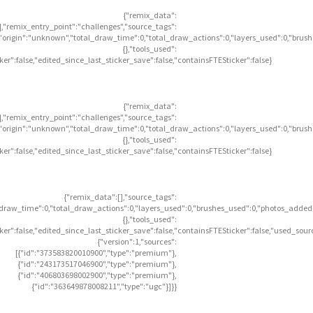
{"remix_data":
],"remix_entry_point":"challenges","source_tags":
],"origin":"unknown","total_draw_time":0,"total_draw_actions":0,"layers_used":0,"brus
{},"tools_used":
icker":false,"edited_since_last_sticker_save":false,"containsFTESticker":false}
{"remix_data":
],"remix_entry_point":"challenges","source_tags":
],"origin":"unknown","total_draw_time":0,"total_draw_actions":0,"layers_used":0,"brus
{},"tools_used":
icker":false,"edited_since_last_sticker_save":false,"containsFTESticker":false}
{"remix_data":[],"source_tags":
l_draw_time":0,"total_draw_actions":0,"layers_used":0,"brushes_used":0,"photos_added"
{},"tools_used":
icker":false,"edited_since_last_sticker_save":false,"containsFTESticker":false,"used_sour
{"version":1,"sources":
[{"id":"373583820010900","type":"premium"},
{"id":"243173517046900","type":"premium"},
{"id":"406803698002900","type":"premium"},
{"id":"363649878008211","type":"ugc"}]}}