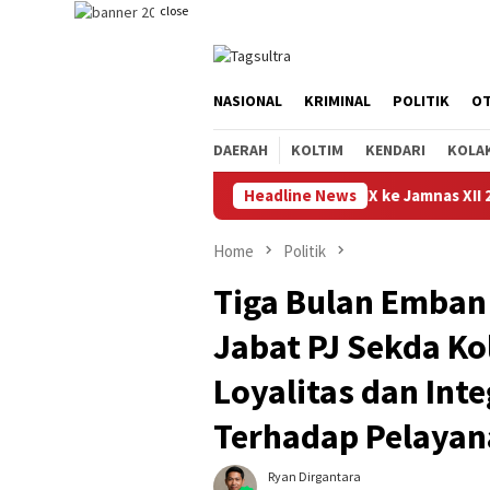
Skip
close
to
content
NASIONAL
KRIMINAL
POLITIK
O
DAERAH
KOLTIM
KENDARI
KOLA
tingen Pramuka Sorume IX ke Jamnas XII 2026, Titip Pesan Jaga N
Headline News
Home
Politik
Tiga Bulan Emban
Jabat PJ Sekda Ko
Loyalitas dan Int
Terhadap Pelayan
Ryan Dirgantara