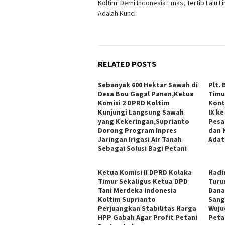
Koltim: Demi Indonesia Emas, Tertib Lalu Li
Adalah Kunci
RELATED POSTS
Sebanyak 600 Hektar Sawah di
Plt.
Desa Bou Gagal Panen,Ketua
Timu
Komisi 2 DPRD Koltim
Kont
Kunjungi Langsung Sawah
IX ke
yang Kekeringan,Suprianto
Pesa
Dorong Program Inpres
dan 
Jaringan Irigasi Air Tanah
Adat
Sebagai Solusi Bagi Petani
Ketua Komisi II DPRD Kolaka
Hadi
Timur Sekaligus Ketua DPD
Turu
Tani Merdeka Indonesia
Dana
Koltim Suprianto
Sang
Perjuangkan Stabilitas Harga
Wuju
HPP Gabah Agar Profit Petani
Peta