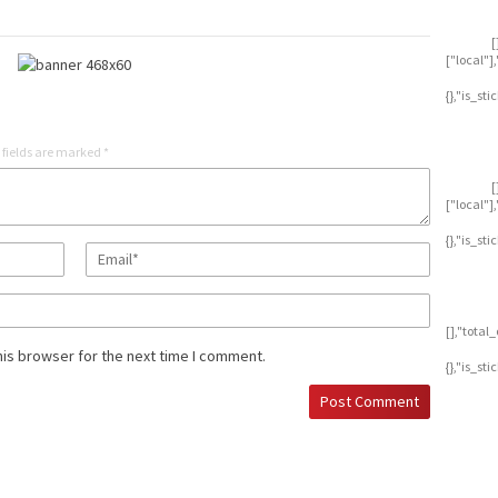
[
["local"
{},"is_st
 fields are marked
*
[
["local"
{},"is_st
[],"tota
his browser for the next time I comment.
{},"is_st