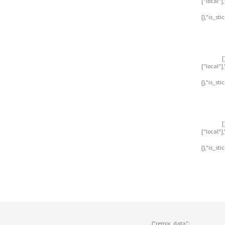
["local"
{},"is_st
[
["local"
{},"is_st
[
["local"
{},"is_st
{"remix_data":