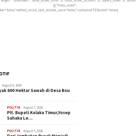
],"origin":"unknown","total_draw_time":0,"total_draw_actions":0,"layers_used":0,"brus
{},"tools_used":
icker":false,"edited_since_last_sticker_save":false,"containsFTESticker":false}
OTIF
August 9, 2026
ak 600 Hektar Sawah di Desa Bou
POLITIK
August 7, 2026
Plt. Bupati Kolaka Timur,Yosep
Sahaka Le…
POLITIK
August 5, 2026
Dari Jembatan Rusak Menjadi