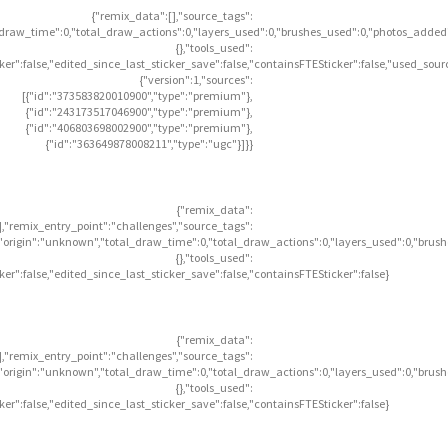
{"remix_data":[],"source_tags":
l_draw_time":0,"total_draw_actions":0,"layers_used":0,"brushes_used":0,"photos_added"
{},"tools_used":
icker":false,"edited_since_last_sticker_save":false,"containsFTESticker":false,"used_sour
{"version":1,"sources":
[{"id":"373583820010900","type":"premium"},
{"id":"243173517046900","type":"premium"},
{"id":"406803698002900","type":"premium"},
{"id":"363649878008211","type":"ugc"}]}}
{"remix_data":
],"remix_entry_point":"challenges","source_tags":
],"origin":"unknown","total_draw_time":0,"total_draw_actions":0,"layers_used":0,"brus
{},"tools_used":
icker":false,"edited_since_last_sticker_save":false,"containsFTESticker":false}
{"remix_data":
],"remix_entry_point":"challenges","source_tags":
],"origin":"unknown","total_draw_time":0,"total_draw_actions":0,"layers_used":0,"brus
{},"tools_used":
icker":false,"edited_since_last_sticker_save":false,"containsFTESticker":false}