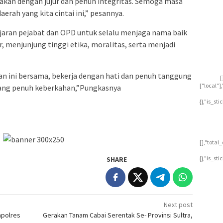
nakan dengan jujur dan penuh integritas. Semoga masa
rah yang kita cintai ini,” pesannya.
ajaran pejabat dan OPD untuk selalu menjaga nama baik
menjunjung tinggi etika, moralitas, serta menjadi
an ini bersama, bekerja dengan hati dan penuh tanggung
[
["local"
yang penuh keberkahan,”Pungkasnya
{},"is_st
[],"tota
{},"is_st
SHARE
Next post
apolres
Gerakan Tanam Cabai Serentak Se- Provinsi Sultra,