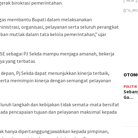
["local"
gerak birokrasi pemerintahan.
{},"is_st
ugas membantu Bupati dalam melaksanakan
istrasi, organisasi, pelayanan serta seluruh perangkat
jiban mutlak dalam tata kelola pemerintahan,” ujar
 SE sebagai PJ Sekda mampu menjaga amanah, bekerja
ya yang terbatas.
 depan, Pj Sekda dapat menunjukkan kinerja terbaik,
OTOM
, serta memimpin kinerja dengan semangat pelayanan
POLITIK
Sebany
Ga…
eluruh langkah dan kebijakan tidak semata-mata bersifat
 pada pencapaian tujuan dan pelayanan maksimal kepada
dak hanya dipertanggungjawabkan kepada pimpinan,