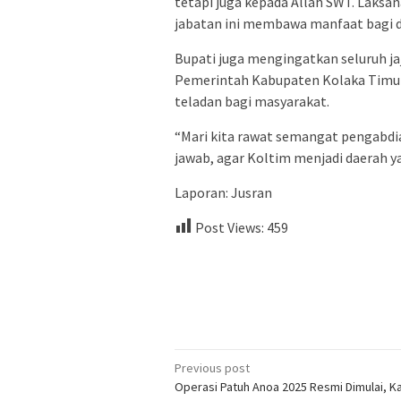
tetapi juga kepada Allah SWT. Laksa
jabatan ini membawa manfaat bagi dae
Bupati juga mengingatkan seluruh j
Pemerintah Kabupaten Kolaka Timur, 
teladan bagi masyarakat.
“Mari kita rawat semangat pengabdi
jawab, agar Koltim menjadi daerah 
Laporan: Jusran
Post Views:
459
Post
Previous post
Operasi Patuh Anoa 2025 Resmi Dimulai, K
navigation