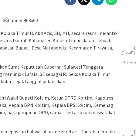
 Kolaka Timur H. Abd Azis, SH, MH, secara resmi melantik
kretaris Daerah Kabupaten Kolaka Timur, dalam sebuah
 Jabatan Bupati, Desa Matabondu, Kecamatan Tirawuta,
[
["local"
{"transfo
rkan Surat Keputusan Gubernur Sulawesi Tenggara
g menunjuk Lafala, SE sebagai PJ Sekda Kolaka Timur
 bulan sejak tanggal pelantikan.
adiri Wakil Bupati Koltim, Ketua DPRD Koltim, Kapolres
laka, Kepala BPN Koltim, Kepala BPS Koltim, Kemenag
im, para pimpinan OPD, camat, serta tokoh masyarakat
 menegaskan bahwa jabatan Sekretaris Daerah memiliki
[