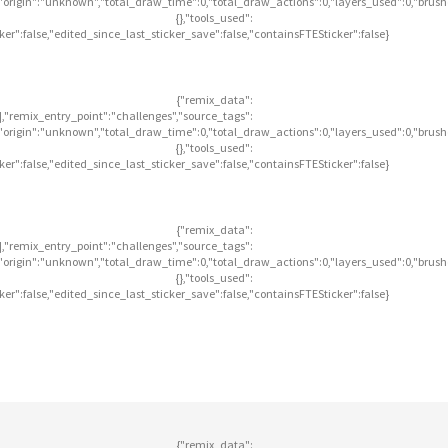
],"origin":"unknown","total_draw_time":0,"total_draw_actions":0,"layers_used":0,"brus
{},"tools_used":
icker":false,"edited_since_last_sticker_save":false,"containsFTESticker":false}
{"remix_data":
],"remix_entry_point":"challenges","source_tags":
],"origin":"unknown","total_draw_time":0,"total_draw_actions":0,"layers_used":0,"brus
{},"tools_used":
icker":false,"edited_since_last_sticker_save":false,"containsFTESticker":false}
{"remix_data":
],"remix_entry_point":"challenges","source_tags":
],"origin":"unknown","total_draw_time":0,"total_draw_actions":0,"layers_used":0,"brus
{},"tools_used":
icker":false,"edited_since_last_sticker_save":false,"containsFTESticker":false}
{"remix_data":