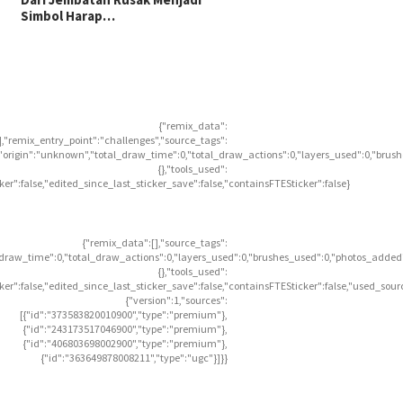
Simbol Harap…
{"remix_data":
],"remix_entry_point":"challenges","source_tags":
],"origin":"unknown","total_draw_time":0,"total_draw_actions":0,"layers_used":0,"brus
{},"tools_used":
icker":false,"edited_since_last_sticker_save":false,"containsFTESticker":false}
{"remix_data":[],"source_tags":
l_draw_time":0,"total_draw_actions":0,"layers_used":0,"brushes_used":0,"photos_added"
{},"tools_used":
icker":false,"edited_since_last_sticker_save":false,"containsFTESticker":false,"used_sour
{"version":1,"sources":
[{"id":"373583820010900","type":"premium"},
{"id":"243173517046900","type":"premium"},
{"id":"406803698002900","type":"premium"},
{"id":"363649878008211","type":"ugc"}]}}