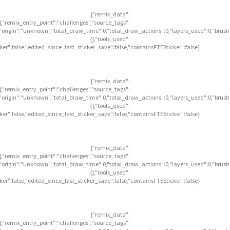
{"remix_data":
],"remix_entry_point":"challenges","source_tags":
],"origin":"unknown","total_draw_time":0,"total_draw_actions":0,"layers_used":0,"brus
{},"tools_used":
icker":false,"edited_since_last_sticker_save":false,"containsFTESticker":false}
{"remix_data":
],"remix_entry_point":"challenges","source_tags":
],"origin":"unknown","total_draw_time":0,"total_draw_actions":0,"layers_used":0,"brus
{},"tools_used":
icker":false,"edited_since_last_sticker_save":false,"containsFTESticker":false}
{"remix_data":
],"remix_entry_point":"challenges","source_tags":
],"origin":"unknown","total_draw_time":0,"total_draw_actions":0,"layers_used":0,"brus
{},"tools_used":
icker":false,"edited_since_last_sticker_save":false,"containsFTESticker":false}
{"remix_data":
],"remix_entry_point":"challenges","source_tags":