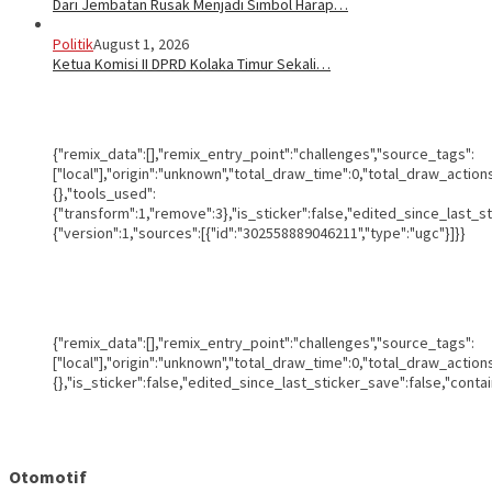
Dari Jembatan Rusak Menjadi Simbol Harap…
Politik
August 1, 2026
Ketua Komisi II DPRD Kolaka Timur Sekali…
{"remix_data":[],"remix_entry_point":"challenges","source_tags":
["local"],"origin":"unknown","total_draw_time":0,"total_draw_actio
{},"tools_used":
{"transform":1,"remove":3},"is_sticker":false,"edited_since_last_s
{"version":1,"sources":[{"id":"302558889046211","type":"ugc"}]}}
{"remix_data":[],"remix_entry_point":"challenges","source_tags":
["local"],"origin":"unknown","total_draw_time":0,"total_draw_actio
{},"is_sticker":false,"edited_since_last_sticker_save":false,"conta
Otomotif