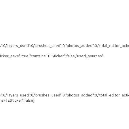
ns":0,"layers_used":0,"brushes_used":0,"photos_added":0,"total_editor_acti
ticker_save":true,"containsFTESticker":false,"used_sources":
ns":0,"layers_used":0,"brushes_used":0,"photos_added":0,"total_editor_acti
insFTESticker":false}