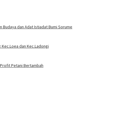
an Budaya dan Adat Istiadat Bumi Sorume
g Kec.Loea dan Kec.Ladongi
 Profit Petani Bertambah