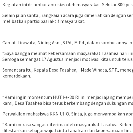
Kegiatan ini disambut antusias oleh masyarakat. Sekitar 800 pes
Selain jalan santai, rangkaian acara juga dimeriahkan dengan s
melibatkan partisipasi aktif masyarakat.
Camat Tirawuta, Nining Asni, S.Pd., M.Pd., dalam sambutanny
“Saya bangga melihat kebersamaan masyarakat Tasahea hari ini. 
Semoga semangat 17 Agustus menjadi motivasi kita untuk teru
Sementara itu, Kepala Desa Tasahea, I Made Winata, S.TP., m
kemerdekaan.
“Kami ingin momentum HUT ke-80 RI ini menjadi ajang mempere
kami, Desa Tasahea bisa terus berkembang dengan dukungan ma
Perwakilan mahasiswa KKN UHO, Sinta, juga menyampaikan apresi
“Kami merasa sangat diterima oleh masyarakat Tasahea. Kebers
dilestarikan sebagai wujud cinta tanah air dan kebersamaan lint