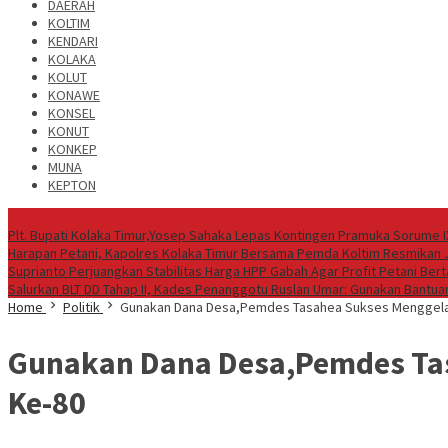
DAERAH
KOLTIM
KENDARI
KOLAKA
KOLUT
KONAWE
KONSEL
KONUT
KONKEP
MUNA
KEPTON
Headline News
Plt. Bupati Kolaka Timur,Yosep Sahaka Lepas Kontingen Pramuka Sorume I
Harapan Petani, Kapolres Kolaka Timur Bersama Pemda Koltim Resmikan
Suprianto Perjuangkan Stabilitas Harga HPP Gabah Agar Profit Petani Be
Salurkan BLT DD Tahap II, Kades Penanggotu Ruslan Umar: Gunakan Bantuan
Home
Politik
Gunakan Dana Desa,Pemdes Tasahea Sukses Menggelar 
Gunakan Dana Desa,Pemdes Tas
Ke-80