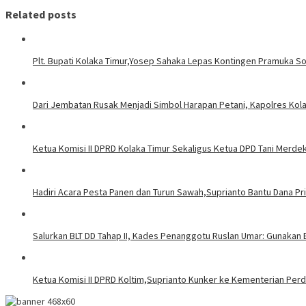
Related posts
Plt. Bupati Kolaka Timur,Yosep Sahaka Lepas Kontingen Pramuka So
Dari Jembatan Rusak Menjadi Simbol Harapan Petani, Kapolres K
Ketua Komisi II DPRD Kolaka Timur Sekaligus Ketua DPD Tani Merde
Hadiri Acara Pesta Panen dan Turun Sawah,Suprianto Bantu Dana P
Salurkan BLT DD Tahap II, Kades Penanggotu Ruslan Umar: Gunakan 
Ketua Komisi II DPRD Koltim,Suprianto Kunker ke Kementerian Pe