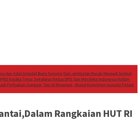
aya dan Adat Istiadat Bumi Sorume
Dari Jembatan Rusak Menjadi Simbol
 DPRD Kolaka Timur Sekaligus Ketua DPD Tani Merdeka Indonesia Koltim
ibadi Perbaikan Sanggar Tani di Mowewe, Wujud Komitmen kepada Petani
antai,Dalam Rangkaian HUT RI