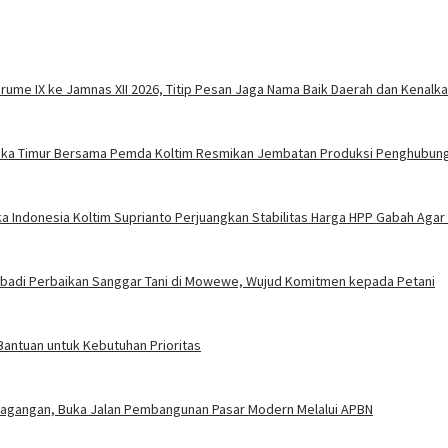
rume IX ke Jamnas XII 2026, Titip Pesan Jaga Nama Baik Daerah dan Kenalk
olaka Timur Bersama Pemda Koltim Resmikan Jembatan Produksi Penghubun
ka Indonesia Koltim Suprianto Perjuangkan Stabilitas Harga HPP Gabah Agar
ribadi Perbaikan Sanggar Tani di Mowewe, Wujud Komitmen kepada Petani
Bantuan untuk Kebutuhan Prioritas
rdagangan, Buka Jalan Pembangunan Pasar Modern Melalui APBN