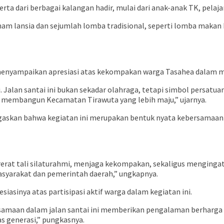
erta dari berbagai kalangan hadir, mulai dari anak-anak TK, pela
enam lansia dan sejumlah lomba tradisional, seperti lomba makan
a menyampaikan apresiasi atas kekompakan warga Tasahea dalam 
Jalan santai ini bukan sekadar olahraga, tetapi simbol persatua
s membangun Kecamatan Tirawuta yang lebih maju,” ujarnya.
enegaskan bahwa kegiatan ini merupakan bentuk nyata kebersama
rat tali silaturahmi, menjaga kekompakan, sekaligus menginga
syarakat dan pemerintah daerah,” ungkapnya.
asinya atas partisipasi aktif warga dalam kegiatan ini.
amaan dalam jalan santai ini memberikan pengalaman berharga b
as generasi,” pungkasnya.