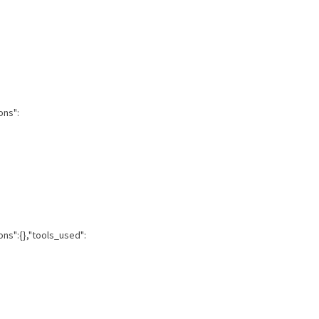
ons":
ons":{},"tools_used":