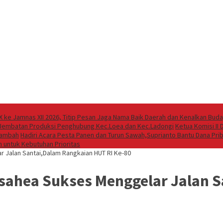
X ke Jamnas XII 2026, Titip Pesan Jaga Nama Baik Daerah dan Kenalkan Bud
 Jembatan Produksi Penghubung Kec.Loea dan Kec.Ladongi
Ketua Komisi II
rtambah
Hadiri Acara Pesta Panen dan Turun Sawah,Suprianto Bantu Dana Pr
 untuk Kebutuhan Prioritas
Jalan Santai,Dalam Rangkaian HUT RI Ke-80
ahea Sukses Menggelar Jalan S