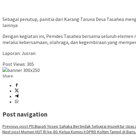
Sebagai penutup, panitia dari Karang Taruna Desa Tasahea men
lainnya
Dengan kegiatan ini, Pemdes Tasahea bersama seluruh elemen 
melalui kebersamaan, olahraga, dan kegembiraan yang memper
Laporan: Jusran
Post Views:
305
Share
Post navigation
Previous post
Plt.Bupati Yosep Sahaka Bertindak Sebagai Inspektur Upac
Next post
Momen HUT RI ke-80: Ketua Komisi II DPRD Koltim Tampil di Ba