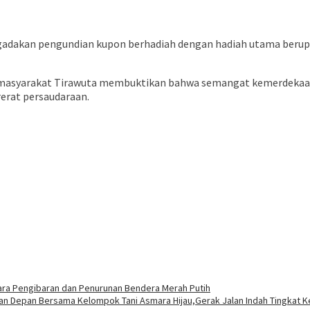
gadakan pengundian kupon berhadiah dengan hadiah utama berupa 
masyarakat Tirawuta membuktikan bahwa semangat kemerdekaan t
erat persaudaraan.
ara Pengibaran dan Penurunan Bendera Merah Putih
risan Depan Bersama Kelompok Tani Asmara Hijau,Gerak Jalan Indah Tingka