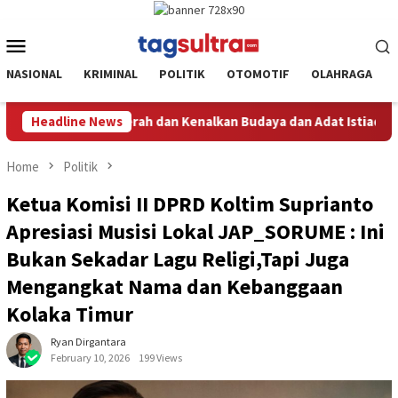
Skip
to
Mobile
content
Menu
NASIONAL
KRIMINAL
POLITIK
OTOMOTIF
OLAHRAGA
daya dan Adat Istiadat Bumi Sorume
Headline News
Dari Jembatan Rusak 
Home
Politik
Ketua Komisi II DPRD Koltim Suprianto
Apresiasi Musisi Lokal JAP_SORUME : Ini
Bukan Sekadar Lagu Religi,Tapi Juga
Mengangkat Nama dan Kebanggaan
Kolaka Timur
Ryan Dirgantara
February 10, 2026
199 Views