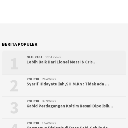
BERITA POPULER
1
OLAHRAGA
10251 Views
Lebih Baik Dari Lionel Messi & Cris…
2
POLITIK
2994 Views
Syarif Hidayatullah,SH.M.Kn : Tidak ada …
3
POLITIK
2639 Views
Kabid Perdagangan Koltim Resmi Dipolisik…
POLITIK
1774 Views
Kampanye Dialogis di Desa Sabi-Sabila da…