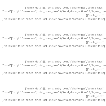
{"remix_data":[],"remix_entry_point":"challenges","source_tags":
["local"],"origin":"unknown","total_draw_time":0,"total_draw_actions":0,"layers_use
{},"tools_used":
{},"is_sticker":false,"edited_since_last_sticker_save":false,"containsFTESticker":false}
{"remix_data":[],"remix_entry_point":"challenges","source_tags":
["local"],"origin":"unknown","total_draw_time":0,"total_draw_actions":0,"layers_use
{},"tools_used":
{},"is_sticker":false,"edited_since_last_sticker_save":false,"containsFTESticker":false}
{"remix_data":[],"remix_entry_point":"challenges","source_tags":
["local"],"origin":"unknown","total_draw_time":0,"total_draw_actions":0,"layers_use
{},"tools_used":
{},"is_sticker":false,"edited_since_last_sticker_save":false,"containsFTESticker":false}
{"remix_data":[],"remix_entry_point":"challenges","source_tags":
["local"],"origin":"unknown","total_draw_time":0,"total_draw_actions":0,"layers_use
{},"tools_used":
{},"is_sticker":false,"edited_since_last_sticker_save":false,"containsFTESticker":false}