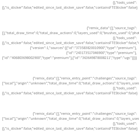
{},"tools_used":
{},"is_sticker":false,"edited_since_last_sticker_save":false,"containsFTESticker":false}
{"remix_data":[],"source_tags":
[],"total_draw_time":0,"total_draw_actions":0,"layers_used":0,"brushes_used":0,"pho
{},"tools_used":
{},"is_sticker":false,"edited_since_last_sticker_save":false,"containsFTESticker":false
{"version":1,"sources":[{"id":"373583820010900","type":"premium"},
{"id":"243173517046900","type":"premium"},
{"id":"406803698002900","type":"premium"},{"id":"363649878008211","type":"ugc"}]}}
{"remix_data":[],"remix_entry_point":"challenges","source_tags":
["local"],"origin":"unknown","total_draw_time":0,"total_draw_actions":0,"layers_use
{},"tools_used":
{},"is_sticker":false,"edited_since_last_sticker_save":false,"containsFTESticker":false}
{"remix_data":[],"remix_entry_point":"challenges","source_tags":
["local"],"origin":"unknown","total_draw_time":0,"total_draw_actions":0,"layers_use
{},"tools_used":
{},"is_sticker":false,"edited_since_last_sticker_save":false,"containsFTESticker":false}