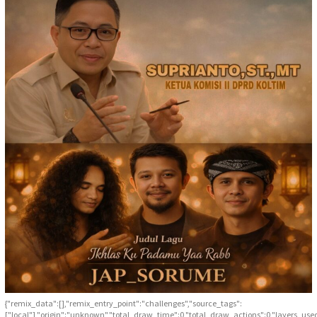
{"remix_data":[],"remix_entry_point":"challenges","source_tags":
["local"],"origin":"unknown","total_draw_time":0,"total_draw_actions":0,"layers_use