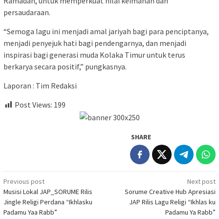
Ramadan, untuk memperkuat nilai keimanan dan
persaudaraan.
“Semoga lagu ini menjadi amal jariyah bagi para penciptanya,
menjadi penyejuk hati bagi pendengarnya, dan menjadi
inspirasi bagi generasi muda Kolaka Timur untuk terus
berkarya secara positif,” pungkasnya.
Laporan : Tim Redaksi
Post Views:
199
SHARE
Post
Previous post
Next post
Musisi Lokal JAP_SORUME Rilis
Sorume Creative Hub Apresiasi
navigation
Jingle Religi Perdana “Ikhlasku
JAP Rilis Lagu Religi “Ikhlas ku
Padamu Yaa Rabb”
Padamu Ya Rabb”