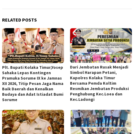
RELATED POSTS
Dari Jembatan Rusak Menjadi
Plt. Bupati Kolaka Timur,Yosep
Simbol Harapan Petani,
Sahaka Lepas Kontingen
Kapolres Kolaka Timur
Pramuka Sorume IX ke Jamnas
Bersama Pemda Koltim
XII 2026, Titip Pesan Jaga Nama
Resmikan Jembatan Produksi
Baik Daerah dan Kenalkan
Penghubung Kec.Loea dan
Budaya dan Adat Istiadat Bumi
Kec.Ladongi
Sorume