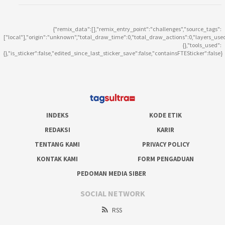
{"remix_data":[],"remix_entry_point":"challenges","source_tags":
["local"],"origin":"unknown","total_draw_time":0,"total_draw_actions":0,"layers_use
{},"tools_used":
{},"is_sticker":false,"edited_since_last_sticker_save":false,"containsFTESticker":false}
INDEKS
KODE ETIK
REDAKSI
KARIR
TENTANG KAMI
PRIVACY POLICY
KONTAK KAMI
FORM PENGADUAN
PEDOMAN MEDIA SIBER
SOCIAL NETWORK
RSS