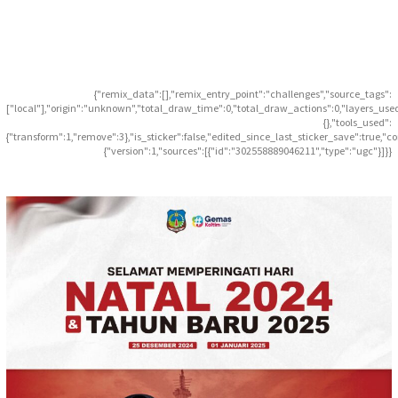
{"remix_data":[],"remix_entry_point":"challenges","source_tags":
["local"],"origin":"unknown","total_draw_time":0,"total_draw_actions":0,"layers_use
{},"tools_used":
{"transform":1,"remove":3},"is_sticker":false,"edited_since_last_sticker_save":true,"c
{"version":1,"sources":[{"id":"302558889046211","type":"ugc"}]}}