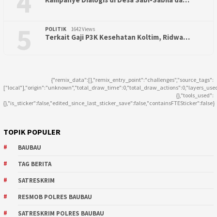
4
5
POLITIK
1642 Views
Terkait Gaji P3K Kesehatan Koltim, Ridwa…
{"remix_data":[],"remix_entry_point":"challenges","source_tags":
["local"],"origin":"unknown","total_draw_time":0,"total_draw_actions":0,"layers_use
{},"tools_used":
{},"is_sticker":false,"edited_since_last_sticker_save":false,"containsFTESticker":false}
TOPIK POPULER
BAUBAU
TAG BERITA
SATRESKRIM
RESMOB POLRES BAUBAU
SATRESKRIM POLRES BAUBAU