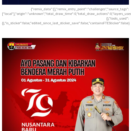
{"remix_data":[],"remix_entry_point":"challenges","source_tags":
["local"],"origin":"unknown","total_draw_time":0,"total_draw_actions":0,"layers_use
{},"tools_used":
{},"is_sticker":false,"edited_since_last_sticker_save":false,"containsFTESticker":false}