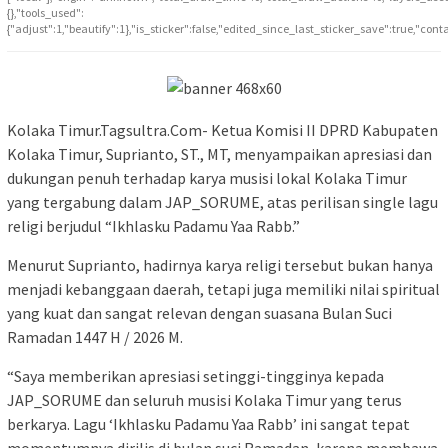
{},"tools_used":
{"adjust":1,"beautify":1},"is_sticker":false,"edited_since_last_sticker_save":true,"cont
Kolaka Timur.Tagsultra.Com- Ketua Komisi II DPRD Kabupaten
Kolaka Timur, Suprianto, ST., MT, menyampaikan apresiasi dan
dukungan penuh terhadap karya musisi lokal Kolaka Timur
yang tergabung dalam JAP_SORUME, atas perilisan single lagu
religi berjudul “Ikhlasku Padamu Yaa Rabb.”
Menurut Suprianto, hadirnya karya religi tersebut bukan hanya
menjadi kebanggaan daerah, tetapi juga memiliki nilai spiritual
yang kuat dan sangat relevan dengan suasana Bulan Suci
Ramadan 1447 H / 2026 M.
“Saya memberikan apresiasi setinggi-tingginya kepada
JAP_SORUME dan seluruh musisi Kolaka Timur yang terus
berkarya. Lagu ‘Ikhlasku Padamu Yaa Rabb’ ini sangat tepat
momentumnya dirilis di bulan suci Ramadan, karena membawa