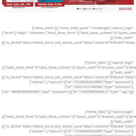
{"remix_data":[],"remix_entry_point":"challenges","source_tags":
["local"],"origin":"unknown","total_draw_time":0,"total_draw_actions":0,"layers_use
{},"tools_used":
{},"is_sticker":false,"edited_since_last_sticker_save":false,"containsFTESticker":false}
{"remix_data":[],"source_tags":
[],"total_draw_time":0,"total_draw_actions":0,"layers_used":0,"brushes_used":0,"pho
{},"tools_used":
{},"is_sticker":false,"edited_since_last_sticker_save":false,"containsFTESticker":false
{"version":1,"sources":[{"id":"373583820010900","type":"premium"},
{"id":"243173517046900","type":"premium"},
{"id":"406803698002900","type":"premium"},{"id":"363649878008211","type":"ugc"}]}}
{"remix_data":[],"source_tags":
[],"total_draw_time":0,"total_draw_actions":0,"layers_used":0,"brushes_used":0,"pho
{},"tools_used":
{},"is_sticker":false,"edited_since_last_sticker_save":false,"containsFTESticker":false
{"version":1,"sources":[{"id":"373583820010900","type":"premium"},
{"id":"243173517046900","type":"premium"},