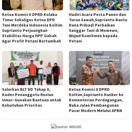
Ketua Komisi II DPRD Kolaka
Hadiri Acara Pesta Panen dan
Timur Sekaligus Ketua DPD
Turun Sawah,Suprianto Bantu
Tani Merdeka Indonesia Koltim
Dana Pribadi Perbaikan
Suprianto Perjuangkan
Sanggar Tani di Mowewe,
Stabilitas Harga HPP Gabah
Wujud Komitmen kepada
Agar Profit Petani Bertambah
Petani
Salurkan BLT DD Tahap II,
Ketua Komisi II DPRD
Kades Penanggotu Ruslan
Koltim,Suprianto Kunker ke
Umar: Gunakan Bantuan untuk
Kementerian Perdagangan,
Kebutuhan Prioritas
Buka Jalan Pembangunan
Pasar Modern Melalui APBN