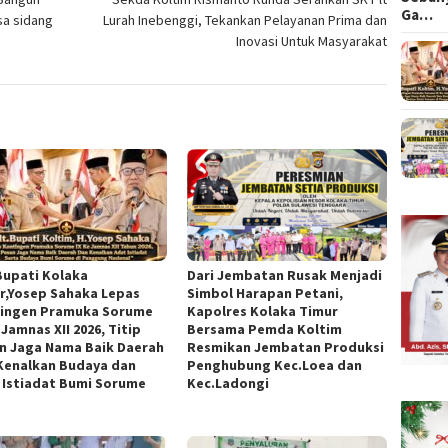
Ga…
sa sidang
Lurah Inebenggi, Tekankan Pelayanan Prima dan
Inovasi Untuk Masyarakat
 Bupati Kolaka
Dari Jembatan Rusak Menjadi
r,Yosep Sahaka Lepas
Simbol Harapan Petani,
ingen Pramuka Sorume
Kapolres Kolaka Timur
 Jamnas XII 2026, Titip
Bersama Pemda Koltim
n Jaga Nama Baik Daerah
Resmikan Jembatan Produksi
Kenalkan Budaya dan
Penghubung Kec.Loea dan
 Istiadat Bumi Sorume
Kec.Ladongi