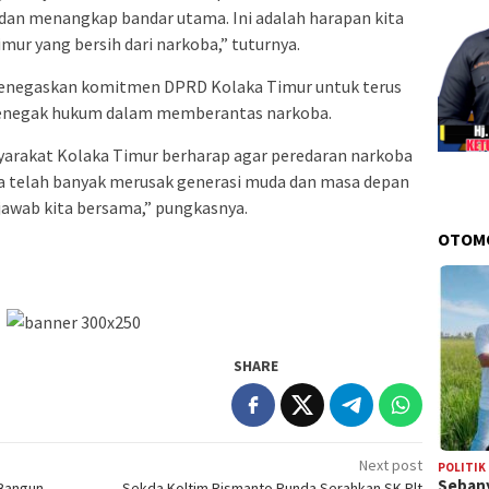
an menangkap bandar utama. Ini adalah harapan kita
ur yang bersih dari narkoba,” tuturnya.
 menegaskan komitmen DPRD Kolaka Timur untuk terus
enegak hukum dalam memberantas narkoba.
arakat Kolaka Timur berharap agar peredaran narkoba
oba telah banyak merusak generasi muda dan masa depan
jawab kita bersama,” pungkasnya.
OTOM
SHARE
Next post
POLITIK
Sebany
 Bangun
Sekda Koltim Rismanto Runda Serahkan SK Plt