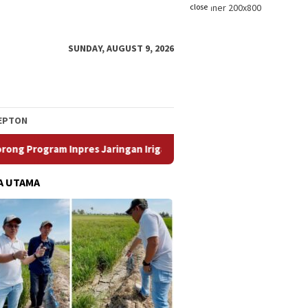
close
SUNDAY, AUGUST 9, 2026
EPTON
nah Sebagai Solusi Bagi Petani
Plt. Bupati Kolaka Timu
A UTAMA