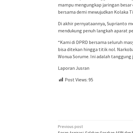
mampu mengungkap jaringan besar d
bersama demi mewujudkan Kolaka Tim
Di akhir pernyataannya, Suprianto
mendukung penuh langkah aparat p
“Kami di DPRD bersama seluruh masy
bisa ditekan hingga titik nol. Nark
Wonua Sorume. Ini adalah tanggung 
Laporan Jusran
Post Views:
95
Post
Previous post
Serap Aspirasi,Galakan Gerakan ASRI dan