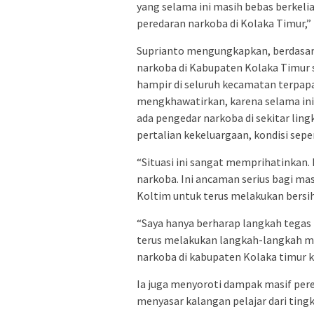
yang selama ini masih bebas berkeli
peredaran narkoba di Kolaka Timur,”
Suprianto mengungkapkan, berdasark
narkoba di Kabupaten Kolaka Timur s
hampir di seluruh kecamatan terpapa
mengkhawatirkan, karena selama ini
ada pengedar narkoba di sekitar lin
pertalian kekeluargaan, kondisi sepe
“Situasi ini sangat memprihatinkan
narkoba. Ini ancaman serius bagi ma
Koltim untuk terus melakukan bersih
“Saya hanya berharap langkah tegas 
terus melakukan langkah-langkah 
narkoba di kabupaten Kolaka timu
Ia juga menyoroti dampak masif per
menyasar kalangan pelajar dari ting