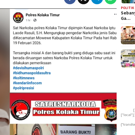
POLITIK
Sebany
Ga…
[
["local"
{"transfo