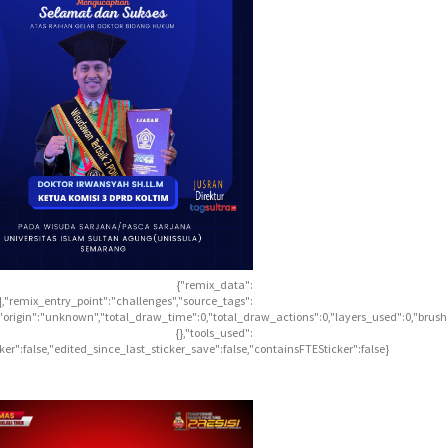
{"remix_data":
],"remix_entry_point":"challenges","source_tags":
],"origin":"unknown","total_draw_time":0,"total_draw_actions":0,"layers_used":0,"brus
{},"tools_used":
icker":false,"edited_since_last_sticker_save":false,"containsFTESticker":false}