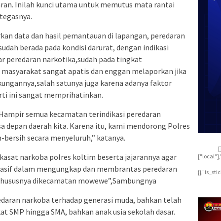
aran. Inilah kunci utama untuk memutus mata rantai
 tegasnya.
an data dan hasil pemantauan di lapangan, peredaran
udah berada pada kondisi darurat, dengan indikasi
r peredaran narkotika,sudah pada tingkat
 masyarakat sangat apatis dan enggan melaporkan jika
gkungannya,salah satunya juga karena adanya faktor
rti ini sangat memprihatinkan.
. Hampir semua kecamatan terindikasi peredaran
sa depan daerah kita. Karena itu, kami mendorong Polres
-bersih secara menyeluruh,” katanya.
[
kasat narkoba polres koltim beserta jajarannya agar
["local"
masif dalam mengungkap dan membrantas peredaran
{},"is_st
r khususnya dikecamatan mowewe”,Sambungnya
edaran narkoba terhadap generasi muda, bahkan telah
kat SMP hingga SMA, bahkan anak usia sekolah dasar.