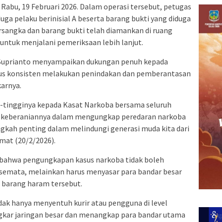
a Rabu, 19 Februari 2026. Dalam operasi tersebut, petugas
a pelaku berinisial A beserta barang bukti yang diduga
tersangka dan barang bukti telah diamankan di ruang
untuk menjalani pemeriksaan lebih lanjut.
 Suprianto menyampaikan dukungan penuh kepada
erus konsisten melakukan penindakan dan pemberantasan
arnya.
i-tingginya kepada Kasat Narkoba bersama seluruh
 dan keberaniannya dalam mengungkap peredaran narkoba
gkah penting dalam melindungi generasi muda kita dari
umat (20/2/2026).
 bahwa pengungkapan kasus narkoba tidak boleh
 semata, melainkan harus menyasar para bandar besar
 barang haram tersebut.
ak hanya menyentuh kurir atau pengguna di level
ar jaringan besar dan menangkap para bandar utama