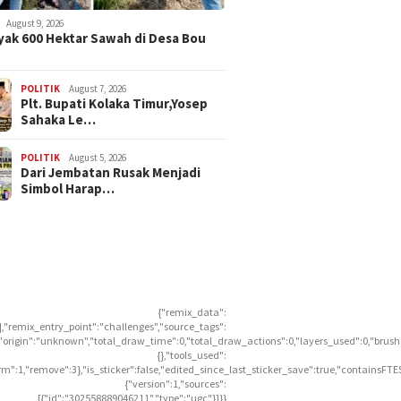
August 9, 2026
ak 600 Hektar Sawah di Desa Bou
POLITIK
August 7, 2026
Plt. Bupati Kolaka Timur,Yosep
Sahaka Le…
POLITIK
August 5, 2026
Dari Jembatan Rusak Menjadi
Simbol Harap…
{"remix_data":
],"remix_entry_point":"challenges","source_tags":
],"origin":"unknown","total_draw_time":0,"total_draw_actions":0,"layers_used":0,"brus
{},"tools_used":
rm":1,"remove":3},"is_sticker":false,"edited_since_last_sticker_save":true,"containsFTE
{"version":1,"sources":
[{"id":"302558889046211","type":"ugc"}]}}