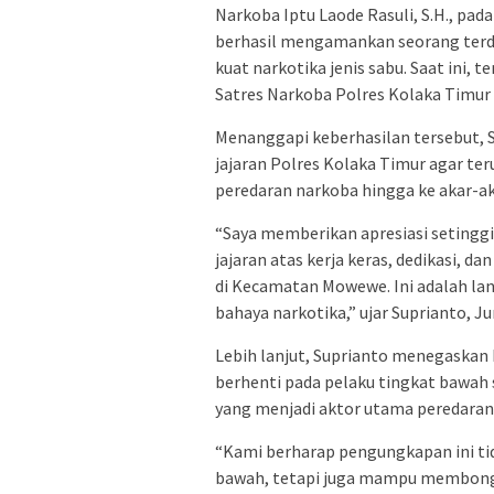
Narkoba Iptu Laode Rasuli, S.H., pad
berhasil mengamankan seorang terdug
kuat narkotika jenis sabu. Saat ini, 
Satres Narkoba Polres Kolaka Timur 
Menanggapi keberhasilan tersebut,
jajaran Polres Kolaka Timur agar t
peredaran narkoba hingga ke akar-ak
“Saya memberikan apresiasi setingg
jajaran atas kerja keras, dedikasi,
di Kecamatan Mowewe. Ini adalah lan
bahaya narkotika,” ujar Suprianto, J
Lebih lanjut, Suprianto menegaskan
berhenti pada pelaku tingkat bawah
yang menjadi aktor utama peredaran
“Kami berharap pengungkapan ini tid
bawah, tetapi juga mampu membongk