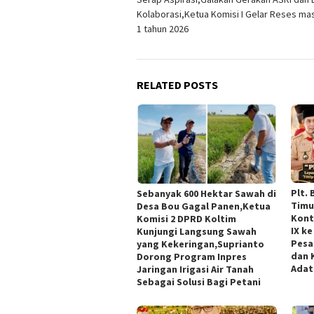
navigation
Kolaborasi,Ketua Komisi I Gelar Reses ma
1 tahun 2026
RELATED POSTS
Plt.
Sebanyak 600 Hektar Sawah di
Timu
Desa Bou Gagal Panen,Ketua
Kont
Komisi 2 DPRD Koltim
IX ke
Kunjungi Langsung Sawah
Pesa
yang Kekeringan,Suprianto
dan 
Dorong Program Inpres
Adat
Jaringan Irigasi Air Tanah
Sebagai Solusi Bagi Petani