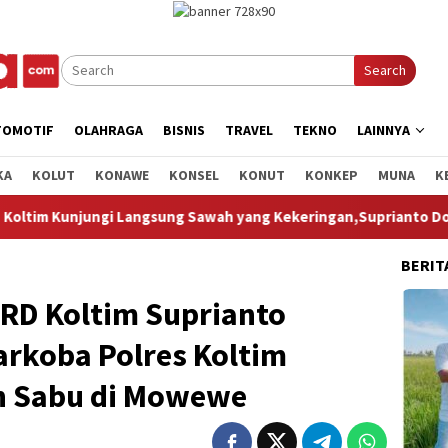
Search
TOMOTIF
OLAHRAGA
BISNIS
TRAVEL
TEKNO
LAINNYA
KA
KOLUT
KONAWE
KONSEL
KONUT
KONKEP
MUNA
K
ringan,Suprianto Dorong Program Inpres Jaringan Irigasi Air Ta
BERIT
PRD Koltim Suprianto
arkoba Polres Koltim
n Sabu di Mowewe