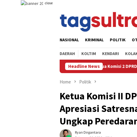
Skip
close
to
content
NASIONAL
KRIMINAL
POLITIK
O
DAERAH
KOLTIM
KENDARI
KOLA
n,Ketua Komisi 2 DPRD Koltim Kunjungi Langsung Sawah yang Keke
Headline News
Home
Politik
Ketua Komisi II D
Apresiasi Satresn
Ungkap Peredara
Ryan Dirgantara