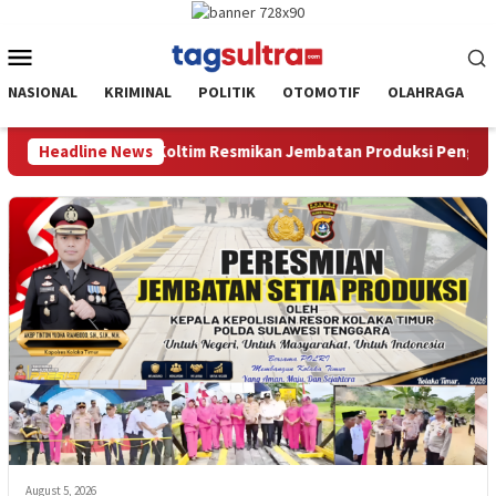
Skip
to
Mobile
content
Menu
NASIONAL
KRIMINAL
POLITIK
OTOMOTIF
OLAHRAGA
ltim Resmikan Jembatan Produksi Penghubung Kec.Loea dan Kec.
Headline News
August 5, 2026