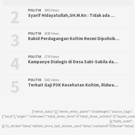
2
POLITIK
2993 Views
Syarif Hidayatullah,SH.M.Kn : Tidak ada …
3
POLITIK
2638 Views
Kabid Perdagangan Koltim Resmi Dipolisik…
4
POLITIK
1774 Views
Kampanye Dialogis di Desa Sabi-Sabila da…
5
POLITIK
1641 Views
Terkait Gaji P3K Kesehatan Koltim, Ridwa…
{"remix_data":[],"remix_entry_point":"challenges","source_tags":
["local"],"origin":"unknown","total_draw_time":0,"total_draw_actions":0,"layers_use
{},"tools_used":
{},"is_sticker":false,"edited_since_last_sticker_save":false,"containsFTESticker":false}