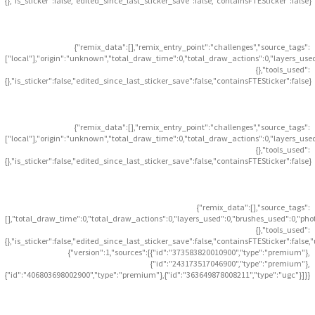
{},"is_sticker":false,"edited_since_last_sticker_save":false,"containsFTESticker":false}
{"remix_data":[],"remix_entry_point":"challenges","source_tags":
["local"],"origin":"unknown","total_draw_time":0,"total_draw_actions":0,"layers_use
{},"tools_used":
{},"is_sticker":false,"edited_since_last_sticker_save":false,"containsFTESticker":false}
{"remix_data":[],"remix_entry_point":"challenges","source_tags":
["local"],"origin":"unknown","total_draw_time":0,"total_draw_actions":0,"layers_use
{},"tools_used":
{},"is_sticker":false,"edited_since_last_sticker_save":false,"containsFTESticker":false}
{"remix_data":[],"source_tags":
[],"total_draw_time":0,"total_draw_actions":0,"layers_used":0,"brushes_used":0,"pho
{},"tools_used":
{},"is_sticker":false,"edited_since_last_sticker_save":false,"containsFTESticker":false
{"version":1,"sources":[{"id":"373583820010900","type":"premium"},
{"id":"243173517046900","type":"premium"},
{"id":"406803698002900","type":"premium"},{"id":"363649878008211","type":"ugc"}]}}