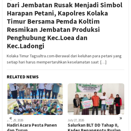
Dari Jembatan Rusak Menjadi Simbol
Harapan Petani, Kapolres Kolaka
Timur Bersama Pemda Koltim
Resmikan Jembatan Produksi
Penghubung Kec.Loea dan
Kec.Ladongi
Kolaka Timur Tagsultra.com-Berawal dari keluhan para petani yang
setiap hari harus mempertaruhkan keselamatan saat […]
RELATED NEWS
«
»
July 29, 2026
July 27, 2026
J
a
Hadiri Acara Pesta Panen
Salurkan BLT DD Tahap II,
K
D
dan Turun
Kades Penanggotu Ruslan
K