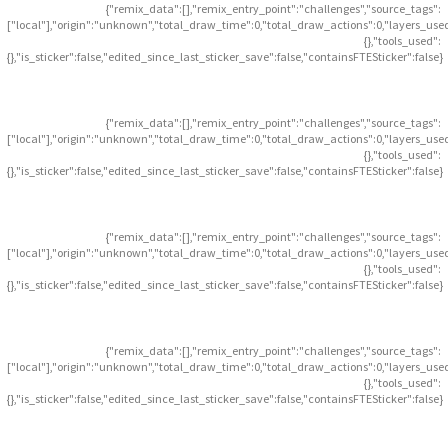
{"remix_data":[],"remix_entry_point":"challenges","source_tags":
["local"],"origin":"unknown","total_draw_time":0,"total_draw_actions":0,"layers_use
{},"tools_used":
{},"is_sticker":false,"edited_since_last_sticker_save":false,"containsFTESticker":false}
{"remix_data":[],"remix_entry_point":"challenges","source_tags":
["local"],"origin":"unknown","total_draw_time":0,"total_draw_actions":0,"layers_use
{},"tools_used":
{},"is_sticker":false,"edited_since_last_sticker_save":false,"containsFTESticker":false}
{"remix_data":[],"remix_entry_point":"challenges","source_tags":
["local"],"origin":"unknown","total_draw_time":0,"total_draw_actions":0,"layers_use
{},"tools_used":
{},"is_sticker":false,"edited_since_last_sticker_save":false,"containsFTESticker":false}
{"remix_data":[],"remix_entry_point":"challenges","source_tags":
["local"],"origin":"unknown","total_draw_time":0,"total_draw_actions":0,"layers_use
{},"tools_used":
{},"is_sticker":false,"edited_since_last_sticker_save":false,"containsFTESticker":false}