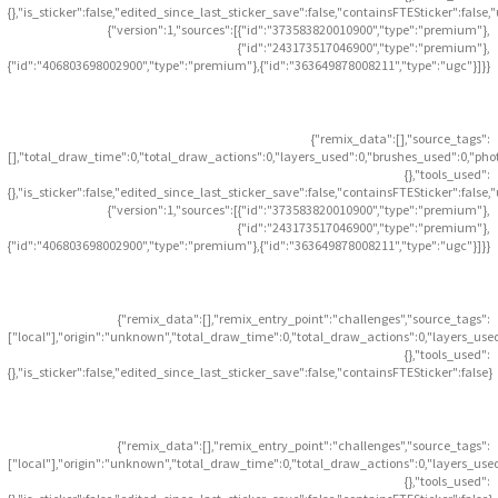
{},"is_sticker":false,"edited_since_last_sticker_save":false,"containsFTESticker":false
{"version":1,"sources":[{"id":"373583820010900","type":"premium"},
{"id":"243173517046900","type":"premium"},
{"id":"406803698002900","type":"premium"},{"id":"363649878008211","type":"ugc"}]}}
{"remix_data":[],"source_tags":
[],"total_draw_time":0,"total_draw_actions":0,"layers_used":0,"brushes_used":0,"pho
{},"tools_used":
{},"is_sticker":false,"edited_since_last_sticker_save":false,"containsFTESticker":false
{"version":1,"sources":[{"id":"373583820010900","type":"premium"},
{"id":"243173517046900","type":"premium"},
{"id":"406803698002900","type":"premium"},{"id":"363649878008211","type":"ugc"}]}}
{"remix_data":[],"remix_entry_point":"challenges","source_tags":
["local"],"origin":"unknown","total_draw_time":0,"total_draw_actions":0,"layers_use
{},"tools_used":
{},"is_sticker":false,"edited_since_last_sticker_save":false,"containsFTESticker":false}
{"remix_data":[],"remix_entry_point":"challenges","source_tags":
["local"],"origin":"unknown","total_draw_time":0,"total_draw_actions":0,"layers_use
{},"tools_used":