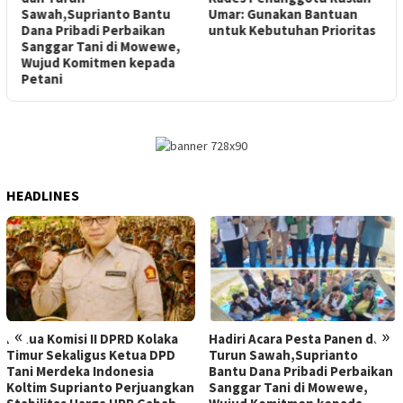
Sawah,Suprianto Bantu
Umar: Gunakan Bantuan
Dana Pribadi Perbaikan
untuk Kebutuhan Prioritas
Sanggar Tani di Mowewe,
P
Wujud Komitmen kepada
Petani
HEADLINES
«
»
Ketua Komisi II DPRD Kolaka
Hadiri Acara Pesta Panen dan
Timur Sekaligus Ketua DPD
Turun Sawah,Suprianto
Tani Merdeka Indonesia
Bantu Dana Pribadi Perbaikan
Koltim Suprianto Perjuangkan
Sanggar Tani di Mowewe,