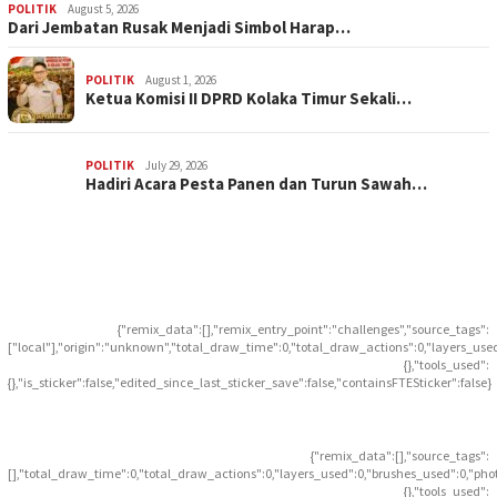
POLITIK
August 5, 2026
Dari Jembatan Rusak Menjadi Simbol Harap…
POLITIK
August 1, 2026
Ketua Komisi II DPRD Kolaka Timur Sekali…
POLITIK
July 29, 2026
Hadiri Acara Pesta Panen dan Turun Sawah…
{"remix_data":[],"remix_entry_point":"challenges","source_tags":
["local"],"origin":"unknown","total_draw_time":0,"total_draw_actions":0,"layers_use
{},"tools_used":
{},"is_sticker":false,"edited_since_last_sticker_save":false,"containsFTESticker":false}
{"remix_data":[],"source_tags":
[],"total_draw_time":0,"total_draw_actions":0,"layers_used":0,"brushes_used":0,"pho
{},"tools_used":