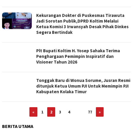
Kekurangan Dokter di Puskesmas Tirawuta
Jadi Sorotan Publik,DPRD Koltim Melalui
Ketua Komisi 3 Irwansyah Desak Pihak Dinkes
Segera Bertindak
Plt Bupati Koltim H. Yosep Sahaka Terima
Penghargaan Pemimpin Inspiratif dan
Visioner Tahun 2026
Tonggak Baru di Wonua Sorume, Jusran Resmi
ditunjuk Ketua Umum PJI Untuk Memimpin PJI
Kabupaten Kolaka Timur
«
1
2
3
4
…
77
»
BERITA UTAMA