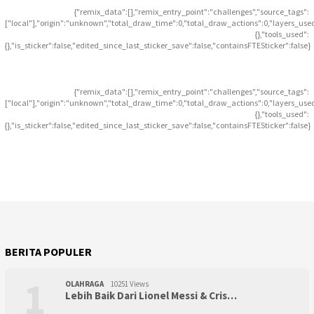
{"remix_data":[],"remix_entry_point":"challenges","source_tags":
["local"],"origin":"unknown","total_draw_time":0,"total_draw_actions":0,"layers_use
{},"tools_used":
{},"is_sticker":false,"edited_since_last_sticker_save":false,"containsFTESticker":false}
{"remix_data":[],"remix_entry_point":"challenges","source_tags":
["local"],"origin":"unknown","total_draw_time":0,"total_draw_actions":0,"layers_use
{},"tools_used":
{},"is_sticker":false,"edited_since_last_sticker_save":false,"containsFTESticker":false}
BERITA POPULER
1
OLAHRAGA
10251 Views
Lebih Baik Dari Lionel Messi & Cris…