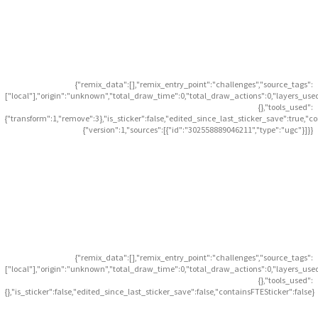
{"remix_data":[],"remix_entry_point":"challenges","source_tags":
["local"],"origin":"unknown","total_draw_time":0,"total_draw_actions":0,"layers_use
{},"tools_used":
{"transform":1,"remove":3},"is_sticker":false,"edited_since_last_sticker_save":true,"c
{"version":1,"sources":[{"id":"302558889046211","type":"ugc"}]}}
{"remix_data":[],"remix_entry_point":"challenges","source_tags":
["local"],"origin":"unknown","total_draw_time":0,"total_draw_actions":0,"layers_use
{},"tools_used":
{},"is_sticker":false,"edited_since_last_sticker_save":false,"containsFTESticker":false}