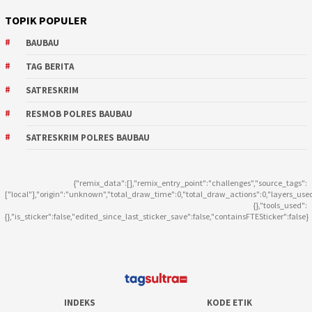
TOPIK POPULER
BAUBAU
TAG BERITA
SATRESKRIM
RESMOB POLRES BAUBAU
SATRESKRIM POLRES BAUBAU
{"remix_data":[],"remix_entry_point":"challenges","source_tags":
["local"],"origin":"unknown","total_draw_time":0,"total_draw_actions":0,"layers_use
{},"tools_used":
{},"is_sticker":false,"edited_since_last_sticker_save":false,"containsFTESticker":false}
INDEKS
KODE ETIK