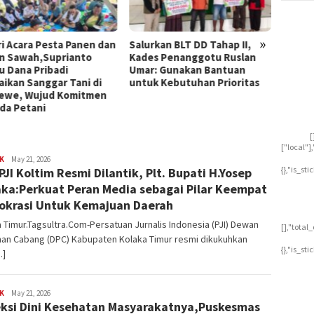
»
ri Acara Pesta Panen dan
Salurkan BLT DD Tahap II,
Ketua 
n Sawah,Suprianto
Kades Penanggotu Ruslan
Koltim
u Dana Pribadi
Umar: Gunakan Bantuan
Kemen
aikan Sanggar Tani di
untuk Kebutuhan Prioritas
Buka 
we, Wujud Komitmen
Pasar 
da Petani
[
["local"
K
Ryan
May 21, 2026
{},"is_st
PJI Koltim Resmi Dilantik, Plt. Bupati H.Yosep
Dirgantara
ka:Perkuat Peran Media sebagai Pilar Keempat
krasi Untuk Kemajuan Daerah
 Timur.Tagsultra.Com-Persatuan Jurnalis Indonesia (PJI) Dewan
[],"tota
nan Cabang (DPC) Kabupaten Kolaka Timur resmi dikukuhkan
{},"is_st
…]
K
Ryan
May 21, 2026
ksi Dini Kesehatan Masyarakatnya,Puskesmas
Dirgantara