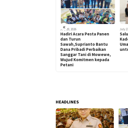
«
August 1, 2026
July 29, 2026
July 2
Ketua Komisi II DPRD Kolaka
Hadiri Acara Pesta Panen
Salu
Timur Sekaligus Ketua DPD
dan Turun
Kad
Tani Merdeka Indonesia
Sawah,Suprianto Bantu
Uma
Koltim Suprianto
Dana Pribadi Perbaikan
unt
Perjuangkan Stabilitas
Sanggar Tani di Mowewe,
Harga HPP Gabah Agar
Wujud Komitmen kepada
Profit Petani Bertambah
Petani
HEADLINES