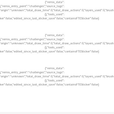
{"remix_data":
],"remix_entry_point":"challenges","source_tags":
],"origin":"unknown","total_draw_time":0,"total_draw_actions":0,"layers_used":0,"brus
{},"tools_used":
icker":false,"edited_since_last_sticker_save":false,"containsFTESticker":false}
{"remix_data":
],"remix_entry_point":"challenges","source_tags":
],"origin":"unknown","total_draw_time":0,"total_draw_actions":0,"layers_used":0,"brus
{},"tools_used":
icker":false,"edited_since_last_sticker_save":false,"containsFTESticker":false}
{"remix_data":
],"remix_entry_point":"challenges","source_tags":
],"origin":"unknown","total_draw_time":0,"total_draw_actions":0,"layers_used":0,"brus
{},"tools_used":
icker":false,"edited_since_last_sticker_save":false,"containsFTESticker":false}