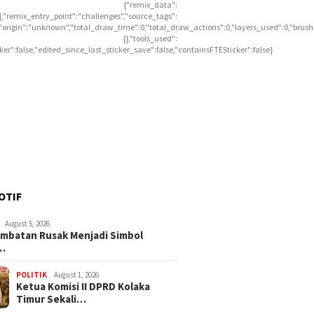
{"remix_data":
],"remix_entry_point":"challenges","source_tags":
],"origin":"unknown","total_draw_time":0,"total_draw_actions":0,"layers_used":0,"brus
{},"tools_used":
icker":false,"edited_since_last_sticker_save":false,"containsFTESticker":false}
July 15, 2026
July 15, 2026
 DPRD
Plt. Bupati Kolaka Timur
Plt. Bupati Ko
Odang Bantu
Tinjau Progres
Jembatan Pe
n Jalan Pendidikan
Pembangunan RSUD Tipe
Targetkan P
do
C, Pastikan Pekerjaan
Rampung Tah
Berjalan Sesuai Ketentuan
OTIF
August 5, 2026
embatan Rusak Menjadi Simbol
…
POLITIK
August 1, 2026
Ketua Komisi II DPRD Kolaka
Timur Sekali…