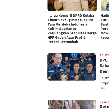
«
i Jembatan Rusak Menjadi
Ketua Komisi II DPRD Kolaka
Hadi
bol Harapan Petani,
Timur Sekaligus Ketua DPD
Turu
olres Kolaka Timur
Tani Merdeka Indonesia
Bant
rsama Pemda Koltim
Koltim Suprianto
Perb
mikan Jembatan Produksi
Perjuangkan Stabilitas Harga
Mowe
nghubung Kec.Loea dan
HPP Gabah Agar Profit
kepa
.Ladongi
Petani Bertambah
TAGSULTRA
POLITI
DPC 
Saha
Demo
Kolaka
Pimpi
dan [
POLITI
Dete