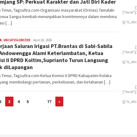
mjang SP: Perkuat Karakter dan Jati Diri Kader
[
 Timur, Tagsultra.com-Organisasi masyarakat (Ormas) Tamalaki
["local"
onua Sangia kembali menunjukkan komitmennya dalam membina
{},"is_st
asi […]
K
,
UNCATEGORIZED
Ryan
April 18, 2026
rjaan Saluran Irigasi PT.Brantas di Sabi-Sabila
Dirgantara
[
["local"
Andowengga Alami Keterlambatan, Ketua
si II DPRD Koltim,Suprianto Turun Langsung
{},"is_st
k diLapangan
 Timur, Tagsultra.com-Ketua Komisi II DPRD Kabupaten Kolaka
 yang membidangi pertanian, perkebunan, dan ketahanan […]
[
["local"
2
3
4
5
…
77
»
{},"is_st