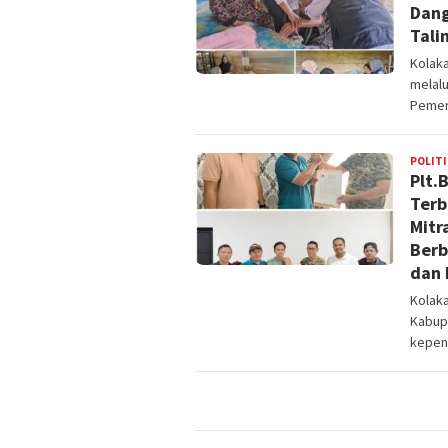
Dang
Tali
Kolak
melal
Pemer
POLITI
Plt.
Terb
Mitr
Berb
dan 
Kolaka
Kabup
kepen