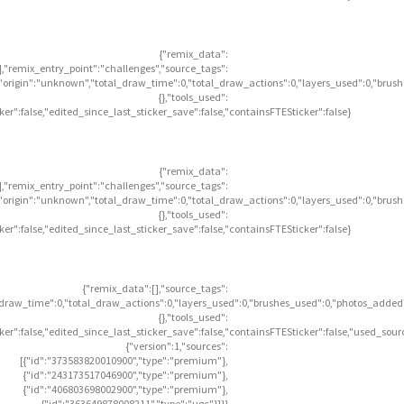
{"remix_data":
],"remix_entry_point":"challenges","source_tags":
],"origin":"unknown","total_draw_time":0,"total_draw_actions":0,"layers_used":0,"brus
{},"tools_used":
icker":false,"edited_since_last_sticker_save":false,"containsFTESticker":false}
{"remix_data":
],"remix_entry_point":"challenges","source_tags":
],"origin":"unknown","total_draw_time":0,"total_draw_actions":0,"layers_used":0,"brus
{},"tools_used":
icker":false,"edited_since_last_sticker_save":false,"containsFTESticker":false}
{"remix_data":[],"source_tags":
l_draw_time":0,"total_draw_actions":0,"layers_used":0,"brushes_used":0,"photos_added"
{},"tools_used":
icker":false,"edited_since_last_sticker_save":false,"containsFTESticker":false,"used_sour
{"version":1,"sources":
[{"id":"373583820010900","type":"premium"},
{"id":"243173517046900","type":"premium"},
{"id":"406803698002900","type":"premium"},
{"id":"363649878008211","type":"ugc"}]}}