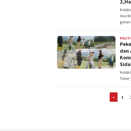
2,Ha
Kolaka
Ana W
gener
POLITI
Peke
dan 
Komi
Sida
Kolaka
Timur
«
1