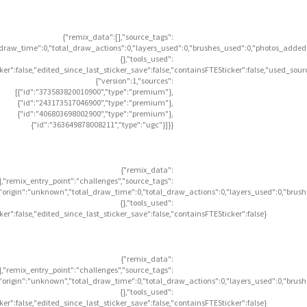
{"remix_data":[],"source_tags":
l_draw_time":0,"total_draw_actions":0,"layers_used":0,"brushes_used":0,"photos_added"
{},"tools_used":
icker":false,"edited_since_last_sticker_save":false,"containsFTESticker":false,"used_sour
{"version":1,"sources":
[{"id":"373583820010900","type":"premium"},
{"id":"243173517046900","type":"premium"},
{"id":"406803698002900","type":"premium"},
{"id":"363649878008211","type":"ugc"}]}}
{"remix_data":
],"remix_entry_point":"challenges","source_tags":
],"origin":"unknown","total_draw_time":0,"total_draw_actions":0,"layers_used":0,"brus
{},"tools_used":
icker":false,"edited_since_last_sticker_save":false,"containsFTESticker":false}
{"remix_data":
],"remix_entry_point":"challenges","source_tags":
],"origin":"unknown","total_draw_time":0,"total_draw_actions":0,"layers_used":0,"brus
{},"tools_used":
icker":false,"edited_since_last_sticker_save":false,"containsFTESticker":false}