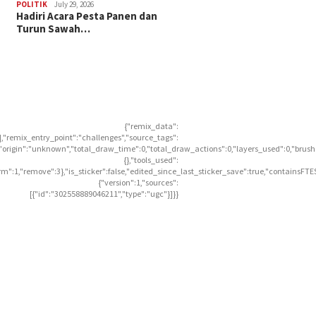
POLITIK
July 29, 2026
Hadiri Acara Pesta Panen dan
Turun Sawah…
{"remix_data":
],"remix_entry_point":"challenges","source_tags":
],"origin":"unknown","total_draw_time":0,"total_draw_actions":0,"layers_used":0,"brus
{},"tools_used":
rm":1,"remove":3},"is_sticker":false,"edited_since_last_sticker_save":true,"containsFTE
{"version":1,"sources":
[{"id":"302558889046211","type":"ugc"}]}}