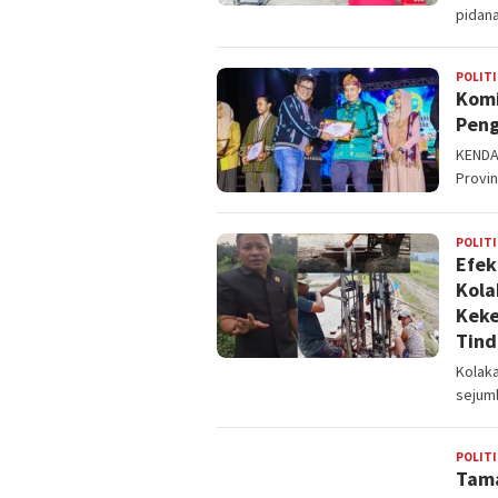
pidan
POLITI
Komi
Peng
KENDAR
Provin
POLITI
Efek
Kola
Keke
Tind
Kolak
sejuml
POLITI
Tama