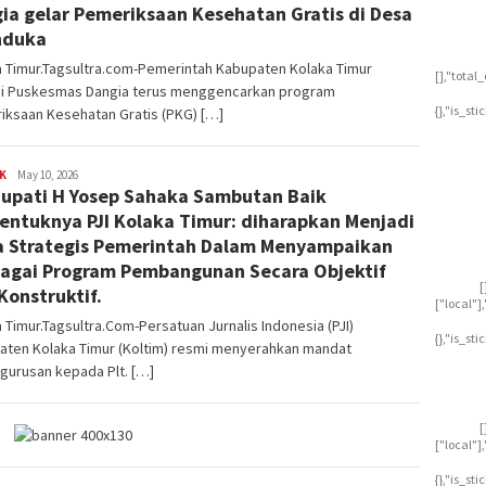
ia gelar Pemeriksaan Kesehatan Gratis di Desa
nduka
a Timur.Tagsultra.com-Pemerintah Kabupaten Kolaka Timur
[],"tota
ui Puskesmas Dangia terus menggencarkan program
{},"is_st
iksaan Kesehatan Gratis (PKG) […]
K
Ryan
May 10, 2026
Bupati H Yosep Sahaka Sambutan Baik
Dirgantara
entuknya PJI Kolaka Timur: diharapkan Menjadi
a Strategis Pemerintah Dalam Menyampaikan
agai Program Pembangunan Secara Objektif
[
Konstruktif.
["local"
 Timur.Tagsultra.Com-Persatuan Jurnalis Indonesia (PJI)
{},"is_st
aten Kolaka Timur (Koltim) resmi menyerahkan mandat
gurusan kepada Plt. […]
[
["local"
{},"is_st