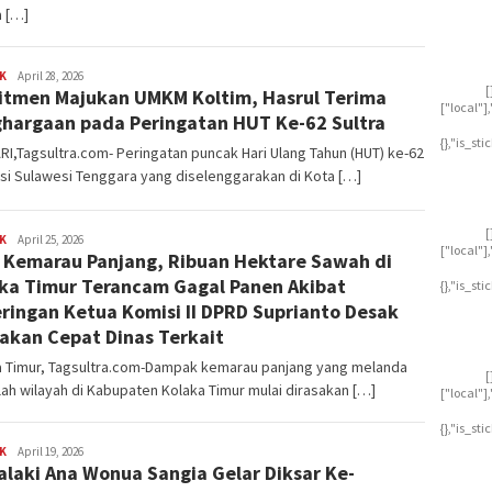
a […]
K
Ryan
April 28, 2026
[
tmen Majukan UMKM Koltim, Hasrul Terima
Dirgantara
["local"
hargaan pada Peringatan HUT Ke-62 Sultra
{},"is_st
I,Tagsultra.com- Peringatan puncak Hari Ulang Tahun (HUT) ke-62
si Sulawesi Tenggara yang diselenggarakan di Kota […]
[
K
Ryan
April 25, 2026
["local"
 Kemarau Panjang, Ribuan Hektare Sawah di
Dirgantara
ka Timur Terancam Gagal Panen Akibat
{},"is_st
ringan Ketua Komisi II DPRD Suprianto Desak
akan Cepat Dinas Terkait
a Timur, Tagsultra.com-Dampak kemarau panjang yang melanda
[
ah wilayah di Kabupaten Kolaka Timur mulai dirasakan […]
["local"
{},"is_st
K
Ryan
April 19, 2026
laki Ana Wonua Sangia Gelar Diksar Ke-
Dirgantara