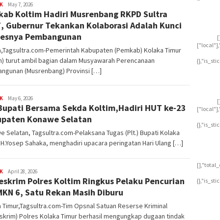
K
Ryan
May 7, 2026
ab Koltim Hadiri Musrenbang RKPD Sultra
Dirgantara
, Gubernur Tekankan Kolaborasi Adalah Kunci
sesnya Pembangunan
[
["local"
a,Tagsultra.com-Pemerintah Kabupaten (Pemkab) Kolaka Timur
m) turut ambil bagian dalam Musyawarah Perencanaan
{},"is_st
ngunan (Musrenbang) Provinsi […]
K
Ryan
May 6, 2026
[
 Bupati Bersama Sekda Koltim,Hadiri HUT ke-23
Dirgantara
["local"
paten Konawe Selatan
{},"is_st
 Selatan, Tagsultra.com-Pelaksana Tugas (Plt.) Bupati Kolaka
 H.Yosep Sahaka, menghadiri upacara peringatan Hari Ulang […]
[],"tota
K
Ryan
April 28, 2026
eskrim Polres Koltim Ringkus Pelaku Pencurian
Dirgantara
{},"is_st
MKN 6, Satu Rekan Masih Diburu
 Timur,Tagsultra.com-Tim Opsnal Satuan Reserse Kriminal
skrim) Polres Kolaka Timur berhasil mengungkap dugaan tindak