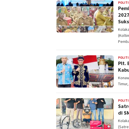
POLITI
Pemk
2027
Suk
Kolak
(Kolti
Pemba
POLITI
Plt.
Kabu
Konawe
Timur,
POLITI
Satr
di S
Kolaka
(Satre