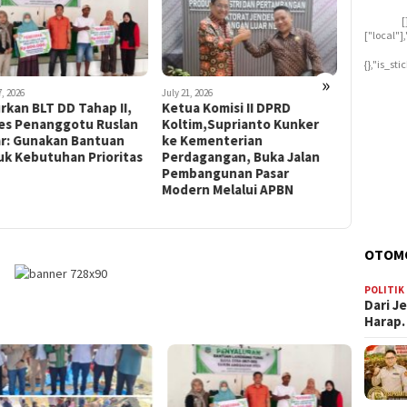
[
["local"
{},"is_st
»
7, 2026
July 21, 2026
July 16, 2026
rkan BLT DD Tahap II,
Ketua Komisi II DPRD
Anggota
es Penanggotu Ruslan
Koltim,Suprianto Kunker
Koltim,
r: Gunakan Bantuan
ke Kementerian
Perbaika
uk Kebutuhan Prioritas
Perdagangan, Buka Jalan
diTinon
Pembangunan Pasar
Modern Melalui APBN
OTOM
POLITIK
Dari J
Harap