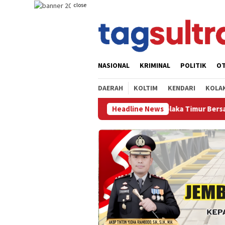
Skip
close
to
content
NASIONAL
KRIMINAL
POLITIK
O
DAERAH
KOLTIM
KENDARI
KOLA
 Petani, Kapolres Kolaka Timur Bersama Pemda Koltim Resmikan
Headline News