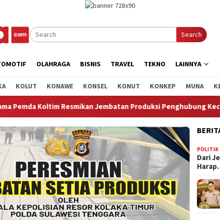
Search
TOMOTIF
OLAHRAGA
BISNIS
TRAVEL
TEKNO
LAINNYA
KA
KOLUT
KONAWE
KONSEL
KONUT
KONKEP
MUNA
K
 Jembatan Produksi Penghubung Kec.Loea dan Kec.Ladongi
BERIT
POLITIK
Dari J
Harap