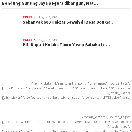
Bendung Gunung Jaya Segera dibangun, Mat…
POLITIK
August 9, 2026
Sebanyak 600 Hektar Sawah di Desa Bou Ga…
POLITIK
August 7, 2026
Plt. Bupati Kolaka Timur,Yosep Sahaka Le…
{"remix_data":[],"remix_entry_point":"challenges","source_tags":
["local"],"origin":"unknown","total_draw_time":0,"total_draw_actions":0,"layers_use
{},"tools_used":
{},"is_sticker":false,"edited_since_last_sticker_save":false,"containsFTESticker":false}
{"remix_data":[],"source_tags":
[],"total_draw_time":0,"total_draw_actions":0,"layers_used":0,"brushes_used":0,"pho
{},"tools_used":
{},"is_sticker":false,"edited_since_last_sticker_save":false,"containsFTESticker":false