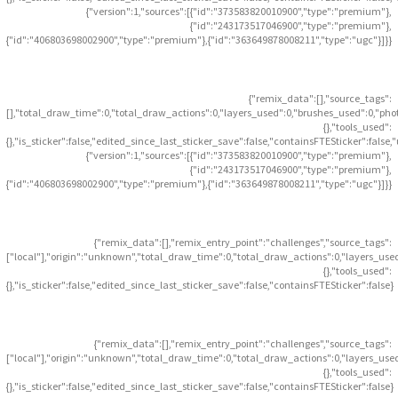
{"version":1,"sources":[{"id":"373583820010900","type":"premium"},
{"id":"243173517046900","type":"premium"},
{"id":"406803698002900","type":"premium"},{"id":"363649878008211","type":"ugc"}]}}
{"remix_data":[],"source_tags":
[],"total_draw_time":0,"total_draw_actions":0,"layers_used":0,"brushes_used":0,"pho
{},"tools_used":
{},"is_sticker":false,"edited_since_last_sticker_save":false,"containsFTESticker":false
{"version":1,"sources":[{"id":"373583820010900","type":"premium"},
{"id":"243173517046900","type":"premium"},
{"id":"406803698002900","type":"premium"},{"id":"363649878008211","type":"ugc"}]}}
{"remix_data":[],"remix_entry_point":"challenges","source_tags":
["local"],"origin":"unknown","total_draw_time":0,"total_draw_actions":0,"layers_use
{},"tools_used":
{},"is_sticker":false,"edited_since_last_sticker_save":false,"containsFTESticker":false}
{"remix_data":[],"remix_entry_point":"challenges","source_tags":
["local"],"origin":"unknown","total_draw_time":0,"total_draw_actions":0,"layers_use
{},"tools_used":
{},"is_sticker":false,"edited_since_last_sticker_save":false,"containsFTESticker":false}