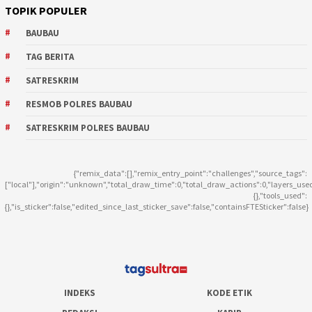
TOPIK POPULER
BAUBAU
TAG BERITA
SATRESKRIM
RESMOB POLRES BAUBAU
SATRESKRIM POLRES BAUBAU
{"remix_data":[],"remix_entry_point":"challenges","source_tags":
["local"],"origin":"unknown","total_draw_time":0,"total_draw_actions":0,"layers_use
{},"tools_used":
{},"is_sticker":false,"edited_since_last_sticker_save":false,"containsFTESticker":false}
INDEKS
KODE ETIK