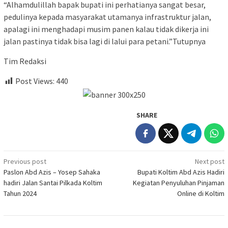
“Alhamdulillah bapak bupati ini perhatianya sangat besar,
pedulinya kepada masyarakat utamanya infrastruktur jalan,
apalagi ini menghadapi musim panen kalau tidak dikerja ini
jalan pastinya tidak bisa lagi di lalui para petani.”Tutupnya
Tim Redaksi
Post Views:
440
SHARE
Post
Previous post
Next post
Paslon Abd Azis – Yosep Sahaka
Bupati Koltim Abd Azis Hadiri
navigation
hadiri Jalan Santai Pilkada Koltim
Kegiatan Penyuluhan Pinjaman
Tahun 2024
Online di Koltim