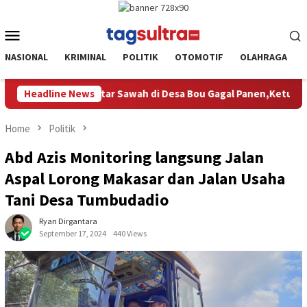
Skip
to
Mobile
content
Menu
NASIONAL
KRIMINAL
POLITIK
OTOMOTIF
OLAHRAGA
ou Gagal Panen,Ketua Komisi 2 DPRD Koltim Kunjungi Langsung Sa
Headline News
Home
Politik
Abd Azis Monitoring langsung Jalan
Aspal Lorong Makasar dan Jalan Usaha
Tani Desa Tumbudadio
Ryan Dirgantara
September 17, 2024
440 Views