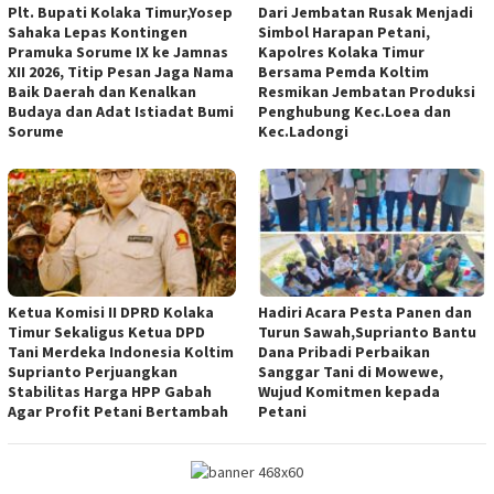
Plt. Bupati Kolaka Timur,Yosep
Dari Jembatan Rusak Menjadi
Sahaka Lepas Kontingen
Simbol Harapan Petani,
Pramuka Sorume IX ke Jamnas
Kapolres Kolaka Timur
XII 2026, Titip Pesan Jaga Nama
Bersama Pemda Koltim
Baik Daerah dan Kenalkan
Resmikan Jembatan Produksi
Budaya dan Adat Istiadat Bumi
Penghubung Kec.Loea dan
Sorume
Kec.Ladongi
Ketua Komisi II DPRD Kolaka
Hadiri Acara Pesta Panen dan
Timur Sekaligus Ketua DPD
Turun Sawah,Suprianto Bantu
Tani Merdeka Indonesia Koltim
Dana Pribadi Perbaikan
Suprianto Perjuangkan
Sanggar Tani di Mowewe,
Stabilitas Harga HPP Gabah
Wujud Komitmen kepada
Agar Profit Petani Bertambah
Petani