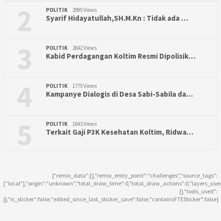
2
POLITIK
2995 Views
Syarif Hidayatullah,SH.M.Kn : Tidak ada …
3
POLITIK
2642 Views
Kabid Perdagangan Koltim Resmi Dipolisik…
4
POLITIK
1775 Views
Kampanye Dialogis di Desa Sabi-Sabila da…
5
POLITIK
1643 Views
Terkait Gaji P3K Kesehatan Koltim, Ridwa…
{"remix_data":[],"remix_entry_point":"challenges","source_tags":
["local"],"origin":"unknown","total_draw_time":0,"total_draw_actions":0,"layers_use
{},"tools_used":
{},"is_sticker":false,"edited_since_last_sticker_save":false,"containsFTESticker":false}