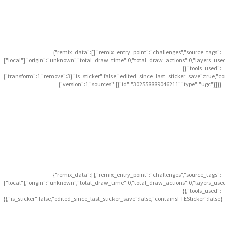
{"remix_data":[],"remix_entry_point":"challenges","source_tags":
["local"],"origin":"unknown","total_draw_time":0,"total_draw_actions":0,"layers_use
{},"tools_used":
{"transform":1,"remove":3},"is_sticker":false,"edited_since_last_sticker_save":true,"c
{"version":1,"sources":[{"id":"302558889046211","type":"ugc"}]}}
{"remix_data":[],"remix_entry_point":"challenges","source_tags":
["local"],"origin":"unknown","total_draw_time":0,"total_draw_actions":0,"layers_use
{},"tools_used":
{},"is_sticker":false,"edited_since_last_sticker_save":false,"containsFTESticker":false}