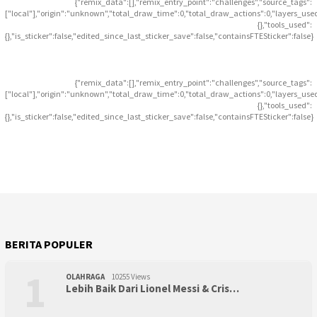
{"remix_data":[],"remix_entry_point":"challenges","source_tags":
["local"],"origin":"unknown","total_draw_time":0,"total_draw_actions":0,"layers_use
{},"tools_used":
{},"is_sticker":false,"edited_since_last_sticker_save":false,"containsFTESticker":false}
{"remix_data":[],"remix_entry_point":"challenges","source_tags":
["local"],"origin":"unknown","total_draw_time":0,"total_draw_actions":0,"layers_use
{},"tools_used":
{},"is_sticker":false,"edited_since_last_sticker_save":false,"containsFTESticker":false}
BERITA POPULER
1
OLAHRAGA
10255 Views
Lebih Baik Dari Lionel Messi & Cris…