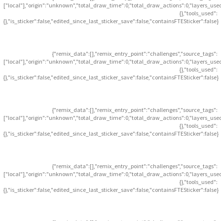
["local"],"origin":"unknown","total_draw_time":0,"total_draw_actions":0,"layers_use
{},"tools_used":
{},"is_sticker":false,"edited_since_last_sticker_save":false,"containsFTESticker":false}
{"remix_data":[],"remix_entry_point":"challenges","source_tags":
["local"],"origin":"unknown","total_draw_time":0,"total_draw_actions":0,"layers_use
{},"tools_used":
{},"is_sticker":false,"edited_since_last_sticker_save":false,"containsFTESticker":false}
{"remix_data":[],"remix_entry_point":"challenges","source_tags":
["local"],"origin":"unknown","total_draw_time":0,"total_draw_actions":0,"layers_use
{},"tools_used":
{},"is_sticker":false,"edited_since_last_sticker_save":false,"containsFTESticker":false}
{"remix_data":[],"remix_entry_point":"challenges","source_tags":
["local"],"origin":"unknown","total_draw_time":0,"total_draw_actions":0,"layers_use
{},"tools_used":
{},"is_sticker":false,"edited_since_last_sticker_save":false,"containsFTESticker":false}