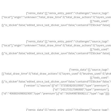
{"remix_data":[],"remix_entry_point":"challenges","source_tags":
["local"],"origin":"unknown","total_draw_time":0,"total_draw_actions":0,"layers_use
{},"tools_used":
{},"is_sticker":false,"edited_since_last_sticker_save":false,"containsFTESticker":false}
{"remix_data":[],"remix_entry_point":"challenges","source_tags":
["local"],"origin":"unknown","total_draw_time":0,"total_draw_actions":0,"layers_use
{},"tools_used":
{},"is_sticker":false,"edited_since_last_sticker_save":false,"containsFTESticker":false}
{"remix_data":[],"source_tags":
[],"total_draw_time":0,"total_draw_actions":0,"layers_used":0,"brushes_used":0,"pho
{},"tools_used":
{},"is_sticker":false,"edited_since_last_sticker_save":false,"containsFTESticker":false
{"version":1,"sources":[{"id":"373583820010900","type":"premium"},
{"id":"243173517046900","type":"premium"},
{"id":"406803698002900","type":"premium"},{"id":"363649878008211","type":"ugc"}]}}
{"remix_data":[],"remix_entry_point":"challenges","source_tags":