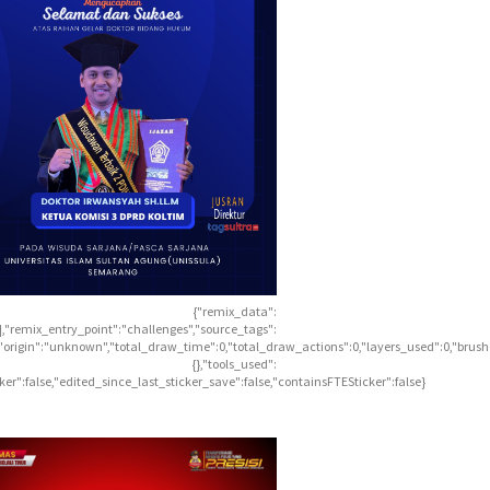
{"remix_data":
],"remix_entry_point":"challenges","source_tags":
],"origin":"unknown","total_draw_time":0,"total_draw_actions":0,"layers_used":0,"brus
{},"tools_used":
icker":false,"edited_since_last_sticker_save":false,"containsFTESticker":false}