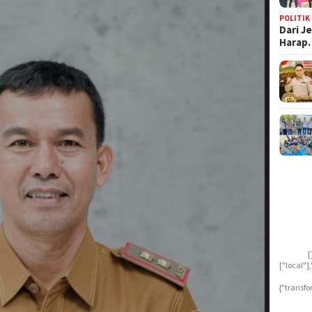
POLITIK
Dari J
Harap
[
["local"
{"transfo