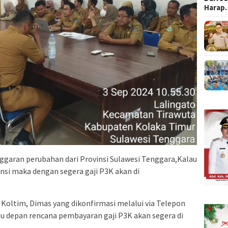
Harap
ggaran perubahan dari Provinsi Sulawesi Tenggara,Kalau
vinsi maka dengan segera gaji P3K akan di
Koltim, Dimas yang dikonfirmasi melalui via Telepon
 depan rencana pembayaran gaji P3K akan segera di