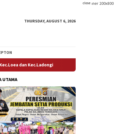
close
THURSDAY, AUGUST 6, 2026
EPTON
 II DPRD Kolaka Timur Sekaligus Ketua DPD Tani Merdeka Indones
A UTAMA