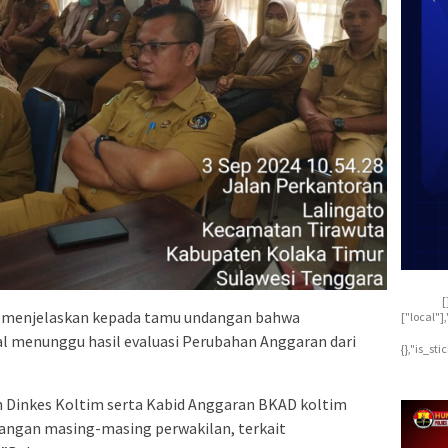
[
r menjelaskan kepada tamu undangan bahwa
["local"
l menunggu hasil evaluasi Perubahan Anggaran dari
{},"is_st
 Dinkes Koltim serta Kabid Anggaran BKAD koltim
angan masing-masing perwakilan, terkait