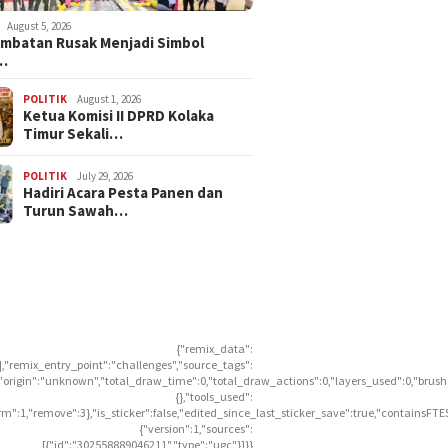
August 5, 2026
embatan Rusak Menjadi Simbol
…
POLITIK
August 1, 2026
Ketua Komisi II DPRD Kolaka
Timur Sekali…
POLITIK
July 29, 2026
Hadiri Acara Pesta Panen dan
Turun Sawah…
{"remix_data":
],"remix_entry_point":"challenges","source_tags":
],"origin":"unknown","total_draw_time":0,"total_draw_actions":0,"layers_used":0,"brus
{},"tools_used":
rm":1,"remove":3},"is_sticker":false,"edited_since_last_sticker_save":true,"containsFTE
{"version":1,"sources":
[{"id":"302558889046211","type":"ugc"}]}}