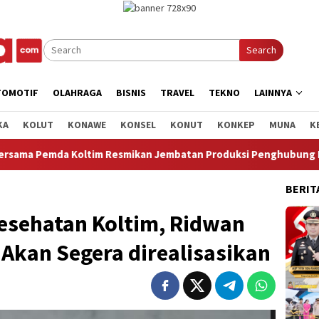
Search
TOMOTIF
OLAHRAGA
BISNIS
TRAVEL
TEKNO
LAINNYA
KA
KOLUT
KONAWE
KONSEL
KONUT
KONKEP
MUNA
K
duksi Penghubung Kec.Loea dan Kec.Ladongi
Ketua Komisi
BERIT
Kesehatan Koltim, Ridwan
h Akan Segera direalisasikan