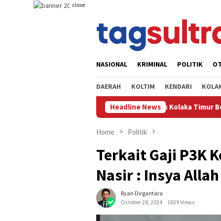
Skip
close
to
content
NASIONAL
KRIMINAL
POLITIK
O
DAERAH
KOLTIM
KENDARI
KOLA
lres Kolaka Timur Bersama Pemda Koltim Resmikan Jembatan Pro
Headline News
Home
Politik
Terkait Gaji P3K 
Nasir : Insya Alla
Ryan Dirgantara
October 28, 2024
1639 Views