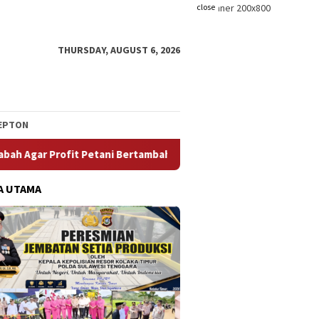
close
THURSDAY, AUGUST 6, 2026
EPTON
ri Acara Pesta Panen dan Turun Sawah,Suprianto Bantu Dana Pri
A UTAMA