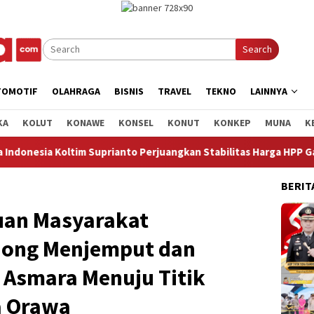
Search
TOMOTIF
OLAHRAGA
BISNIS
TRAVEL
TEKNO
LAINNYA
KA
KOLUT
KONAWE
KONSEL
KONUT
KONKEP
MUNA
K
itas Harga HPP Gabah Agar Profit Petani Bertambah
Hadi
BERIT
uan Masyarakat
ong Menjemput dan
 Asmara Menuju Titik
a Orawa