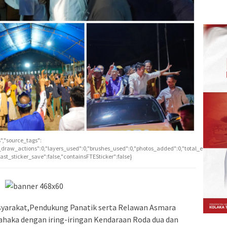
","source_tags":
l_draw_actions":0,"layers_used":0,"brushes_used":0,"photos_added":0,"total_editor_act
_last_sticker_save":false,"containsFTESticker":false}
arakat,Pendukung Panatik serta Relawan Asmara
ahaka dengan iring-iringan Kendaraan Roda dua dan