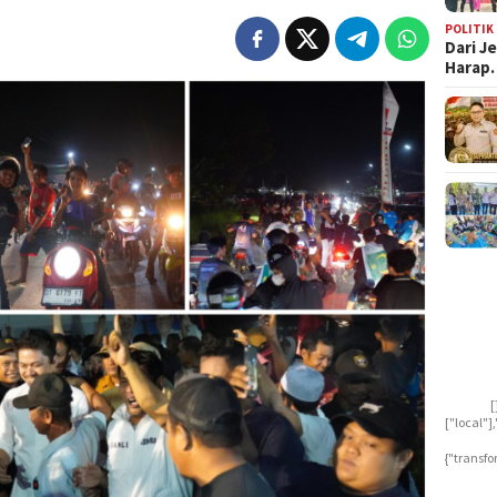
POLITIK
Dari J
Harap
[
["local"
{"transfo