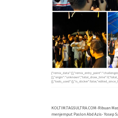
{"remix_data":[],"remix_entry_point":"challenges
[],"origin":"unknown","total_draw_time":0,"tota
{},"tools_used":{},"is_sticker":false,"edited_since
KOLTIM.TAGSULTRA.COM-Ribuan Masy
menjemput Paslon Abd Azis- Yosep S