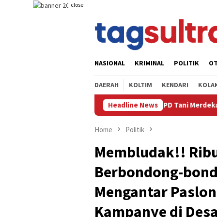
Skip
close
to
content
NASIONAL
KRIMINAL
POLITIK
O
DAERAH
KOLTIM
KENDARI
KOLA
DPD Tani Merdeka Indonesia Koltim Suprianto Perjuangkan Stabil
Headline News
Home
Politik
Membludak!! Rib
Berbondong-bond
Mengantar Paslon
Kampanye di Des