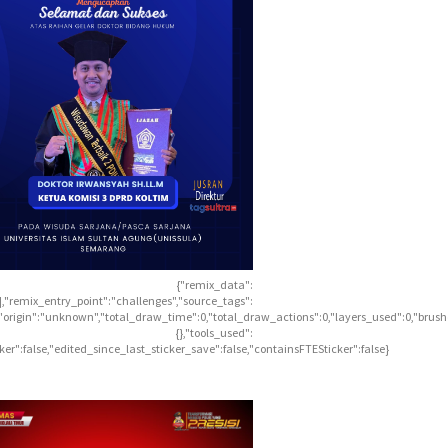
{"remix_data":
],"remix_entry_point":"challenges","source_tags":
],"origin":"unknown","total_draw_time":0,"total_draw_actions":0,"layers_used":0,"brus
{},"tools_used":
icker":false,"edited_since_last_sticker_save":false,"containsFTESticker":false}