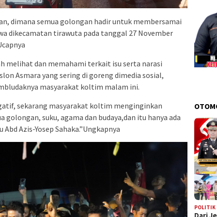
an, dimana semua golongan hadir untuk membersamai
wa dikecamatan tirawuta pada tanggal 27 November
Ucapnya
h melihat dan memahami terkait isu serta narasi
slon Asmara yang sering di goreng dimedia sosial,
bludaknya masyarakat koltim malam ini.
egatif, sekarang masyarakat koltim menginginkan
OTOM
 golongan, suku, agama dan budaya,dan itu hanya ada
u Abd Azis-Yosep Sahaka.”Ungkapnya
POLITIK
Dari J