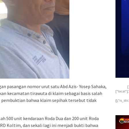
an pasangan nomor urut satu Abd Azis- Yosep Sahaka,
[
["local"
an kecamatan tirawuta di klaim sebagai basis salah
i pembuktian bahwa klaim sepihak tersebut tidak
{},"is_st
h 500 unit kendaraan Roda Dua dan 200 unit Roda
Koltim, dan sekali lagi ini menjadi bukti bahwa