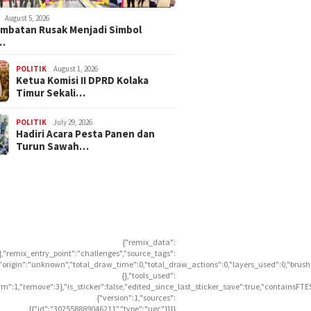
August 5, 2026
embatan Rusak Menjadi Simbol
…
POLITIK
August 1, 2026
Ketua Komisi II DPRD Kolaka
Timur Sekali…
POLITIK
July 29, 2026
Hadiri Acara Pesta Panen dan
Turun Sawah…
{"remix_data":
],"remix_entry_point":"challenges","source_tags":
],"origin":"unknown","total_draw_time":0,"total_draw_actions":0,"layers_used":0,"brus
{},"tools_used":
rm":1,"remove":3},"is_sticker":false,"edited_since_last_sticker_save":true,"containsFTE
{"version":1,"sources":
[{"id":"302558889046211","type":"ugc"}]}}