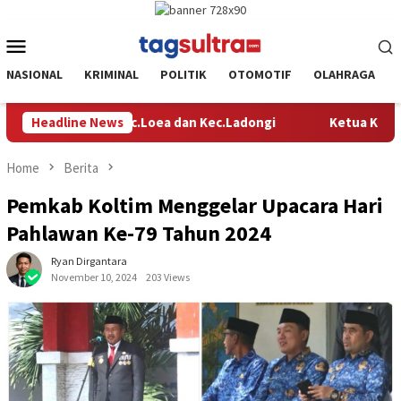
Skip
to
Mobile
content
Menu
NASIONAL
KRIMINAL
POLITIK
OTOMOTIF
OLAHRAGA
Ketua Komisi II DPRD Kolaka Timur Sekaligus Ketua DPD Tani 
Headline News
Home
Berita
Pemkab Koltim Menggelar Upacara Hari
Pahlawan Ke-79 Tahun 2024
Ryan Dirgantara
November 10, 2024
203 Views