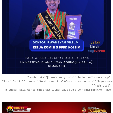
{"remix_data":[],"remix_entry_point":"challenges","source_tags":
["local"],"origin":"unknown","total_draw_time":0,"total_draw_actions":0,"layers_use
{},"tools_used":
{},"is_sticker":false,"edited_since_last_sticker_save":false,"containsFTESticker":false}