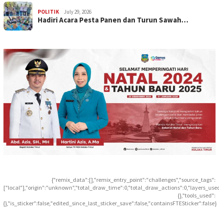
POLITIK
July 29, 2026
Hadiri Acara Pesta Panen dan Turun Sawah…
{"remix_data":[],"remix_entry_point":"challenges","source_tags":
["local"],"origin":"unknown","total_draw_time":0,"total_draw_actions":0,"layers_use
{},"tools_used":
{},"is_sticker":false,"edited_since_last_sticker_save":false,"containsFTESticker":false}