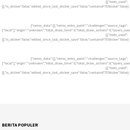
{},"tools_used":
{},"is_sticker":false,"edited_since_last_sticker_save":false,"containsFTESticker":false}
{"remix_data":[],"remix_entry_point":"challenges","source_tags":
["local"],"origin":"unknown","total_draw_time":0,"total_draw_actions":0,"layers_use
{},"tools_used":
{},"is_sticker":false,"edited_since_last_sticker_save":false,"containsFTESticker":false}
{"remix_data":[],"remix_entry_point":"challenges","source_tags":
["local"],"origin":"unknown","total_draw_time":0,"total_draw_actions":0,"layers_use
{},"tools_used":
{},"is_sticker":false,"edited_since_last_sticker_save":false,"containsFTESticker":false}
BERITA POPULER