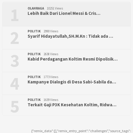
1
OLAHRAGA
10251 Views
Lebih Baik Dari Lionel Messi & Cris…
2
POLITIK
2990 Views
Syarif Hidayatullah,SH.M.Kn : Tidak ada …
3
POLITIK
2638 Views
Kabid Perdagangan Koltim Resmi Dipolisik…
4
POLITIK
1773 Views
Kampanye Dialogis di Desa Sabi-Sabila da…
5
POLITIK
1639 Views
Terkait Gaji P3K Kesehatan Koltim, Ridwa…
{"remix_data":[],"remix_entry_point":"challenges","source_tags":