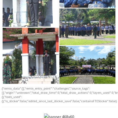
{"remix_data":[],"remix_entry_point":"challenges","source_tags":
[],"origin":"unknown","total_draw_time":0,"total_draw_actions":0,"layers_used":0,"b
{},"tools_used":
{},"is_sticker":false,"edited_since_last_sticker_save":false,"containsFTESticker":false}