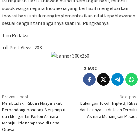
Peringatan Hari Pahlawan muncul semangat baru, muncul
sosok warga negara Indonesia yang berhasil mengeluarkan
inovasi baru untuk mengimplementasikan nilai kepahlawanan
sesuai dengan tantangannya saat ini.”Pungkasnya
Tim Redaksi
Post Views:
203
SHARE
Post
Previous post
Next post
Membludak!! Ribuan Masyarakat
Dukungan Tokoh Triple B, Ribas
navigation
Berbondong-bondong Menjemput
dan Lainnya, Jadi Jalan Terbuka
dan Mengantar Paslon Asmara
Asmara Menangkan Pilkada
Menuju Titik Kampanye di Desa
Orawa