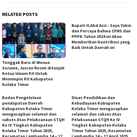
RELATED POSTS
Bupati H.Abd Azis : Saya Yakin
dan Percaya Bahwa CPNS dan
PPPK Tahun 2024 ini Akan
Memberikan Kontribusi yang
Baik Untuk Daerah ini
Tonggak Baru di Wonua
Sorume, Jusran Resmi ditunjuk
Ketua Umum PJI Untuk
Memimpin PJI Kabupaten
Kolaka Timur
Badan Pengelolaan
Dinas Pendidikan dan
pendapatan Daerah
Kebudayaan Kabupaten
Kabupaten Kolaka Timur
Kolaka Timur mengucapkan
mengucapkan selamat dan
selamat dan sukses Atas
sukses Atas Pelaksanaan STQH
Pelaksanaan STQH Ke IV
Ke IV Tingkat Kabupaten
Tingkat Kabupaten Kolaka
Kolaka Timur Tahun 2025,
Timur Tahun 2025, Kecamatan
Kecamatan Lambandia,14 – 17
Lambandia,14 – 17 April 2025