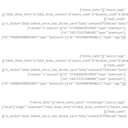
{"remix_data":[],"source_tags":
[],"total_draw_time":0,"total_draw_actions":0,"layers_used":0,"brushes_used":0,"pho
{},"tools_used":
{},"is_sticker":false,"edited_since_last_sticker_save":false,"containsFTESticker":false
{"version":1,"sources":[{"id":"373583820010900","type":"premium"},
{"id":"243173517046900","type":"premium"},
{"id":"406803698002900","type":"premium"},{"id":"363649878008211","type":"ugc"}]}}
{"remix_data":[],"source_tags":
[],"total_draw_time":0,"total_draw_actions":0,"layers_used":0,"brushes_used":0,"pho
{},"tools_used":
{},"is_sticker":false,"edited_since_last_sticker_save":false,"containsFTESticker":false
{"version":1,"sources":[{"id":"373583820010900","type":"premium"},
{"id":"243173517046900","type":"premium"},
{"id":"406803698002900","type":"premium"},{"id":"363649878008211","type":"ugc"}]}}
{"remix_data":[],"remix_entry_point":"challenges","source_tags":
["local"],"origin":"unknown","total_draw_time":0,"total_draw_actions":0,"layers_use
{},"tools_used":
{},"is_sticker":false,"edited_since_last_sticker_save":false,"containsFTESticker":false}