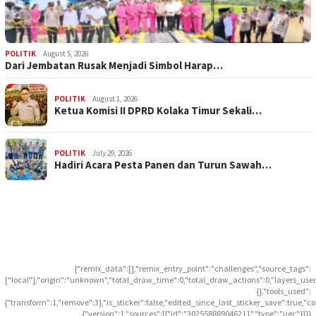
POLITIK
August 5, 2026
Dari Jembatan Rusak Menjadi Simbol Harap…
POLITIK
August 1, 2026
Ketua Komisi II DPRD Kolaka Timur Sekali…
POLITIK
July 29, 2026
Hadiri Acara Pesta Panen dan Turun Sawah…
{"remix_data":[],"remix_entry_point":"challenges","source_tags":
["local"],"origin":"unknown","total_draw_time":0,"total_draw_actions":0,"layers_use
{},"tools_used":
{"transform":1,"remove":3},"is_sticker":false,"edited_since_last_sticker_save":true,"c
{"version":1,"sources":[{"id":"302558889046211","type":"ugc"}]}}