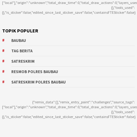
["local"],"origin":"unknown","total_draw_time":0,"total_draw_actions":0,"layers_use
{},"tools_used":
{},"is_sticker":false,"edited_since_last_sticker_save":false,"containsFTESticker":false}
TOPIK POPULER
BAUBAU
TAG BERITA
SATRESKRIM
RESMOB POLRES BAUBAU
SATRESKRIM POLRES BAUBAU
{"remix_data":[],"remix_entry_point":"challenges","source_tags":
["local"],"origin":"unknown","total_draw_time":0,"total_draw_actions":0,"layers_use
{},"tools_used":
{},"is_sticker":false,"edited_since_last_sticker_save":false,"containsFTESticker":false}