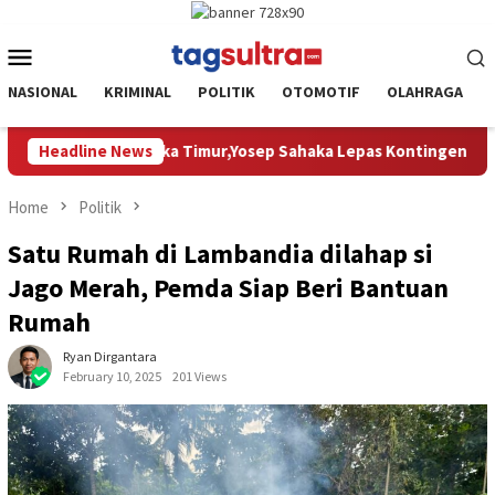
Skip
to
Mobile
content
Menu
NASIONAL
KRIMINAL
POLITIK
OTOMOTIF
OLAHRAGA
tingen Pramuka Sorume IX ke Jamnas XII 2026, Titip Pesan Jaga 
Headline News
Home
Politik
Satu Rumah di Lambandia dilahap si
Jago Merah, Pemda Siap Beri Bantuan
Rumah
Ryan Dirgantara
February 10, 2025
201 Views