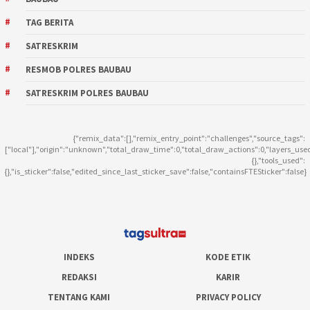
TAG BERITA
SATRESKRIM
RESMOB POLRES BAUBAU
SATRESKRIM POLRES BAUBAU
{"remix_data":[],"remix_entry_point":"challenges","source_tags":
["local"],"origin":"unknown","total_draw_time":0,"total_draw_actions":0,"layers_use
{},"tools_used":
{},"is_sticker":false,"edited_since_last_sticker_save":false,"containsFTESticker":false}
INDEKS
KODE ETIK
REDAKSI
KARIR
TENTANG KAMI
PRIVACY POLICY