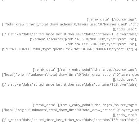
{"remix_data":[],"source_tags":
[],"total_draw_time":0,"total_draw_actions":0,"layers_used":0,"brushes_used":0,"pho
{},"tools_used":
{},"is_sticker":false,"edited_since_last_sticker_save":false,"containsFTESticker":false
{"version":1,"sources":[{"id":"373583820010900","type":"premium"},
{"id":"243173517046900","type":"premium"},
{"id":"406803698002900","type":"premium"},{"id":"363649878008211","type":"ugc"}]}}
{"remix_data":[],"remix_entry_point":"challenges","source_tags":
["local"],"origin":"unknown","total_draw_time":0,"total_draw_actions":0,"layers_use
{},"tools_used":
{},"is_sticker":false,"edited_since_last_sticker_save":false,"containsFTESticker":false}
{"remix_data":[],"remix_entry_point":"challenges","source_tags":
["local"],"origin":"unknown","total_draw_time":0,"total_draw_actions":0,"layers_use
{},"tools_used":
{},"is_sticker":false,"edited_since_last_sticker_save":false,"containsFTESticker":false}