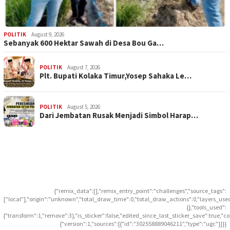
POLITIK
August 9, 2026
Sebanyak 600 Hektar Sawah di Desa Bou Ga…
POLITIK
August 7, 2026
Plt. Bupati Kolaka Timur,Yosep Sahaka Le…
POLITIK
August 5, 2026
Dari Jembatan Rusak Menjadi Simbol Harap…
{"remix_data":[],"remix_entry_point":"challenges","source_tags":
["local"],"origin":"unknown","total_draw_time":0,"total_draw_actions":0,"layers_use
{},"tools_used":
{"transform":1,"remove":3},"is_sticker":false,"edited_since_last_sticker_save":true,"c
{"version":1,"sources":[{"id":"302558889046211","type":"ugc"}]}}