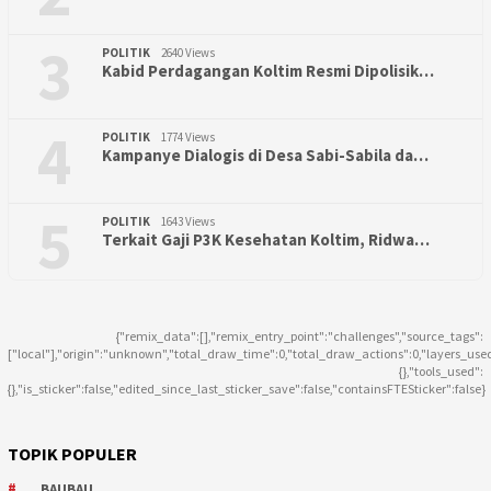
3
POLITIK
2640 Views
Kabid Perdagangan Koltim Resmi Dipolisik…
4
POLITIK
1774 Views
Kampanye Dialogis di Desa Sabi-Sabila da…
5
POLITIK
1643 Views
Terkait Gaji P3K Kesehatan Koltim, Ridwa…
{"remix_data":[],"remix_entry_point":"challenges","source_tags":
["local"],"origin":"unknown","total_draw_time":0,"total_draw_actions":0,"layers_use
{},"tools_used":
{},"is_sticker":false,"edited_since_last_sticker_save":false,"containsFTESticker":false}
TOPIK POPULER
BAUBAU