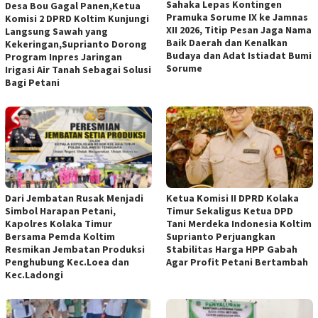
Sahaka Lepas Kontingen
Desa Bou Gagal Panen,Ketua
Pramuka Sorume IX ke Jamnas
Komisi 2 DPRD Koltim Kunjungi
XII 2026, Titip Pesan Jaga Nama
Langsung Sawah yang
Baik Daerah dan Kenalkan
Kekeringan,Suprianto Dorong
Budaya dan Adat Istiadat Bumi
Program Inpres Jaringan
Sorume
Irigasi Air Tanah Sebagai Solusi
Bagi Petani
Dari Jembatan Rusak Menjadi
Ketua Komisi II DPRD Kolaka
Simbol Harapan Petani,
Timur Sekaligus Ketua DPD
Kapolres Kolaka Timur
Tani Merdeka Indonesia Koltim
Bersama Pemda Koltim
Suprianto Perjuangkan
Resmikan Jembatan Produksi
Stabilitas Harga HPP Gabah
Penghubung Kec.Loea dan
Agar Profit Petani Bertambah
Kec.Ladongi