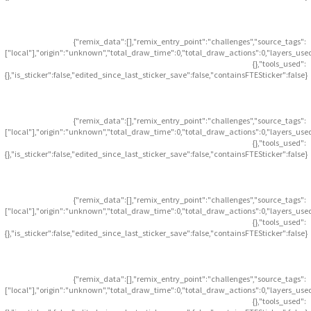
{"remix_data":[],"remix_entry_point":"challenges","source_tags":
["local"],"origin":"unknown","total_draw_time":0,"total_draw_actions":0,"layers_use
{},"tools_used":
{},"is_sticker":false,"edited_since_last_sticker_save":false,"containsFTESticker":false}
{"remix_data":[],"remix_entry_point":"challenges","source_tags":
["local"],"origin":"unknown","total_draw_time":0,"total_draw_actions":0,"layers_use
{},"tools_used":
{},"is_sticker":false,"edited_since_last_sticker_save":false,"containsFTESticker":false}
{"remix_data":[],"remix_entry_point":"challenges","source_tags":
["local"],"origin":"unknown","total_draw_time":0,"total_draw_actions":0,"layers_use
{},"tools_used":
{},"is_sticker":false,"edited_since_last_sticker_save":false,"containsFTESticker":false}
{"remix_data":[],"remix_entry_point":"challenges","source_tags":
["local"],"origin":"unknown","total_draw_time":0,"total_draw_actions":0,"layers_use
{},"tools_used":