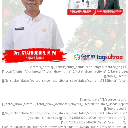
{"remix_data":[],"remix_entry_point":"challenges","source_tags":
["local"],"origin":"unknown","total_draw_time":0,"total_draw_actions":0,"layers_use
{},"tools_used":
{},"is_sticker":false,"edited_since_last_sticker_save":false,"containsFTESticker":false}
{"remix_data":[],"source_tags":
[],"total_draw_time":0,"total_draw_actions":0,"layers_used":0,"brushes_used":0,"pho
{},"tools_used":
{},"is_sticker":false,"edited_since_last_sticker_save":false,"containsFTESticker":false
{"version":1,"sources":[{"id":"373583820010900","type":"premium"},
{"id":"243173517046900","type":"premium"},
{"id":"406803698002900","type":"premium"},{"id":"363649878008211","type":"ugc"}]}}