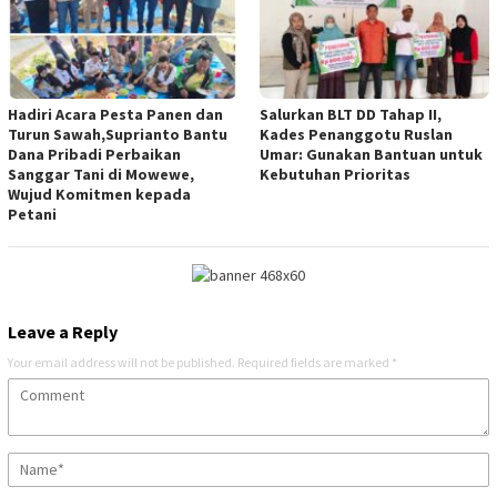
Hadiri Acara Pesta Panen dan
Salurkan BLT DD Tahap II,
Turun Sawah,Suprianto Bantu
Kades Penanggotu Ruslan
Dana Pribadi Perbaikan
Umar: Gunakan Bantuan untuk
Sanggar Tani di Mowewe,
Kebutuhan Prioritas
Wujud Komitmen kepada
Petani
Leave a Reply
Your email address will not be published.
Required fields are marked
*