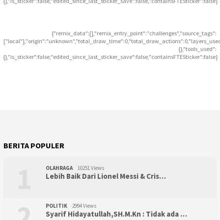
{},"is_sticker":false,"edited_since_last_sticker_save":false,"containsFTESticker":false}
{"remix_data":[],"remix_entry_point":"challenges","source_tags":
["local"],"origin":"unknown","total_draw_time":0,"total_draw_actions":0,"layers_use
{},"tools_used":
{},"is_sticker":false,"edited_since_last_sticker_save":false,"containsFTESticker":false}
BERITA POPULER
1
OLAHRAGA
10251 Views
Lebih Baik Dari Lionel Messi & Cris…
2
POLITIK
2994 Views
Syarif Hidayatullah,SH.M.Kn : Tidak ada …