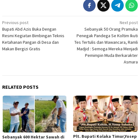
Post
Previous post
Next post
Bupati Abd Azis Buka Dengan
Sebanyak 50 Orang Pramuka
navigation
Resmi Kegiatan Bimbingan Teknis
Penegak Pandega Se Koltim Ikuti
Ketahanan Pangan di Desa dan
Tes Tertulis dan Wawancara, Ramli
Makan Bergizi Gratis
Madjid : Semoga Mereka Menjadi
Pemimpin Muda Berkarakter
Asmara
RELATED POSTS
Plt. Bupati Kolaka Timur,Yosep
Sebanyak 600 Hektar Sawah di