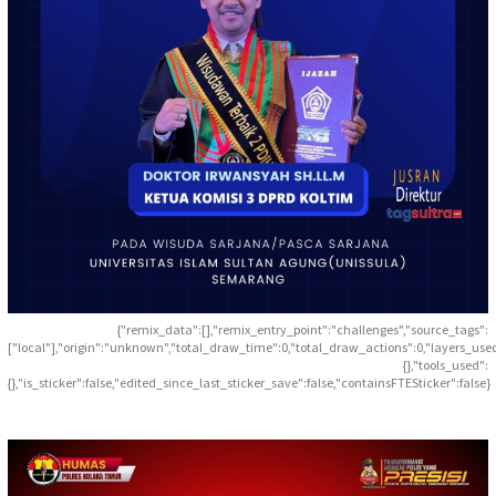
{"remix_data":[],"remix_entry_point":"challenges","source_tags":
["local"],"origin":"unknown","total_draw_time":0,"total_draw_actions":0,"layers_use
{},"tools_used":
{},"is_sticker":false,"edited_since_last_sticker_save":false,"containsFTESticker":false}