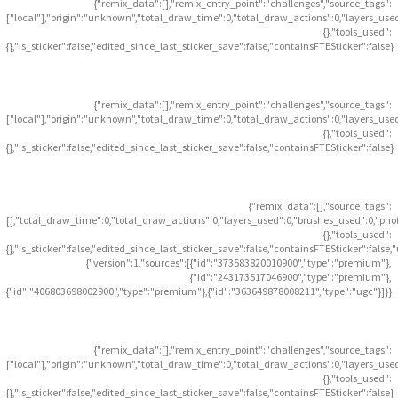
{"remix_data":[],"remix_entry_point":"challenges","source_tags":
["local"],"origin":"unknown","total_draw_time":0,"total_draw_actions":0,"layers_use
{},"tools_used":
{},"is_sticker":false,"edited_since_last_sticker_save":false,"containsFTESticker":false}
{"remix_data":[],"remix_entry_point":"challenges","source_tags":
["local"],"origin":"unknown","total_draw_time":0,"total_draw_actions":0,"layers_use
{},"tools_used":
{},"is_sticker":false,"edited_since_last_sticker_save":false,"containsFTESticker":false}
{"remix_data":[],"source_tags":
[],"total_draw_time":0,"total_draw_actions":0,"layers_used":0,"brushes_used":0,"pho
{},"tools_used":
{},"is_sticker":false,"edited_since_last_sticker_save":false,"containsFTESticker":false
{"version":1,"sources":[{"id":"373583820010900","type":"premium"},
{"id":"243173517046900","type":"premium"},
{"id":"406803698002900","type":"premium"},{"id":"363649878008211","type":"ugc"}]}}
{"remix_data":[],"remix_entry_point":"challenges","source_tags":
["local"],"origin":"unknown","total_draw_time":0,"total_draw_actions":0,"layers_use
{},"tools_used":
{},"is_sticker":false,"edited_since_last_sticker_save":false,"containsFTESticker":false}