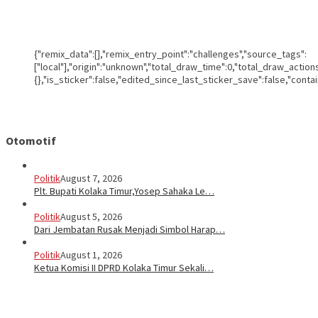
{"remix_data":[],"remix_entry_point":"challenges","source_tags":
["local"],"origin":"unknown","total_draw_time":0,"total_draw_actio
{},"is_sticker":false,"edited_since_last_sticker_save":false,"conta
Otomotif
Politik
August 7, 2026
Plt. Bupati Kolaka Timur,Yosep Sahaka Le…
Politik
August 5, 2026
Dari Jembatan Rusak Menjadi Simbol Harap…
Politik
August 1, 2026
Ketua Komisi II DPRD Kolaka Timur Sekali…