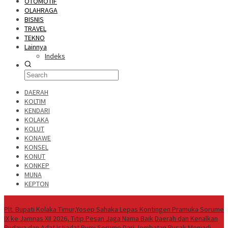
OTOMOTIF
OLAHRAGA
BISNIS
TRAVEL
TEKNO
Lainnya
Indeks
DAERAH
KOLTIM
KENDARI
KOLAKA
KOLUT
KONAWE
KONSEL
KONUT
KONKEP
MUNA
KEPTON
Headline News
Plt. Bupati Kolaka Timur,Yosep Sahaka Lepas Kontingen Pramuka Sorume
IX ke Jamnas XII 2026, Titip Pesan Jaga Nama Baik Daerah dan Kenalkan
Budaya dan Adat Istiadat Bumi Sorume
Dari Jembatan Rusak Menjadi