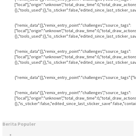
["local"],"origin":"unknown","total_draw_time":0,"total_draw_actio
{},"tools_used":{},"is_sticker":false,"edited_since_last_sticker_sa
{"remix_data":[],"remix_entry_point":"challenges","source_tags":
["local"],"origin":"unknown","total_draw_time":0,"total_draw_actio
{},"tools_used":{},"is_sticker":false,"edited_since_last_sticker_sa
{"remix_data":[],"remix_entry_point":"challenges","source_tags":
["local"],"origin":"unknown","total_draw_time":0,"total_draw_actio
{},"tools_used":{},"is_sticker":false,"edited_since_last_sticker_sa
{"remix_data":[],"remix_entry_point":"challenges","source_tags":["
{"remix_data":[],"remix_entry_point":"challenges","source_tags":
["local"],"origin":"unknown","total_draw_time":0,"total_draw_actio
{},"is_sticker":false,"edited_since_last_sticker_save":false,"conta
Berita Populer