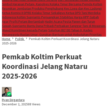
Simbol Harapan Petani, Kapolres Kolaka Timur Bersama Pemda Koltim
Resmikan Jembatan Produksi Penghubung Kec.Loea dan Kec.Ladongi
Ketua Komisi II DPRD Kolaka Timur Sekaligus Ketua DPD Tani Merdeka
Indonesia Koltim Suprianto Perjuangkan Stabilitas Harga HPP Gabah
Agar Profit Petani Bertambah
Hadiri Acara Pesta Panen dan Turun
Sawah,Suprianto Bantu Dana Pribadi Perbaikan Sanggar Tani di Mowewe,
Wujud Komitmen kepada Petani
Salurkan BLT DD Tahap II, Kades
Penanggotu Ruslan Umar: Gunakan Bantuan untuk Kebutuhan Prioritas
Home
Politik
Pemkab Koltim Perkuat Koordinasi Jelang Nataru
2025-2026
Pemkab Koltim Perkuat
Koordinasi Jelang Nataru
2025-2026
Ryan Dirgantara
December 2, 2025
88 Views