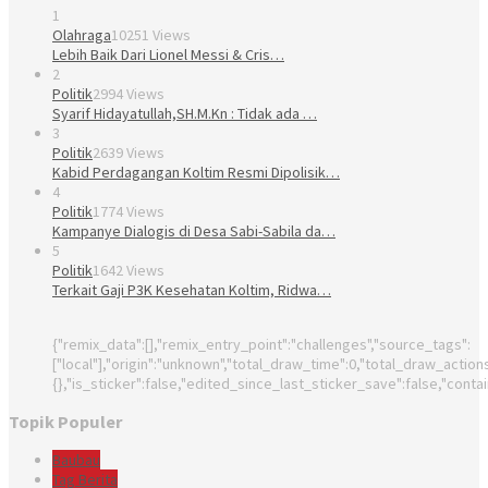
1
Olahraga
10251 Views
Lebih Baik Dari Lionel Messi & Cris…
2
Politik
2994 Views
Syarif Hidayatullah,SH.M.Kn : Tidak ada …
3
Politik
2639 Views
Kabid Perdagangan Koltim Resmi Dipolisik…
4
Politik
1774 Views
Kampanye Dialogis di Desa Sabi-Sabila da…
5
Politik
1642 Views
Terkait Gaji P3K Kesehatan Koltim, Ridwa…
{"remix_data":[],"remix_entry_point":"challenges","source_tags":
["local"],"origin":"unknown","total_draw_time":0,"total_draw_actio
{},"is_sticker":false,"edited_since_last_sticker_save":false,"conta
Topik Populer
Baubau
Tag Berita