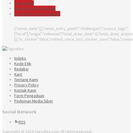
Satreskrim
Resmob Polres Baubau
Satreskrim Polres Baubau
{"remix_data":[],"remix_entry_point":"challenges","source_tags":
["local"],"origin":"unknown","total_draw_time":0,"total_draw_actio
{},"is_sticker":false,"edited_since_last_sticker_save":false,"conta
Indeks
Kode Etik
Redaksi
Karir
Tentang Kami
Privacy Policy
Kontak Kami
Form Pengaduan
Pedoman Media Siber
Social Network
RSS
Copyright @ 2024 Tagsultra.com All right reserved