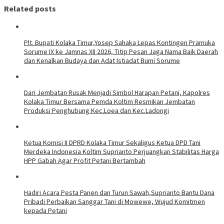
Related posts
Plt. Bupati Kolaka Timur,Yosep Sahaka Lepas Kontingen Pramuka
Sorume IX ke Jamnas XII 2026, Titip Pesan Jaga Nama Baik Daerah
dan Kenalkan Budaya dan Adat Istiadat Bumi Sorume
Dari Jembatan Rusak Menjadi Simbol Harapan Petani, Kapolres
Kolaka Timur Bersama Pemda Koltim Resmikan Jembatan
Produksi Penghubung Kec.Loea dan Kec.Ladongi
Ketua Komisi II DPRD Kolaka Timur Sekaligus Ketua DPD Tani
Merdeka Indonesia Koltim Suprianto Perjuangkan Stabilitas Harga
HPP Gabah Agar Profit Petani Bertambah
Hadiri Acara Pesta Panen dan Turun Sawah,Suprianto Bantu Dana
Pribadi Perbaikan Sanggar Tani di Mowewe, Wujud Komitmen
kepada Petani