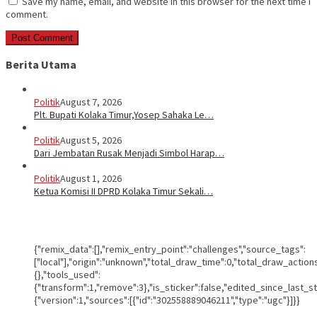
Save my name, email, and website in this browser for the next time I
comment.
Berita Utama
Politik
August 7, 2026
Plt. Bupati Kolaka Timur,Yosep Sahaka Le…
Politik
August 5, 2026
Dari Jembatan Rusak Menjadi Simbol Harap…
Politik
August 1, 2026
Ketua Komisi II DPRD Kolaka Timur Sekali…
{"remix_data":[],"remix_entry_point":"challenges","source_tags":
["local"],"origin":"unknown","total_draw_time":0,"total_draw_actio
{},"tools_used":
{"transform":1,"remove":3},"is_sticker":false,"edited_since_last_s
{"version":1,"sources":[{"id":"302558889046211","type":"ugc"}]}}