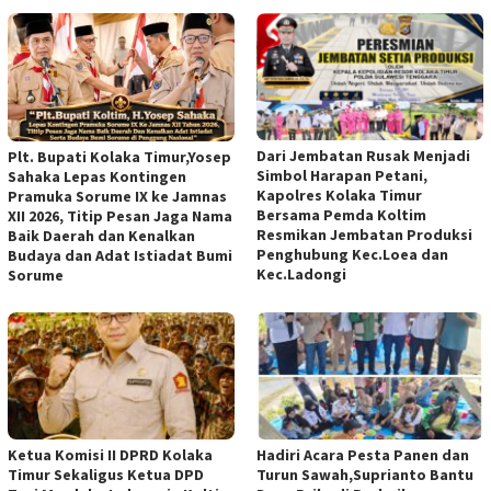
Dari Jembatan Rusak Menjadi
Plt. Bupati Kolaka Timur,Yosep
Simbol Harapan Petani,
Sahaka Lepas Kontingen
Kapolres Kolaka Timur
Pramuka Sorume IX ke Jamnas
Bersama Pemda Koltim
XII 2026, Titip Pesan Jaga Nama
Resmikan Jembatan Produksi
Baik Daerah dan Kenalkan
Penghubung Kec.Loea dan
Budaya dan Adat Istiadat Bumi
Kec.Ladongi
Sorume
Ketua Komisi II DPRD Kolaka
Hadiri Acara Pesta Panen dan
Timur Sekaligus Ketua DPD
Turun Sawah,Suprianto Bantu