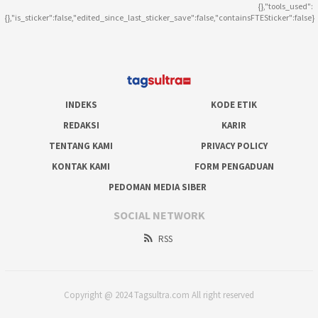
{},"tools_used":
{},"is_sticker":false,"edited_since_last_sticker_save":false,"containsFTESticker":false}
INDEKS
KODE ETIK
REDAKSI
KARIR
TENTANG KAMI
PRIVACY POLICY
KONTAK KAMI
FORM PENGADUAN
PEDOMAN MEDIA SIBER
SOCIAL NETWORK
RSS
Copyright @ 2024 Tagsultra.com All right reserved