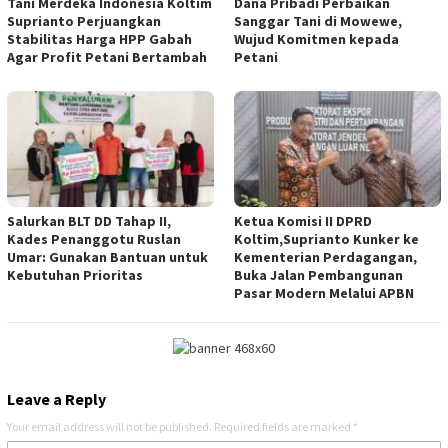
Tani Merdeka Indonesia Koltim
Dana Pribadi Perbaikan
Suprianto Perjuangkan
Sanggar Tani di Mowewe,
Stabilitas Harga HPP Gabah
Wujud Komitmen kepada
Agar Profit Petani Bertambah
Petani
Salurkan BLT DD Tahap II,
Ketua Komisi II DPRD
Kades Penanggotu Ruslan
Koltim,Suprianto Kunker ke
Umar: Gunakan Bantuan untuk
Kementerian Perdagangan,
Kebutuhan Prioritas
Buka Jalan Pembangunan
Pasar Modern Melalui APBN
Leave a Reply
Your email address will not be published.
Required fields are marked
*