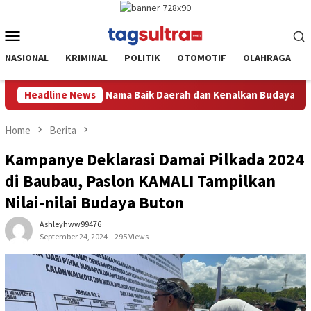
Skip
to
Mobile
content
Menu
NASIONAL
KRIMINAL
POLITIK
OTOMOTIF
OLAHRAGA
aerah dan Kenalkan Budaya dan Adat Istiadat Bumi Sorume
Headline News
Home
Berita
Kampanye Deklarasi Damai Pilkada 2024
di Baubau, Paslon KAMALI Tampilkan
Nilai-nilai Budaya Buton
Ashleyhww99476
September 24, 2024
295 Views