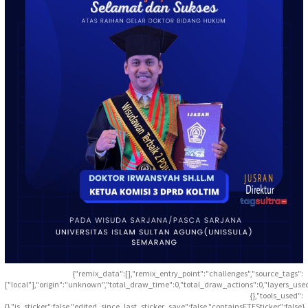
{"remix_data":[],"remix_entry_point":"challenges","source_tags":
["local"],"origin":"unknown","total_draw_time":0,"total_draw_actions":0,"layers_use
{},"tools_used":
{},"is_sticker":false,"edited_since_last_sticker_save":false,"containsFTESticker":false}