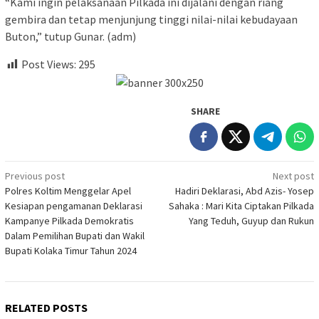
“Kami ingin pelaksanaan Pilkada ini dijalani dengan riang
gembira dan tetap menjunjung tinggi nilai-nilai kebudayaan
Buton,” tutup Gunar. (adm)
Post Views:
295
SHARE
Post
Previous post
Next post
Polres Koltim Menggelar Apel
Hadiri Deklarasi, Abd Azis- Yosep
navigation
Kesiapan pengamanan Deklarasi
Sahaka : Mari Kita Ciptakan Pilkada
Kampanye Pilkada Demokratis
Yang Teduh, Guyup dan Rukun
Dalam Pemilihan Bupati dan Wakil
Bupati Kolaka Timur Tahun 2024
RELATED POSTS