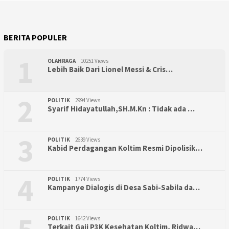
BERITA POPULER
1
OLAHRAGA
10251 Views
Lebih Baik Dari Lionel Messi & Cris…
2
POLITIK
2994 Views
Syarif Hidayatullah,SH.M.Kn : Tidak ada …
3
POLITIK
2639 Views
Kabid Perdagangan Koltim Resmi Dipolisik…
4
POLITIK
1774 Views
Kampanye Dialogis di Desa Sabi-Sabila da…
POLITIK
1642 Views
Terkait Gaji P3K Kesehatan Koltim, Ridwa…