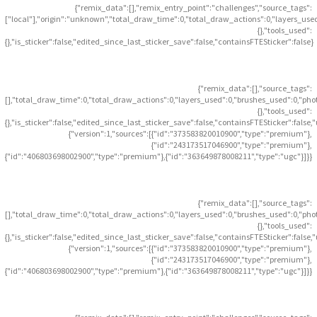
{"remix_data":[],"remix_entry_point":"challenges","source_tags":
["local"],"origin":"unknown","total_draw_time":0,"total_draw_actions":0,"layers_use
{},"tools_used":
{},"is_sticker":false,"edited_since_last_sticker_save":false,"containsFTESticker":false}
{"remix_data":[],"source_tags":
[],"total_draw_time":0,"total_draw_actions":0,"layers_used":0,"brushes_used":0,"pho
{},"tools_used":
{},"is_sticker":false,"edited_since_last_sticker_save":false,"containsFTESticker":false
{"version":1,"sources":[{"id":"373583820010900","type":"premium"},
{"id":"243173517046900","type":"premium"},
{"id":"406803698002900","type":"premium"},{"id":"363649878008211","type":"ugc"}]}}
{"remix_data":[],"source_tags":
[],"total_draw_time":0,"total_draw_actions":0,"layers_used":0,"brushes_used":0,"pho
{},"tools_used":
{},"is_sticker":false,"edited_since_last_sticker_save":false,"containsFTESticker":false
{"version":1,"sources":[{"id":"373583820010900","type":"premium"},
{"id":"243173517046900","type":"premium"},
{"id":"406803698002900","type":"premium"},{"id":"363649878008211","type":"ugc"}]}}