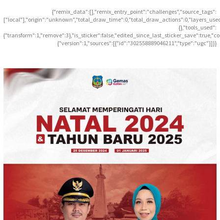
{"remix_data":[],"remix_entry_point":"challenges","source_tags":
["local"],"origin":"unknown","total_draw_time":0,"total_draw_actions":0,"layers_use
{},"tools_used":
{"transform":1,"remove":3},"is_sticker":false,"edited_since_last_sticker_save":true,"c
{"version":1,"sources":[{"id":"302558889046211","type":"ugc"}]}}