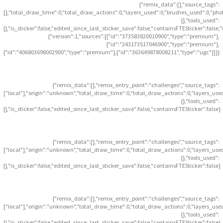
{"remix_data":[],"source_tags":
[],"total_draw_time":0,"total_draw_actions":0,"layers_used":0,"brushes_used":0,"pho
{},"tools_used":
{},"is_sticker":false,"edited_since_last_sticker_save":false,"containsFTESticker":false
{"version":1,"sources":[{"id":"373583820010900","type":"premium"},
{"id":"243173517046900","type":"premium"},
{"id":"406803698002900","type":"premium"},{"id":"363649878008211","type":"ugc"}]}}
{"remix_data":[],"remix_entry_point":"challenges","source_tags":
["local"],"origin":"unknown","total_draw_time":0,"total_draw_actions":0,"layers_use
{},"tools_used":
{},"is_sticker":false,"edited_since_last_sticker_save":false,"containsFTESticker":false}
{"remix_data":[],"remix_entry_point":"challenges","source_tags":
["local"],"origin":"unknown","total_draw_time":0,"total_draw_actions":0,"layers_use
{},"tools_used":
{},"is_sticker":false,"edited_since_last_sticker_save":false,"containsFTESticker":false}
{"remix_data":[],"remix_entry_point":"challenges","source_tags":
["local"],"origin":"unknown","total_draw_time":0,"total_draw_actions":0,"layers_use
{},"tools_used":
{},"is_sticker":false,"edited_since_last_sticker_save":false,"containsFTESticker":false}