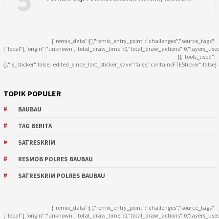
5
{"remix_data":[],"remix_entry_point":"challenges","source_tags":
["local"],"origin":"unknown","total_draw_time":0,"total_draw_actions":0,"layers_use
{},"tools_used":
{},"is_sticker":false,"edited_since_last_sticker_save":false,"containsFTESticker":false}
TOPIK POPULER
BAUBAU
TAG BERITA
SATRESKRIM
RESMOB POLRES BAUBAU
SATRESKRIM POLRES BAUBAU
{"remix_data":[],"remix_entry_point":"challenges","source_tags":
["local"],"origin":"unknown","total_draw_time":0,"total_draw_actions":0,"layers_use