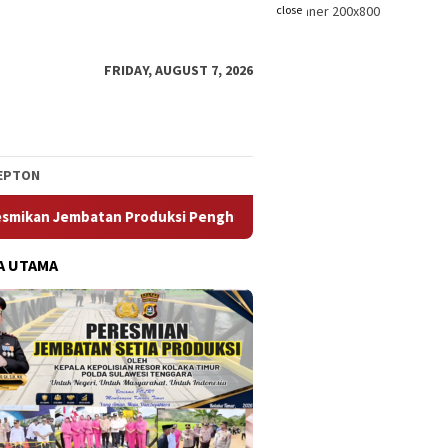
close
FRIDAY, AUGUST 7, 2026
EPTON
Penghubung Kec.Loea dan Kec.Ladongi
Ketua Komisi II DP
A UTAMA