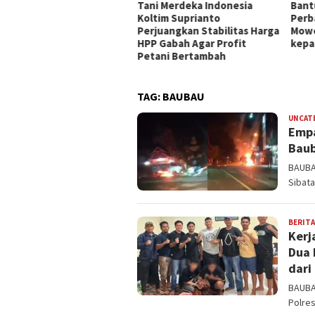
Tani Merdeka Indonesia
Bant
olres Kolaka Timur
Koltim Suprianto
Perb
rsama Pemda Koltim
Perjuangkan Stabilitas Harga
Mowe
mikan Jembatan Produksi
HPP Gabah Agar Profit
kepa
nghubung Kec.Loea dan
Petani Bertambah
.Ladongi
TAG:
BAUBAU
UNCAT
Empa
Baub
BAUBA
Sibata
BERITA
Kerj
Dua 
dari
BAUBA
Polre