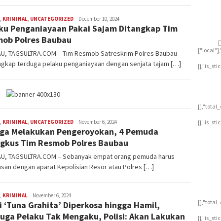
,
KRIMINAL
,
UNCATEGORIZED
ashleyhww99476
December 10, 2024
ku Penganiayaan Pakai Sajam Ditangkap Tim
ob Polres Baubau
[
["local"
U, TAGSULTRA.COM – Tim Resmob Satreskrim Polres Baubau
gkap terduga pelaku penganiayaan dengan senjata tajam […]
{},"is_st
[],"tota
,
KRIMINAL
,
UNCATEGORIZED
ashleyhww99476
November 6, 2024
{},"is_st
ga Melakukan Pengeroyokan, 4 Pemuda
ngkus Tim Resmob Polres Baubau
U, TAGSULTRA.COM – Sebanyak empat orang pemuda harus
san dengan aparat Kepolisian Resor atau Polres […]
,
KRIMINAL
ashleyhww99476
November 6, 2024
[],"tota
i ‘Tuna Grahita’ Diperkosa hingga Hamil,
uga Pelaku Tak Mengaku, Polisi: Akan Lakukan
{},"is_st