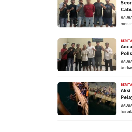
Seor
Cabu
BAUBA
menang
BERITA
Anca
Poli
BAUBA
berha
BERITA
Aksi
Pela
BAUBA
heroik