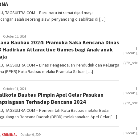
DNA
, TAGSULTRA.COM – Baru-baru ini ramai dijad maya
cangan salah seorang siswi penyandang disabilitas di […]
ashleyhww99476
October 13, 2024
ana Baubau 2024: Pramuka Saka Kencana Dinas
[
 Hadirkan Attaractive Games bagi Anak-anak
["local"
aja
{},"is_st
U, TAGSULTRA.COM – Dinas Pengendalian Penduduk dan Keluarga
na (PPKB) Kota Baubau melalui Pramuka Satuan […]
[
ashleyhww99476
October 11, 2024
["local"
alikota Baubau Pimpin Apel Gelar Pasukan
apsiagaan Terhadap Bencana 2024
{},"is_st
U, TAGSULTRA.COM – Pemerintah Kota Baubau melalui Badan
ggulangan Bencana Daerah (BPBD) melaksanakan Apel Gelar […]
[
["local"
,
KRIMINAL
ashleyhww99476
October 9, 2024