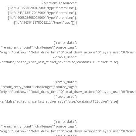
{"version":1,"sources":
[{"id":"373583820010900","type":"premium"},
{"id":"243173517046900","type":"premium"},
{"id":"406803698002900","type":"premium"},
{"id":"363649878008211","type":"ugc"}]}}
{"remix_data":
],"remix_entry_point":"challenges","source_tags":
],"origin":"unknown","total_draw_time":0,"total_draw_actions":0,"layers_used":0,"brus
{},"tools_used":
icker":false,"edited_since_last_sticker_save":false,"containsFTESticker":false}
{"remix_data":
],"remix_entry_point":"challenges","source_tags":
],"origin":"unknown","total_draw_time":0,"total_draw_actions":0,"layers_used":0,"brus
{},"tools_used":
icker":false,"edited_since_last_sticker_save":false,"containsFTESticker":false}
{"remix_data":
],"remix_entry_point":"challenges","source_tags":
],"origin":"unknown","total_draw_time":0,"total_draw_actions":0,"layers_used":0,"brus
{},"tools_used":