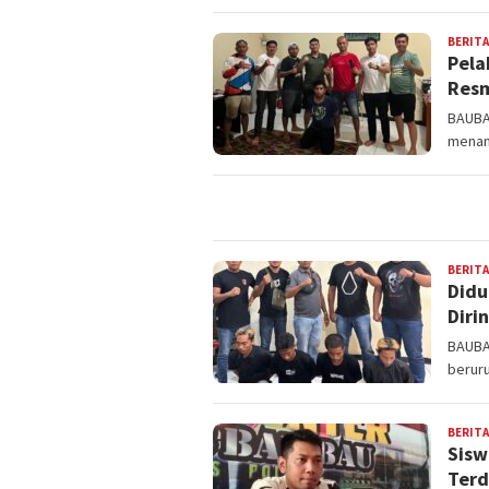
BERITA
Pela
Resm
BAUBA
menan
BERITA
Didu
Diri
BAUBA
beruru
BERITA
Sisw
Terd