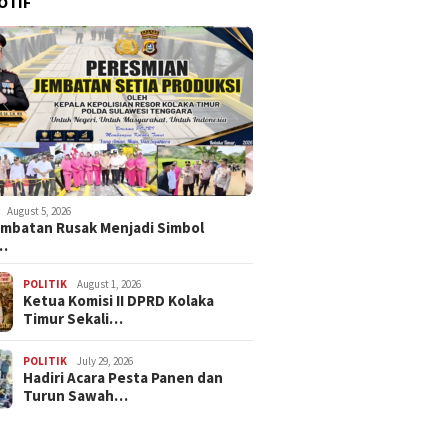
OTIF
terian Perdagangan,
Tani Me
Kapolres Kolaka Timur
Jalan Pembangunan
Koltim 
Bersama Pemda Koltim
Modern Melalui APBN
Perjuan
Resmikan Jembatan Produksi
HPP Gab
Penghubung Kec.Loea dan
Petani 
Kec.Ladongi
August 5, 2026
embatan Rusak Menjadi Simbol
…
POLITIK
August 1, 2026
Ketua Komisi II DPRD Kolaka
Timur Sekali…
POLITIK
July 29, 2026
Hadiri Acara Pesta Panen dan
Turun Sawah…