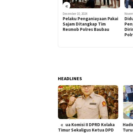
«
January 3, 2025
December 10, 2024
Novem
Kerja Cepat Tim Resmob
Pelaku Penganiayaan Pakai
Did
Polres Baubau Tangkap Dua
Sajam Ditangkap Tim
Pen
Pelaku Perampokan di Mes
Resmob Polres Baubau
Dir
Wakatobi Kurang dari 24
Pol
Jam
HEADLINES
«
Ketua Komisi II DPRD Kolaka
Hadi
i Jembatan Rusak Menjadi
Timur Sekaligus Ketua DPD
Turu
bol Harapan Petani,