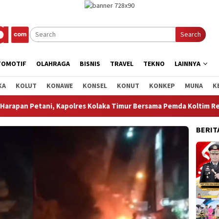
Search
TOMOTIF
OLAHRAGA
BISNIS
TRAVEL
TEKNO
LAINNYA
KA
KOLUT
KONAWE
KONSEL
KONUT
KONKEP
MUNA
K
olaka Timur Bersama Pemda Koltim Resmikan Jembatan Produksi 
BERIT