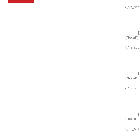
{},"is_st
[
["local"
{},"is_st
[
["local"
{},"is_st
[
["local"
{},"is_st