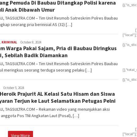
ang Pemuda Di Baubau Ditangkap Polisi karena
{},"is_st
li Anak Dibawah Umur
U, TAGSULTRA.COM – Tim Unit Resmob Satreskrim Polres Baubau
kap seorang pria berinisial AS (32) […]
[
["local"
,
KRIMINAL
ashleyhww99476
October 8, 2024
{},"is_st
m Warga Pakai Sajam, Pria di Baubau Diringkus
si, Sebilah Badik Diamankan
U, TAGSULTRA.COM – Tim Unit Resmob Satreskrim Polres Baubau
sil meringkus seorang terduga seorang pelaku […]
[],"tota
{},"is_st
ashleyhww99476
October 5, 2024
 Heroik Prajurit AL Kelasi Satu Hisam dan Siswa
yaran Terjun ke Laut Selamatkan Petugas Pelni
U, TAGSULTRA.COM – Rekaman video yang menunjukkan aksi
 anggota Pos TNI Angkatan Laut (Posal), […]
[
["local"
View More