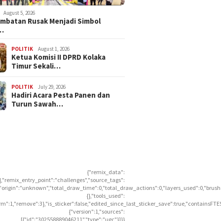
August 5, 2026
embatan Rusak Menjadi Simbol
…
POLITIK
August 1, 2026
Ketua Komisi II DPRD Kolaka
Timur Sekali…
POLITIK
July 29, 2026
Hadiri Acara Pesta Panen dan
Turun Sawah…
{"remix_data":
],"remix_entry_point":"challenges","source_tags":
],"origin":"unknown","total_draw_time":0,"total_draw_actions":0,"layers_used":0,"brus
{},"tools_used":
rm":1,"remove":3},"is_sticker":false,"edited_since_last_sticker_save":true,"containsFTE
{"version":1,"sources":
[{"id":"302558889046211","type":"ugc"}]}}