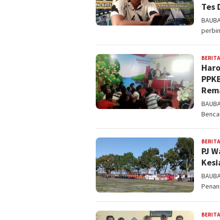
Tes 
BAUBAU
perbin
BERITA
Haro
PPKB
Rem
BAUBA
Benca
BERITA
PJ W
Kesi
BAUBA
Penan
BERITA