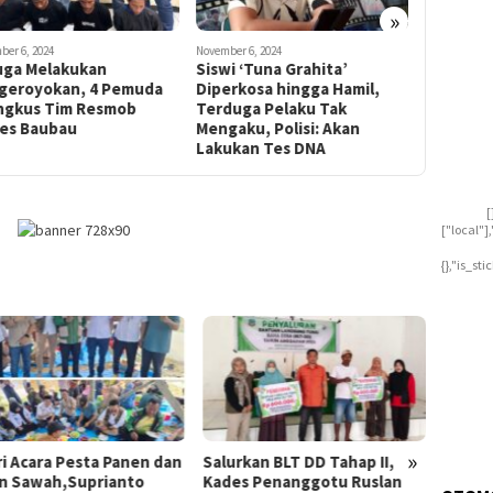
»
ber 6, 2024
November 6, 2024
October 13, 2
uga Melakukan
Siswi ‘Tuna Grahita’
Haroana 
geroyokan, 4 Pemuda
Diperkosa hingga Hamil,
Pramuka
ingkus Tim Resmob
Terduga Pelaku Tak
Dinas PP
res Baubau
Mengaku, Polisi: Akan
Attaract
Lakukan Tes DNA
Anak-an
[
["local"
{},"is_st
»
ri Acara Pesta Panen dan
Salurkan BLT DD Tahap II,
Ketua 
n Sawah,Suprianto
Kades Penanggotu Ruslan
Koltim