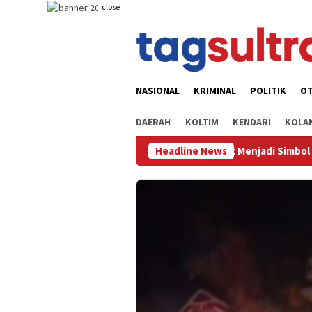
Skip
close
to
content
NASIONAL
KRIMINAL
POLITIK
O
DAERAH
KOLTIM
KENDARI
KOLA
ari Jembatan Rusak Menjadi Simbol Harapan Petani, Kapolres K
Headline News