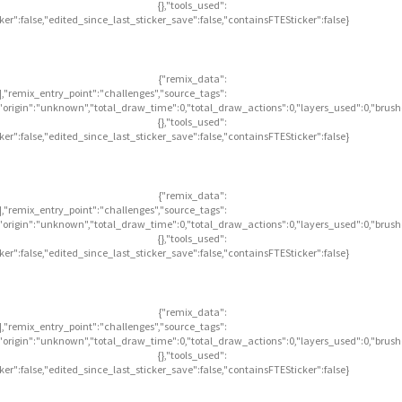
{},"tools_used":
icker":false,"edited_since_last_sticker_save":false,"containsFTESticker":false}
{"remix_data":
],"remix_entry_point":"challenges","source_tags":
],"origin":"unknown","total_draw_time":0,"total_draw_actions":0,"layers_used":0,"brus
{},"tools_used":
icker":false,"edited_since_last_sticker_save":false,"containsFTESticker":false}
{"remix_data":
],"remix_entry_point":"challenges","source_tags":
],"origin":"unknown","total_draw_time":0,"total_draw_actions":0,"layers_used":0,"brus
{},"tools_used":
icker":false,"edited_since_last_sticker_save":false,"containsFTESticker":false}
{"remix_data":
],"remix_entry_point":"challenges","source_tags":
],"origin":"unknown","total_draw_time":0,"total_draw_actions":0,"layers_used":0,"brus
{},"tools_used":
icker":false,"edited_since_last_sticker_save":false,"containsFTESticker":false}