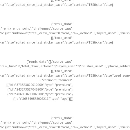
icker":false,"edited_since_last_sticker_save":false,"containsFTESticker":false}
{"remix_data":
],"remix_entry_point":"challenges","source_tags":
],"origin":"unknown","total_draw_time":0,"total_draw_actions":0,"layers_used":0,"brus
{},"tools_used":
icker":false,"edited_since_last_sticker_save":false,"containsFTESticker":false}
{"remix_data":[],"source_tags":
l_draw_time":0,"total_draw_actions":0,"layers_used":0,"brushes_used":0,"photos_added"
{},"tools_used":
icker":false,"edited_since_last_sticker_save":false,"containsFTESticker":false,"used_sour
{"version":1,"sources":
[{"id":"373583820010900","type":"premium"},
{"id":"243173517046900","type":"premium"},
{"id":"406803698002900","type":"premium"},
{"id":"363649878008211","type":"ugc"}]}}
{"remix_data":
],"remix_entry_point":"challenges","source_tags":
],"origin":"unknown","total_draw_time":0,"total_draw_actions":0,"layers_used":0,"brus