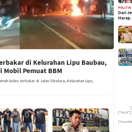
POLITIK
Dari J
Harap
rbakar di Kelurahan Lipu Baubau,
ri Mobil Pemuat BBM
ah ludes terbakar di Jalan Sibatara, Kelurahan Lipu,
[
["local"
{"transfo