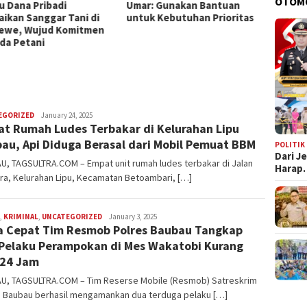
OTOM
u Dana Pribadi
Umar: Gunakan Bantuan
Kemen
aikan Sanggar Tani di
untuk Kebutuhan Prioritas
Buka 
we, Wujud Komitmen
Pasar 
da Petani
EGORIZED
ashleyhww99476
January 24, 2025
t Rumah Ludes Terbakar di Kelurahan Lipu
au, Api Diduga Berasal dari Mobil Pemuat BBM
POLITIK
Dari J
U, TAGSULTRA.COM – Empat unit rumah ludes terbakar di Jalan
Harap
ra, Kelurahan Lipu, Kecamatan Betoambari, […]
,
KRIMINAL
,
UNCATEGORIZED
ashleyhww99476
January 3, 2025
a Cepat Tim Resmob Polres Baubau Tangkap
Pelaku Perampokan di Mes Wakatobi Kurang
 24 Jam
U, TAGSULTRA.COM – Tim Reserse Mobile (Resmob) Satreskrim
s Baubau berhasil mengamankan dua terduga pelaku […]