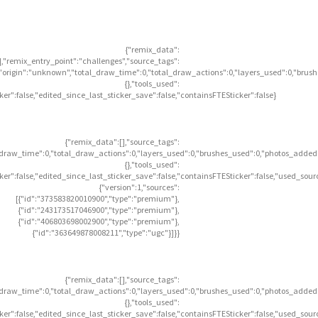
{"remix_data":
],"remix_entry_point":"challenges","source_tags":
],"origin":"unknown","total_draw_time":0,"total_draw_actions":0,"layers_used":0,"brus
{},"tools_used":
icker":false,"edited_since_last_sticker_save":false,"containsFTESticker":false}
{"remix_data":[],"source_tags":
l_draw_time":0,"total_draw_actions":0,"layers_used":0,"brushes_used":0,"photos_added"
{},"tools_used":
icker":false,"edited_since_last_sticker_save":false,"containsFTESticker":false,"used_sour
{"version":1,"sources":
[{"id":"373583820010900","type":"premium"},
{"id":"243173517046900","type":"premium"},
{"id":"406803698002900","type":"premium"},
{"id":"363649878008211","type":"ugc"}]}}
{"remix_data":[],"source_tags":
l_draw_time":0,"total_draw_actions":0,"layers_used":0,"brushes_used":0,"photos_added"
{},"tools_used":
icker":false,"edited_since_last_sticker_save":false,"containsFTESticker":false,"used_sour