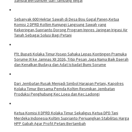
Sampai Bersumber dari Tambang Ilegal
Sebanyak 600 Hektar Sawah di Desa Bou Gagal Panen,Ketua
Komisi 2 DPRD Koltim Kunjungi Langsung Sawah yang
Kekeringan,Suprianto Dorong Program Inpres Jaringan Irigasi Air
Tanah Sebagai Solusi Bagi Petani
Plt. Bupati Kolaka Timur,Yosep Sahaka Lepas Kontingen Pramuka
Sorume IX ke Jamnas XII 2026, Titip Pesan Jaga Nama Baik Daerah
dan Kenalkan Budaya dan Adat Istiadat Bumi Sorume
Dari Jembatan Rusak Menjadi Simbol Harapan Petani, Kapolres
Kolaka Timur Bersama Pemda Koltim Resmikan Jembatan
Produksi Penghubung Kec.Loea dan Kec.Ladongi
Ketua Komisi II DPRD Kolaka Timur Sekaligus Ketua DPD Tani
Merdeka Indonesia Koltim Suprianto Perjuangkan Stabilitas Harga
HPP Gabah Agar Profit Petani Bertambah