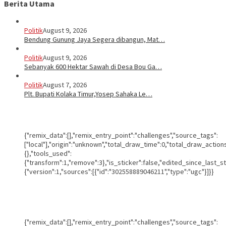
Berita Utama
Politik
August 9, 2026
Bendung Gunung Jaya Segera dibangun, Mat…
Politik
August 9, 2026
Sebanyak 600 Hektar Sawah di Desa Bou Ga…
Politik
August 7, 2026
Plt. Bupati Kolaka Timur,Yosep Sahaka Le…
{"remix_data":[],"remix_entry_point":"challenges","source_tags":
["local"],"origin":"unknown","total_draw_time":0,"total_draw_actio
{},"tools_used":
{"transform":1,"remove":3},"is_sticker":false,"edited_since_last_s
{"version":1,"sources":[{"id":"302558889046211","type":"ugc"}]}}
{"remix_data":[],"remix_entry_point":"challenges","source_tags":