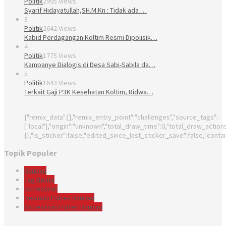
Politik
2995 Views
Syarif Hidayatullah,SH.M.Kn : Tidak ada …
3
Politik
2642 Views
Kabid Perdagangan Koltim Resmi Dipolisik…
4
Politik
1775 Views
Kampanye Dialogis di Desa Sabi-Sabila da…
5
Politik
1643 Views
Terkait Gaji P3K Kesehatan Koltim, Ridwa…
{"remix_data":[],"remix_entry_point":"challenges","source_tags":
["local"],"origin":"unknown","total_draw_time":0,"total_draw_actio
{},"is_sticker":false,"edited_since_last_sticker_save":false,"conta
Topik Populer
Baubau
Tag Berita
Satreskrim
Resmob Polres Baubau
Satreskrim Polres Baubau