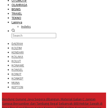
OTOMOTIF
OLAHRAGA
BISNIS
TRAVEL
TEKNO
Lainnya
Indeks
DAERAH
KOLTIM
KENDARI
KOLAKA
KOLUT
KONAWE
KONSEL
KONUT
KONKEP
MUNA
KEPTON
Headline News
Bendung Gunung Jaya Segera dibangun, Material Galian C Jangan
Sampai Bersumber dari Tambang Ilegal
Sebanyak 600 Hektar Sawah di
Desa Bou Gagal Panen,Ketua Komisi 2 DPRD Koltim Kunjungi Langsung