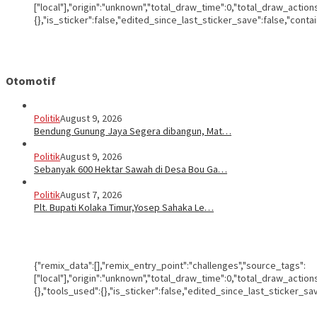
["local"],"origin":"unknown","total_draw_time":0,"total_draw_actio
{},"is_sticker":false,"edited_since_last_sticker_save":false,"conta
Otomotif
Politik
August 9, 2026
Bendung Gunung Jaya Segera dibangun, Mat…
Politik
August 9, 2026
Sebanyak 600 Hektar Sawah di Desa Bou Ga…
Politik
August 7, 2026
Plt. Bupati Kolaka Timur,Yosep Sahaka Le…
{"remix_data":[],"remix_entry_point":"challenges","source_tags":
["local"],"origin":"unknown","total_draw_time":0,"total_draw_actio
{},"tools_used":{},"is_sticker":false,"edited_since_last_sticker_sa