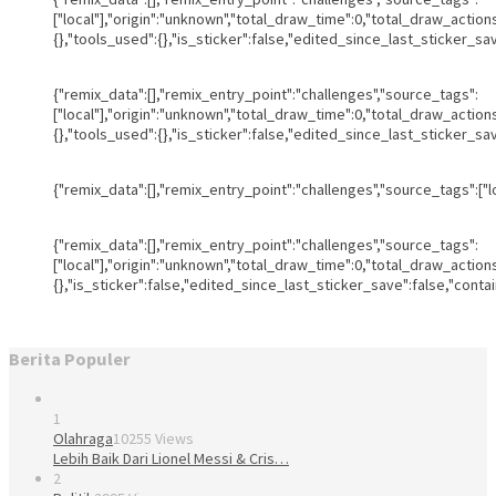
["local"],"origin":"unknown","total_draw_time":0,"total_draw_actio
{},"tools_used":{},"is_sticker":false,"edited_since_last_sticker_sa
{"remix_data":[],"remix_entry_point":"challenges","source_tags":
["local"],"origin":"unknown","total_draw_time":0,"total_draw_actio
{},"tools_used":{},"is_sticker":false,"edited_since_last_sticker_sa
{"remix_data":[],"remix_entry_point":"challenges","source_tags":["
{"remix_data":[],"remix_entry_point":"challenges","source_tags":
["local"],"origin":"unknown","total_draw_time":0,"total_draw_actio
{},"is_sticker":false,"edited_since_last_sticker_save":false,"conta
Berita Populer
1
Olahraga
10255 Views
Lebih Baik Dari Lionel Messi & Cris…
2