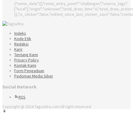
{"remix_data":[],"remix_entry_point":"challenges","source_tags":
["local"],"origin":"unknown","total_draw_time":0,"total_draw_actio
{},"is_sticker":false,"edited_since_last_sticker_save":false,"conta
Indeks
Kode Etik
Redaksi
Karir
Tentang Kami
Privacy Policy
Kontak Kami
Form Pengaduan
Pedoman Media Siber
Social Network
RSS
Copyright @ 2024 Tagsultra.com All right reserved