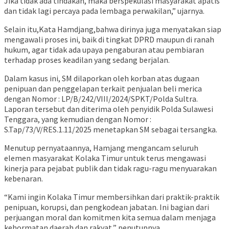
Jika tidak ada tindakan, maka berspekulasi masyarakat apatis
dan tidak lagi percaya pada lembaga perwakilan,” ujarnya.
Selain itu,Kata Hamdjang,bahwa dirinya juga menyatakan siap
mengawali proses ini, baik di tingkat DPRD maupun di ranah
hukum, agar tidak ada upaya pengaburan atau pembiaran
terhadap proses keadilan yang sedang berjalan.
Dalam kasus ini, SM dilaporkan oleh korban atas dugaan
penipuan dan penggelapan terkait penjualan beli merica
dengan Nomor : LP/B/242/VIII/2024/SPKT/Polda Sultra.
Laporan tersebut dan diterima oleh penyidik ​​​​Polda Sulawesi
Tenggara, yang kemudian dengan Nomor :
S.Tap/73/V/RES.1.11/2025 menetapkan SM sebagai tersangka.
Menutup pernyataannya, Hamjang mengancam seluruh
elemen masyarakat Kolaka Timur untuk terus mengawasi
kinerja para pejabat publik dan tidak ragu-ragu menyuarakan
kebenaran.
“Kami ingin Kolaka Timur membersihkan dari praktik-praktik
penipuan, korupsi, dan pengkodean jabatan. Ini bagian dari
perjuangan moral dan komitmen kita semua dalam menjaga
kehormatan daerah dan rakyat,” penutupnya.