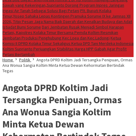
Sawah yang Kekeringan,Suprianto Dorong Program Inpres Jaringan
Irigasi Air Tanah Sebagai Solusi Bagi Petani
Plt. Bupati Kolaka
Timur,Yosep Sahaka Lepas Kontingen Pramuka Sorume IX ke Jamnas XII
2026, Titip Pesan Jaga Nama Baik Daerah dan Kenalkan Budaya dan Adat
Istiadat Bumi Sorume
Dari Jembatan Rusak Menjadi Simbol Harapan
Petani, Kapolres Kolaka Timur Bersama Pemda Koltim Resmikan
Jembatan Produksi Penghubung Kec.Loea dan Kec.Ladongi
Ketua
Komisi II DPRD Kolaka Timur Sekaligus Ketua DPD Tani Merdeka Indonesia
Koltim Suprianto Perjuangkan Stabilitas Harga HPP Gabah Agar Profit
Petani Bertambah
Home
Politik
Angota DPRD Koltim Jadi Tersangka Penipuan, Ormas
Ana Wonua Sangia Koltim Minta Ketua Dewan Kehormatan Bertindak
Tegas
Angota DPRD Koltim Jadi
Tersangka Penipuan, Ormas
Ana Wonua Sangia Koltim
Minta Ketua Dewan