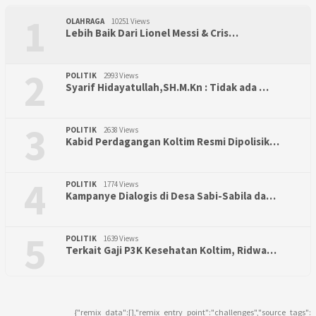
1
OLAHRAGA
10251 Views
Lebih Baik Dari Lionel Messi & Cris…
2
POLITIK
2993 Views
Syarif Hidayatullah,SH.M.Kn : Tidak ada …
3
POLITIK
2638 Views
Kabid Perdagangan Koltim Resmi Dipolisik…
4
POLITIK
1774 Views
Kampanye Dialogis di Desa Sabi-Sabila da…
5
POLITIK
1639 Views
Terkait Gaji P3K Kesehatan Koltim, Ridwa…
{"remix_data":[],"remix_entry_point":"challenges","source_tags":