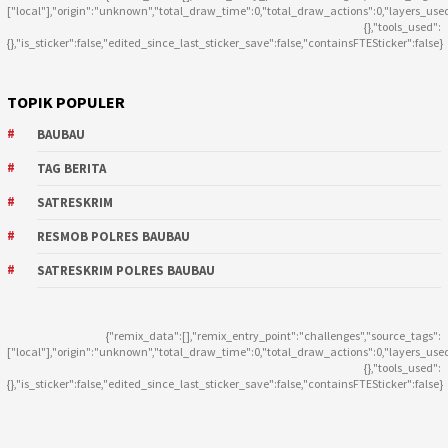
["local"],"origin":"unknown","total_draw_time":0,"total_draw_actions":0,"layers_use
{},"tools_used":
{},"is_sticker":false,"edited_since_last_sticker_save":false,"containsFTESticker":false}
TOPIK POPULER
BAUBAU
TAG BERITA
SATRESKRIM
RESMOB POLRES BAUBAU
SATRESKRIM POLRES BAUBAU
{"remix_data":[],"remix_entry_point":"challenges","source_tags":
["local"],"origin":"unknown","total_draw_time":0,"total_draw_actions":0,"layers_use
{},"tools_used":
{},"is_sticker":false,"edited_since_last_sticker_save":false,"containsFTESticker":false}