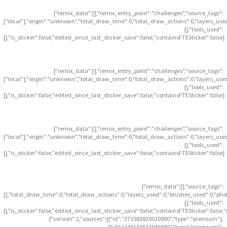
{"remix_data":[],"remix_entry_point":"challenges","source_tags":
["local"],"origin":"unknown","total_draw_time":0,"total_draw_actions":0,"layers_use
{},"tools_used":
{},"is_sticker":false,"edited_since_last_sticker_save":false,"containsFTESticker":false}
{"remix_data":[],"remix_entry_point":"challenges","source_tags":
["local"],"origin":"unknown","total_draw_time":0,"total_draw_actions":0,"layers_use
{},"tools_used":
{},"is_sticker":false,"edited_since_last_sticker_save":false,"containsFTESticker":false}
{"remix_data":[],"remix_entry_point":"challenges","source_tags":
["local"],"origin":"unknown","total_draw_time":0,"total_draw_actions":0,"layers_use
{},"tools_used":
{},"is_sticker":false,"edited_since_last_sticker_save":false,"containsFTESticker":false}
{"remix_data":[],"source_tags":
[],"total_draw_time":0,"total_draw_actions":0,"layers_used":0,"brushes_used":0,"pho
{},"tools_used":
{},"is_sticker":false,"edited_since_last_sticker_save":false,"containsFTESticker":false
{"version":1,"sources":[{"id":"373583820010900","type":"premium"},
{"id":"243173517046900","type":"premium"},