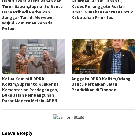
Hadiri Acara Pesta Panen dan
Salurkan BLT DD Tahap II,
Turun Sawah,Suprianto Bantu
Kades Penanggotu Ruslan
Dana Pribadi Perbaikan
Umar: Gunakan Bantuan untuk
Sanggar Tani di Mowewe,
Kebutuhan Prioritas
Wujud Komitmen kepada
Petani
Ketua Komisi II DPRD
Anggota DPRD Koltim,Odang
Koltim,Suprianto Kunker ke
Bantu Perbaikan Jalan
Kementerian Perdagangan,
Pendidikan diTinondo
Buka Jalan Pembangunan
Pasar Modern Melalui APBN
Leave a Reply