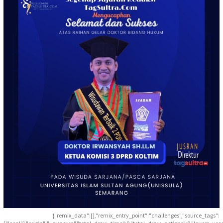
{"remix_data":[],"remix_entry_point":"challenges","source_tags":