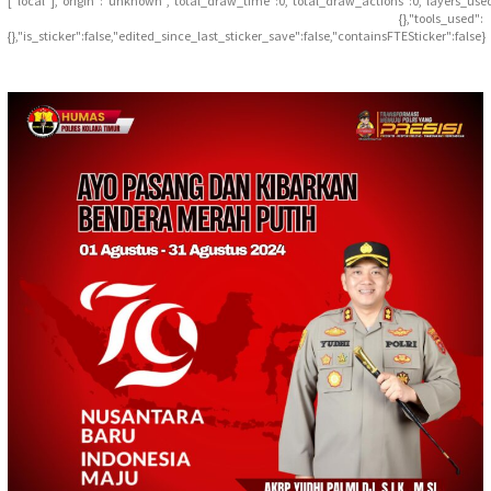
["local"],"origin":"unknown","total_draw_time":0,"total_draw_actions":0,"layers_use
{},"tools_used":
{},"is_sticker":false,"edited_since_last_sticker_save":false,"containsFTESticker":false}