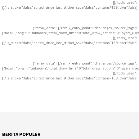
{},"tools_used":
{},"is_sticker":false,"edited_since_last_sticker_save":false,"containsFTESticker":false}
{"remix_data":[],"remix_entry_point":"challenges","source_tags":
["local"],"origin":"unknown","total_draw_time":0,"total_draw_actions":0,"layers_use
{},"tools_used":
{},"is_sticker":false,"edited_since_last_sticker_save":false,"containsFTESticker":false}
{"remix_data":[],"remix_entry_point":"challenges","source_tags":
["local"],"origin":"unknown","total_draw_time":0,"total_draw_actions":0,"layers_use
{},"tools_used":
{},"is_sticker":false,"edited_since_last_sticker_save":false,"containsFTESticker":false}
BERITA POPULER