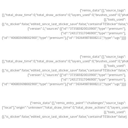
{"remix_data":[],"source_tags":
[],"total_draw_time":0,"total_draw_actions":0,"layers_used":0,"brushes_used":0,"pho
{},"tools_used":
{},"is_sticker":false,"edited_since_last_sticker_save":false,"containsFTESticker":false
{"version":1,"sources":[{"id":"373583820010900","type":"premium"},
{"id":"243173517046900","type":"premium"},
{"id":"406803698002900","type":"premium"},{"id":"363649878008211","type":"ugc"}]}}
{"remix_data":[],"source_tags":
[],"total_draw_time":0,"total_draw_actions":0,"layers_used":0,"brushes_used":0,"pho
{},"tools_used":
{},"is_sticker":false,"edited_since_last_sticker_save":false,"containsFTESticker":false
{"version":1,"sources":[{"id":"373583820010900","type":"premium"},
{"id":"243173517046900","type":"premium"},
{"id":"406803698002900","type":"premium"},{"id":"363649878008211","type":"ugc"}]}}
{"remix_data":[],"remix_entry_point":"challenges","source_tags":
["local"],"origin":"unknown","total_draw_time":0,"total_draw_actions":0,"layers_use
{},"tools_used":
{},"is_sticker":false,"edited_since_last_sticker_save":false,"containsFTESticker":false}