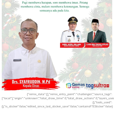
{"remix_data":[],"remix_entry_point":"challenges","source_tags":
["local"],"origin":"unknown","total_draw_time":0,"total_draw_actions":0,"layers_use
{},"tools_used":
{},"is_sticker":false,"edited_since_last_sticker_save":false,"containsFTESticker":false}