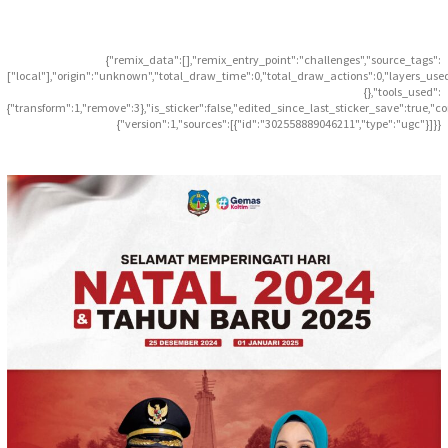
{"remix_data":[],"remix_entry_point":"challenges","source_tags":
["local"],"origin":"unknown","total_draw_time":0,"total_draw_actions":0,"layers_use
{},"tools_used":
{"transform":1,"remove":3},"is_sticker":false,"edited_since_last_sticker_save":true,"c
{"version":1,"sources":[{"id":"302558889046211","type":"ugc"}]}}