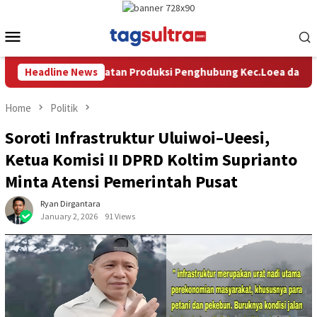
Skip
to
Mobile
content
Menu
ghubung Kec.Loea dan Kec.Ladongi
Headline News
Ketua Komisi II DPRD 
Home
Politik
Soroti Infrastruktur Uluiwoi–Ueesi,
Ketua Komisi II DPRD Koltim Suprianto
Minta Atensi Pemerintah Pusat
Ryan Dirgantara
January 2, 2026
91 Views