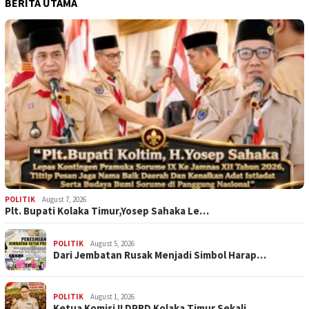
BERITA UTAMA
POLITIK
August 7, 2026
Plt. Bupati Kolaka Timur,Yosep Sahaka Le…
POLITIK
August 5, 2026
Dari Jembatan Rusak Menjadi Simbol Harap…
POLITIK
August 1, 2026
Ketua Komisi II DPRD Kolaka Timur Sekali…