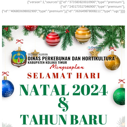
{"version":1,"sources":[{"id":"373583820010900","type":"premium"},
{"id":"243173517046900","type":"premium"},
{"id":"406803698002900","type":"premium"},{"id":"363649878008211","type":"ugc"}]}}