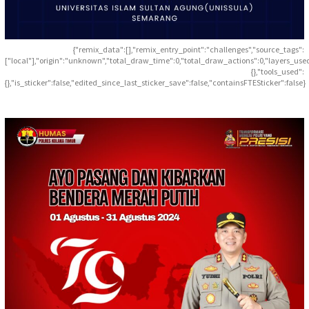
{"remix_data":[],"remix_entry_point":"challenges","source_tags":
["local"],"origin":"unknown","total_draw_time":0,"total_draw_actions":0,"layers_use
{},"tools_used":
{},"is_sticker":false,"edited_since_last_sticker_save":false,"containsFTESticker":false}