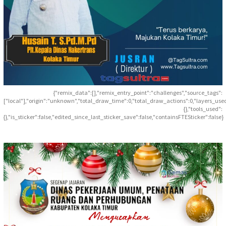
{"remix_data":[],"remix_entry_point":"challenges","source_tags":
["local"],"origin":"unknown","total_draw_time":0,"total_draw_actions":0,"layers_use
{},"tools_used":
{},"is_sticker":false,"edited_since_last_sticker_save":false,"containsFTESticker":false}