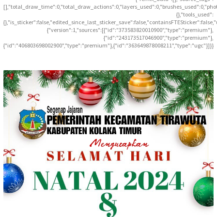
[],"total_draw_time":0,"total_draw_actions":0,"layers_used":0,"brushes_used":0,"pho
{},"tools_used":
{},"is_sticker":false,"edited_since_last_sticker_save":false,"containsFTESticker":false
{"version":1,"sources":[{"id":"373583820010900","type":"premium"},
{"id":"243173517046900","type":"premium"},
{"id":"406803698002900","type":"premium"},{"id":"363649878008211","type":"ugc"}]}}