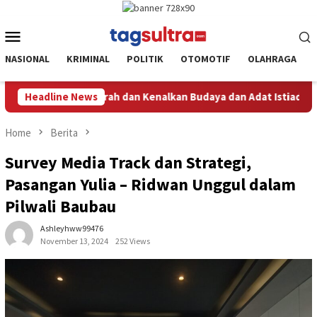
Skip
to
Mobile
content
Menu
NASIONAL
KRIMINAL
POLITIK
OTOMOTIF
OLAHRAGA
 Bumi Sorume
Headline News
Dari Jembatan Rusak Menjadi Simbol Harap
Home
Berita
Survey Media Track dan Strategi,
Pasangan Yulia – Ridwan Unggul dalam
Pilwali Baubau
Ashleyhww99476
November 13, 2024
252 Views