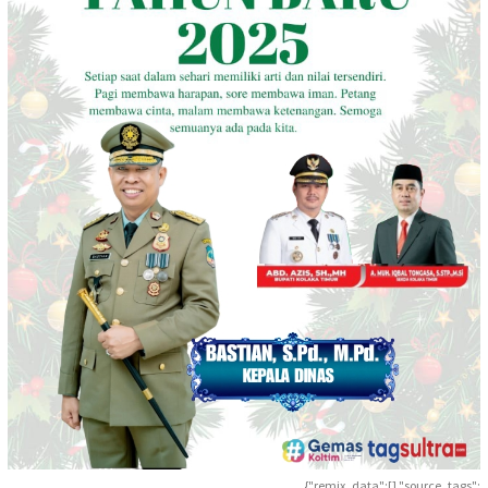
{"remix_data":[],"source_tags":