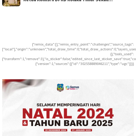
{"remix_data":[],"remix_entry_point":"challenges","source_tags":
["local"],"origin":"unknown","total_draw_time":0,"total_draw_actions":0,"layers_use
{},"tools_used":
{"transform":1,"remove":3},"is_sticker":false,"edited_since_last_sticker_save":true,"c
{"version":1,"sources":[{"id":"302558889046211","type":"ugc"}]}}