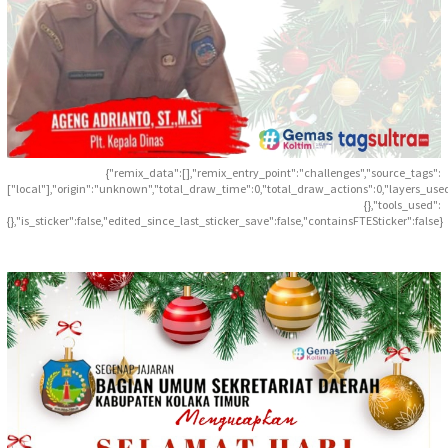
{"remix_data":[],"remix_entry_point":"challenges","source_tags":
["local"],"origin":"unknown","total_draw_time":0,"total_draw_actions":0,"layers_use
{},"tools_used":
{},"is_sticker":false,"edited_since_last_sticker_save":false,"containsFTESticker":false}