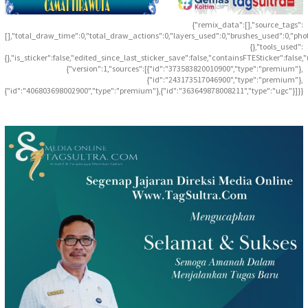
{"remix_data":[],"source_tags":
[],"total_draw_time":0,"total_draw_actions":0,"layers_used":0,"brushes_used":0,"pho
{},"tools_used":
{},"is_sticker":false,"edited_since_last_sticker_save":false,"containsFTESticker":false
{"version":1,"sources":[{"id":"373583820010900","type":"premium"},
{"id":"243173517046900","type":"premium"},
{"id":"406803698002900","type":"premium"},{"id":"363649878008211","type":"ugc"}]}}