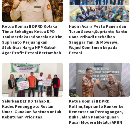
Ketua Komisi II DPRD Kolaka
Hadiri Acara Pesta Panen dan
Timur Sekaligus Ketua DPD
Turun Sawah,Suprianto Bantu
Tani Merdeka Indonesia Koltim
Dana Pribadi Perbaikan
Suprianto Perjuangkan
Sanggar Tani di Mowewe,
Stabilitas Harga HPP Gabah
Wujud Komitmen kepada
Agar Profit Petani Bertambah
Petani
Salurkan BLT DD Tahap II,
Ketua Komisi II DPRD
Kades Penanggotu Ruslan
Koltim,Suprianto Kunker ke
Umar: Gunakan Bantuan untuk
Kementerian Perdagangan,
Kebutuhan Prioritas
Buka Jalan Pembangunan
Pasar Modern Melalui APBN