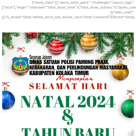
{"remix_data":[],"remix_entry_point":"challenges","source_tags":
["local"],"origin":"unknown","total_draw_time":0,"total_draw_actions":0,"layers_use
{},"tools_used":
{},"is_sticker":false,"edited_since_last_sticker_save":false,"containsFTESticker":false}