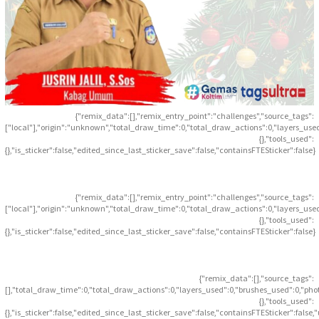
{"remix_data":[],"remix_entry_point":"challenges","source_tags":
["local"],"origin":"unknown","total_draw_time":0,"total_draw_actions":0,"layers_use
{},"tools_used":
{},"is_sticker":false,"edited_since_last_sticker_save":false,"containsFTESticker":false}
{"remix_data":[],"remix_entry_point":"challenges","source_tags":
["local"],"origin":"unknown","total_draw_time":0,"total_draw_actions":0,"layers_use
{},"tools_used":
{},"is_sticker":false,"edited_since_last_sticker_save":false,"containsFTESticker":false}
{"remix_data":[],"source_tags":
[],"total_draw_time":0,"total_draw_actions":0,"layers_used":0,"brushes_used":0,"pho
{},"tools_used":
{},"is_sticker":false,"edited_since_last_sticker_save":false,"containsFTESticker":false