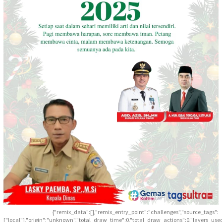
{"remix_data":[],"remix_entry_point":"challenges","source_tags":
["local"],"origin":"unknown","total_draw_time":0,"total_draw_actions":0,"layers_use