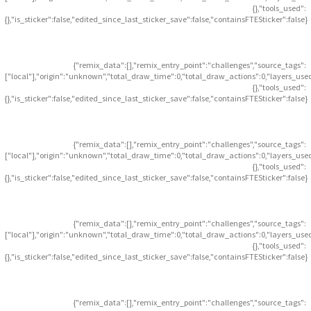
{},"tools_used":
{},"is_sticker":false,"edited_since_last_sticker_save":false,"containsFTESticker":false}
{"remix_data":[],"remix_entry_point":"challenges","source_tags":
["local"],"origin":"unknown","total_draw_time":0,"total_draw_actions":0,"layers_use
{},"tools_used":
{},"is_sticker":false,"edited_since_last_sticker_save":false,"containsFTESticker":false}
{"remix_data":[],"remix_entry_point":"challenges","source_tags":
["local"],"origin":"unknown","total_draw_time":0,"total_draw_actions":0,"layers_use
{},"tools_used":
{},"is_sticker":false,"edited_since_last_sticker_save":false,"containsFTESticker":false}
{"remix_data":[],"remix_entry_point":"challenges","source_tags":
["local"],"origin":"unknown","total_draw_time":0,"total_draw_actions":0,"layers_use
{},"tools_used":
{},"is_sticker":false,"edited_since_last_sticker_save":false,"containsFTESticker":false}
{"remix_data":[],"remix_entry_point":"challenges","source_tags":